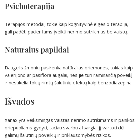
Psichoterapija
Terapijos metodai, tokie kaip kognityvinė elgesio terapija,
gali padėti pacientams įveikti nerimo sutrikimus be vaistų.
Natūralūs papildai
Daugelis žmonių pasirenka natūralias priemones, tokias kaip
valerijono ar pasiflora augalai, nes jie turi raminančią poveikį
ir nesukelia tokių rimtų šalutinių efektų kaip benzodiazepinai.
Išvados
Xanax yra veiksmingas vaistas nerimo sutrikimams ir panikos
priepuoliams gydyti, tačiau svarbu atsargiai jį vartoti dėl
galimų šalutinių poveikių ir priklausomybės rizikos.