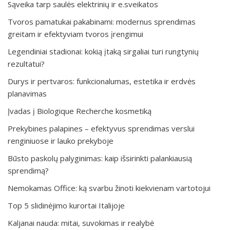
Sąveika tarp saulės elektrinių ir e.sveikatos
Tvoros pamatukai pakabinami: modernus sprendimas
greitam ir efektyviam tvoros įrengimui
Legendiniai stadionai: kokią įtaką sirgaliai turi rungtynių
rezultatui?
Durys ir pertvaros: funkcionalumas, estetika ir erdvės
planavimas
Įvadas į Biologique Recherche kosmetiką
Prekybines palapines – efektyvus sprendimas verslui
renginiuose ir lauko prekyboje
Būsto paskolų palyginimas: kaip išsirinkti palankiausią
sprendimą?
Nemokamas Office: ką svarbu žinoti kiekvienam vartotojui
Top 5 slidinėjimo kurortai Italijoje
Kaljanai nauda: mitai, suvokimas ir realybė