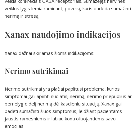
veikia konkrečiais GABA receptoriais. Sumažėjęs nervinės
veiklos lygis lemia raminantį poveikį, kuris padeda sumažinti
nerimą ir stresą.
Xanax naudojimo indikacijos
Xanax dažnai skiriamas šioms indikacijoms:
Nerimo sutrikimai
Nerimo sutrikimai yra plačiai paplitusi problema, kurios
simptomai gali apimti nuolatinį nerimą, nerimo priepuolius ar
pernelyg didelį nerimą dėl kasdienių situacijų. Xanax gali
padėti sumažinti šiuos simptomus, leidžiant pacientams
jaustis ramesniems ir labiau kontroliuojantiems savo
emocijas.