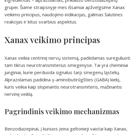
ingredientas – alprazolamas, priklauso benzodiazepinų
grupei. Šiame straipsnyje mes išsamiai apžvelgsime Xanax
veikimo principus, naudojimo indikacijas, galimas šalutines
reakcijas ir kitus svarbius aspektus.
Xanax veikimo principas
Xanax veikia centrinę nervų sistemą, padėdamas sureguliuoti
tam tikrus neurotransmiterius smegenyse. Tai yra cheminiai
junginiai, kurie perduoda signalus tarp smegenų ląstelių.
Alprazolamas padidina γ-aminobutirūgšties (GABA) kiekį,
kuris veikia kaip slopinantis neurotransmiteris, mažinantis
nervinę veiklą.
Pagrindinis veikimo mechanizmas
Benzodiazepinai, į kuriuos įeina geltonieji vaistai kaip Xanax,