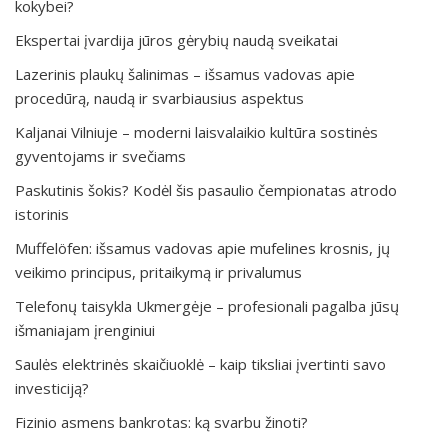
kokybei?
Ekspertai įvardija jūros gėrybių naudą sveikatai
Lazerinis plaukų šalinimas – išsamus vadovas apie
procedūrą, naudą ir svarbiausius aspektus
Kaljanai Vilniuje – moderni laisvalaikio kultūra sostinės
gyventojams ir svečiams
Paskutinis šokis? Kodėl šis pasaulio čempionatas atrodo
istorinis
Muffelöfen: išsamus vadovas apie mufelines krosnis, jų
veikimo principus, pritaikymą ir privalumus
Telefonų taisykla Ukmergėje – profesionali pagalba jūsų
išmaniajam įrenginiui
Saulės elektrinės skaičiuoklė – kaip tiksliai įvertinti savo
investiciją?
Fizinio asmens bankrotas: ką svarbu žinoti?