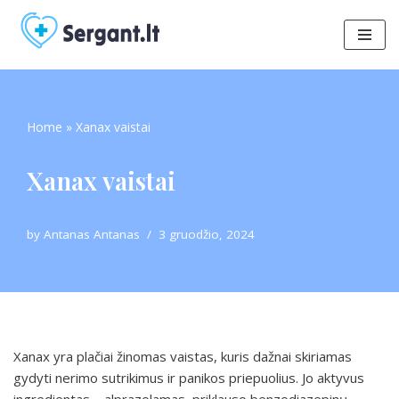
Skip
to
content
Home
»
Xanax vaistai
Xanax vaistai
by
Antanas Antanas
3 gruodžio, 2024
Xanax yra plačiai žinomas vaistas, kuris dažnai skiriamas
gydyti nerimo sutrikimus ir panikos priepuolius. Jo aktyvus