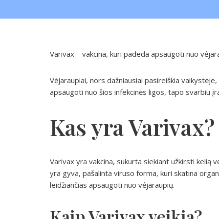
Varivax – vakcina, kuri padeda apsaugoti nuo vėjar
Vėjaraupiai, nors dažniausiai pasireiškia vaikystėje,
apsaugoti nuo šios infekcinės ligos, tapo svarbiu įra
Kas yra Varivax?
Varivax yra vakcina, sukurta siekiant užkirsti kelią v
yra gyva, pašalinta viruso forma, kuri skatina orga
leidžiančias apsaugoti nuo vėjaraupių.
Kaip Varivax veikia?