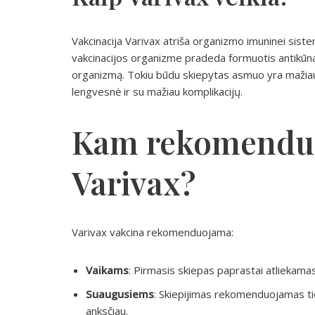
Vakcinacija Varivax atriša organizmo imuninei sistem
vakcinacijos organizme pradeda formuotis antikūnai, 
organizmą. Tokiu būdu skiepytas asmuo yra mažiau lin
lengvesnė ir su mažiau komplikacijų.
Kam rekomenduo
Varivax?
Varivax vakcina rekomenduojama:
Vaikams
: Pirmasis skiepas paprastai atliekam
Suaugusiems
: Skiepijimas rekomenduojamas tie
anksčiau.