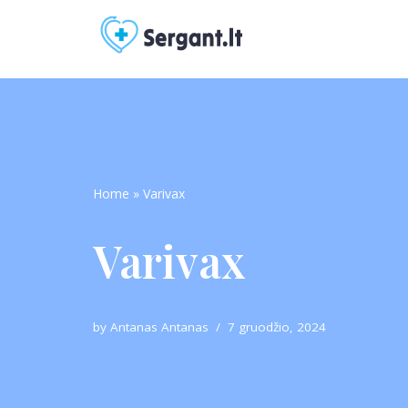
Skip
to
content
Home
»
Varivax
Varivax
by
Antanas Antanas
7 gruodžio, 2024