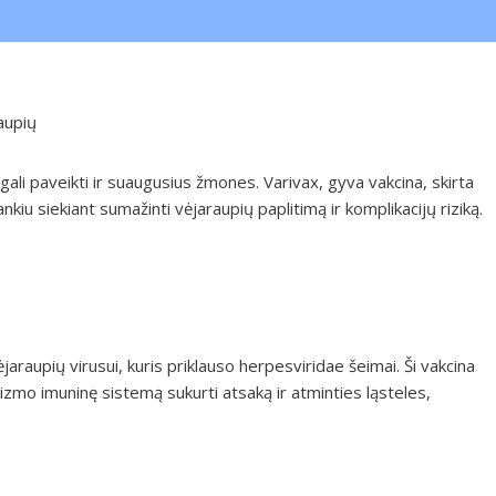
aupių
 gali paveikti ir suaugusius žmones. Varivax, gyva vakcina, skirta
nkiu siekiant sumažinti vėjaraupių paplitimą ir komplikacijų riziką.
ėjaraupių virusui, kuris priklauso herpesviridae šeimai. Ši vakcina
nizmo imuninę sistemą sukurti atsaką ir atminties ląsteles,