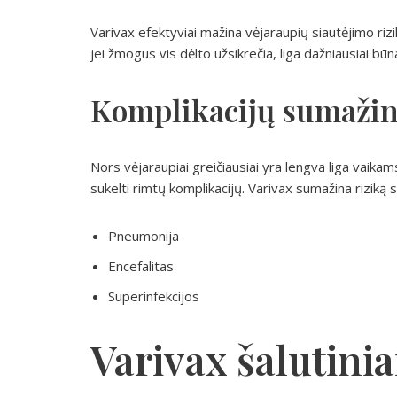
Varivax efektyviai mažina vėjaraupių siautėjimo riz
jei žmogus vis dėlto užsikrečia, liga dažniausiai bū
Komplikacijų sumaži
Nors vėjaraupiai greičiausiai yra lengva liga vaikam
sukelti rimtų komplikacijų. Varivax sumažina riziką 
Pneumonija
Encefalitas
Superinfekcijos
Varivax šalutinia