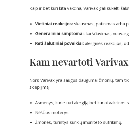
Kaip ir bet kuri kita vakcina, Varivax gali sukelti šal
Vietiniai reakcijos:
skausmas, patinimas arba pa
Generaliniai simptomai:
karščiavimas, nuovar
Reti šalutiniai poveikiai:
alerginės reakcijos, od
Kam nevartoti Varivax
Nors Varivax yra saugus daugumai žmonių, tam tikr
skiepijimą:
Asmenys, kurie turi alergiją bet kuriai vakcinos 
Nėščios moterys.
Žmonės, turintys sunkių imuniteto sutrikimų.