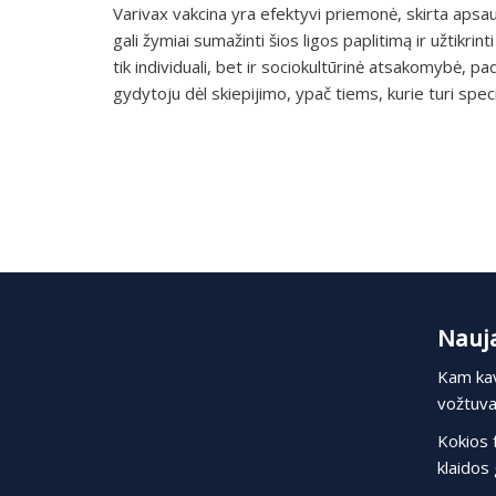
Varivax vakcina yra efektyvi priemonė, skirta apsaug
gali žymiai sumažinti šios ligos paplitimą ir užtikri
tik individuali, bet ir sociokultūrinė atsakomybė,
gydytoju dėl skiepijimo, ypač tiems, kurie turi speci
Nauja
Kam kav
vožtuvas
Kokios 
klaidos 