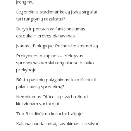
įrengimui
Legendiniai stadionai: kokią įtaką sirgaliai
turi rungtynių rezultatui?
Durys ir pertvaros: funkcionalumas,
estetika ir erdvės planavimas
Įvadas į Biologique Recherche kosmetiką
Prekybines palapines – efektyvus
sprendimas verslui renginiuose ir lauko
prekyboje
Būsto paskolų palyginimas: kaip išsirinkti
palankiausią sprendimą?
Nemokamas Office: ką svarbu žinoti
kiekvienam vartotojui
Top 5 slidinėjimo kurortai Italijoje
Kaljanai nauda: mitai, suvokimas ir realybė