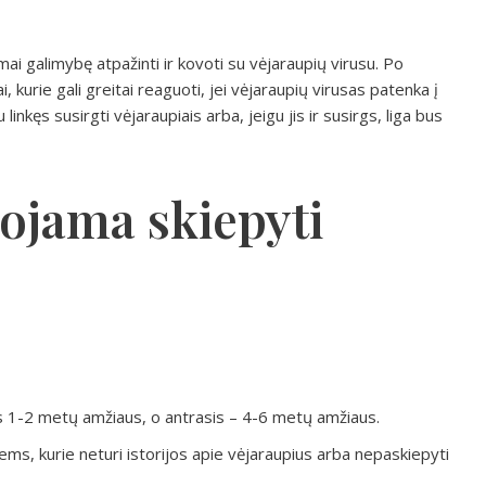
ai galimybę atpažinti ir kovoti su vėjaraupių virusu. Po
kurie gali greitai reaguoti, jei vėjaraupių virusas patenka į
kęs susirgti vėjaraupiais arba, jeigu jis ir susirgs, liga bus
jama skiepyti
as 1-2 metų amžiaus, o antrasis – 4-6 metų amžiaus.
ms, kurie neturi istorijos apie vėjaraupius arba nepaskiepyti