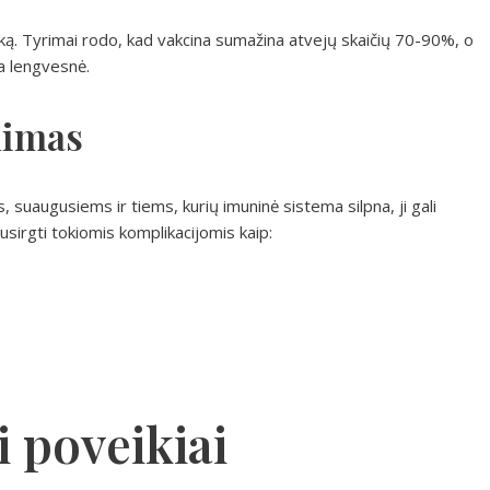
iką. Tyrimai rodo, kad vakcina sumažina atvejų skaičių 70-90%, o
na lengvesnė.
nimas
s, suaugusiems ir tiems, kurių imuninė sistema silpna, ji gali
susirgti tokiomis komplikacijomis kaip:
i poveikiai