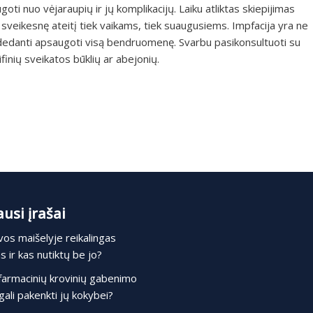
oti nuo vėjaraupių ir jų komplikacijų. Laiku atliktas skiepijimas
nti sveikesnę ateitį tiek vaikams, tiek suaugusiems. Impfacija yra ne
 padedanti apsaugoti visą bendruomenę. Svarbu pasikonsultuoti su
finių sveikatos būklių ar abejonių.
usi įrašai
os maišelyje reikalingas
 ir kas nutiktų be jo?
farmacinių krovinių gabenimo
gali pakenkti jų kokybei?