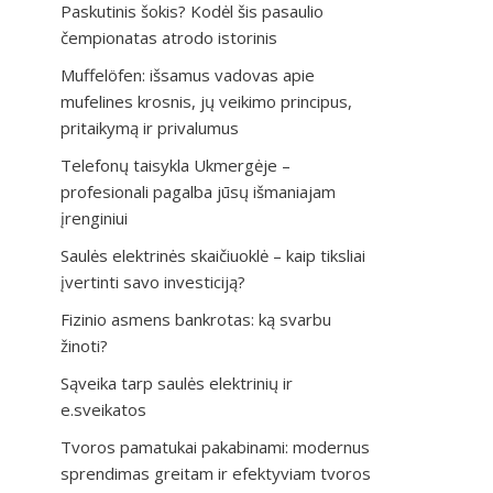
Paskutinis šokis? Kodėl šis pasaulio
čempionatas atrodo istorinis
Muffelöfen: išsamus vadovas apie
mufelines krosnis, jų veikimo principus,
pritaikymą ir privalumus
Telefonų taisykla Ukmergėje –
profesionali pagalba jūsų išmaniajam
įrenginiui
Saulės elektrinės skaičiuoklė – kaip tiksliai
įvertinti savo investiciją?
Fizinio asmens bankrotas: ką svarbu
žinoti?
Sąveika tarp saulės elektrinių ir
e.sveikatos
Tvoros pamatukai pakabinami: modernus
sprendimas greitam ir efektyviam tvoros