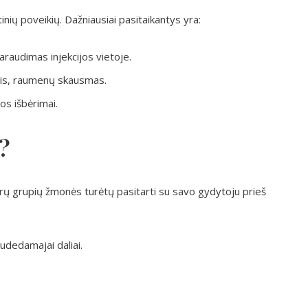
utinių poveikių. Dažniausiai pasitaikantys yra:
raudimas injekcijos vietoje.
gis, raumenų skausmas.
os išbėrimai.
?
ų grupių žmonės turėtų pasitarti su savo gydytoju prieš
sudedamajai daliai.