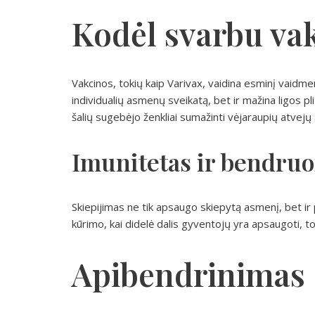
Kodėl svarbu va
Vakcinos, tokių kaip Varivax, vaidina esminį vaidm
individualių asmenų sveikatą, bet ir mažina ligos 
šalių sugebėjo ženkliai sumažinti vėjaraupių atvejų sk
Imunitetas ir bendru
Skiepijimas ne tik apsaugo skiepytą asmenį, bet i
kūrimo, kai didelė dalis gyventojų yra apsaugoti, t
Apibendrinimas