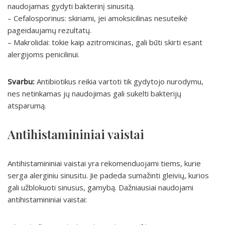
naudojamas gydyti bakterinį sinusitą.
– Cefalosporinus: skiriami, jei amoksicilinas nesuteikė
pageidaujamų rezultatų.
– Makrolidai: tokie kaip azitromicinas, gali būti skirti esant
alergijoms penicilinui.
Svarbu:
Antibiotikus reikia vartoti tik gydytojo nurodymu,
nes netinkamas jų naudojimas gali sukelti bakterijų
atsparumą.
Antihistamininiai vaistai
Antihistamininiai vaistai yra rekomenduojami tiems, kurie
serga alerginiu sinusitu. Jie padeda sumažinti gleivių, kurios
gali užblokuoti sinusus, gamybą. Dažniausiai naudojami
antihistamininiai vaistai: