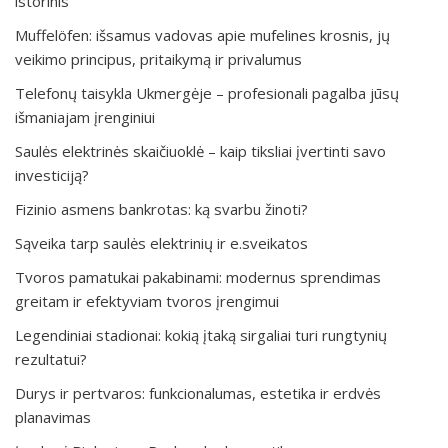
istorinis
Muffelöfen: išsamus vadovas apie mufelines krosnis, jų
veikimo principus, pritaikymą ir privalumus
Telefonų taisykla Ukmergėje – profesionali pagalba jūsų
išmaniajam įrenginiui
Saulės elektrinės skaičiuoklė – kaip tiksliai įvertinti savo
investiciją?
Fizinio asmens bankrotas: ką svarbu žinoti?
Sąveika tarp saulės elektrinių ir e.sveikatos
Tvoros pamatukai pakabinami: modernus sprendimas
greitam ir efektyviam tvoros įrengimui
Legendiniai stadionai: kokią įtaką sirgaliai turi rungtynių
rezultatui?
Durys ir pertvaros: funkcionalumas, estetika ir erdvės
planavimas