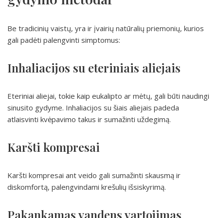
Be tradicinių vaistų, yra ir įvairių natūralių priemonių, kurios
gali padėti palengvinti simptomus:
Inhaliacijos su eteriniais aliejais
Eteriniai aliejai, tokie kaip eukalipto ar mėtų, gali būti naudingi
sinusito gydyme. Inhaliacijos su šiais aliejais padeda
atlaisvinti kvėpavimo takus ir sumažinti uždegimą.
Karšti kompresai
Karšti kompresai ant veido gali sumažinti skausmą ir
diskomfortą, palengvindami krešulių išsiskyrimą.
Pakankamas vandens vartojimas