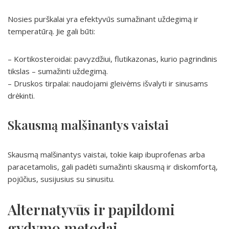
Nosies purškalai yra efektyvūs sumažinant uždegimą ir
temperatūrą. Jie gali būti:
– Kortikosteroidai: pavyzdžiui, flutikazonas, kurio pagrindinis
tikslas – sumažinti uždegimą.
– Druskos tirpalai: naudojami gleivėms išvalyti ir sinusams
drėkinti.
Skausmą malšinantys vaistai
Skausmą malšinantys vaistai, tokie kaip ibuprofenas arba
paracetamolis, gali padėti sumažinti skausmą ir diskomfortą,
pojūčius, susijusius su sinusitu.
Alternatyvūs ir papildomi
gydymo metodai