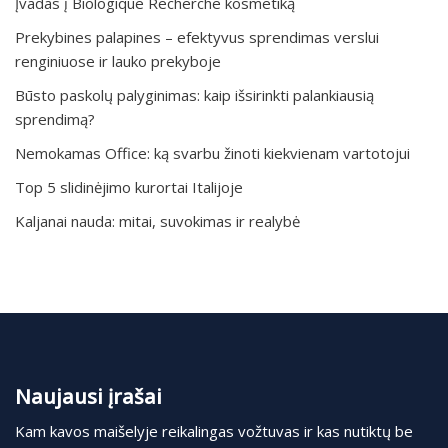
Įvadas į Biologique Recherche kosmetiką
Prekybines palapines – efektyvus sprendimas verslui
renginiuose ir lauko prekyboje
Būsto paskolų palyginimas: kaip išsirinkti palankiausią
sprendimą?
Nemokamas Office: ką svarbu žinoti kiekvienam vartotojui
Top 5 slidinėjimo kurortai Italijoje
Kaljanai nauda: mitai, suvokimas ir realybė
Naujausi įrašai
Kam kavos maišelyje reikalingas vožtuvas ir kas nutiktų be