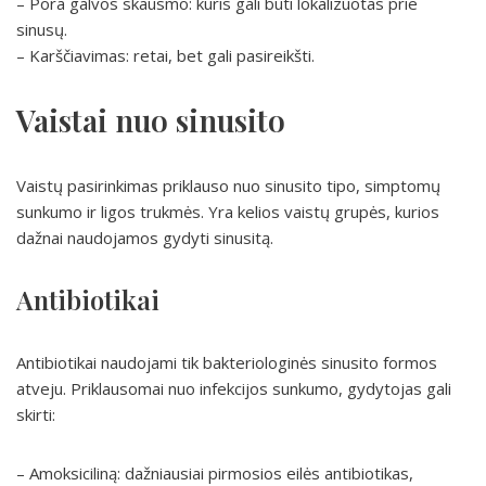
– Pora galvos skausmo: kuris gali būti lokalizuotas prie
sinusų.
– Karščiavimas: retai, bet gali pasireikšti.
Vaistai nuo sinusito
Vaistų pasirinkimas priklauso nuo sinusito tipo, simptomų
sunkumo ir ligos trukmės. Yra kelios vaistų grupės, kurios
dažnai naudojamos gydyti sinusitą.
Antibiotikai
Antibiotikai naudojami tik bakteriologinės sinusito formos
atveju. Priklausomai nuo infekcijos sunkumo, gydytojas gali
skirti:
– Amoksiciliną: dažniausiai pirmosios eilės antibiotikas,