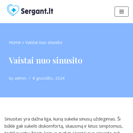
Skip
to
content
Home
»
Vaistai nuo sinusito
Vaistai nuo sinusito
by
admin
8 gruodžio, 2024
Sinusitas yra dažna liga, kurią sukelia sinusų uždegimas. Ši
būklė gali sukelti diskomfortą, skausmą ir kitus simptomus,