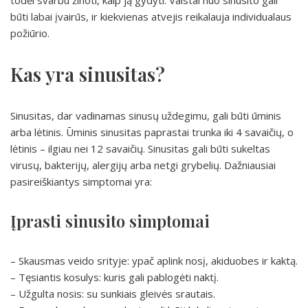
todėl svarbu žinoti, kaip ją gydyti. Vaistai nuo sinusito gali
būti labai įvairūs, ir kiekvienas atvejis reikalauja individualaus
požiūrio.
Kas yra sinusitas?
Sinusitas, dar vadinamas sinusų uždegimu, gali būti ūminis
arba lėtinis. Ūminis sinusitas paprastai trunka iki 4 savaičių, o
lėtinis – ilgiau nei 12 savaičių. Sinusitas gali būti sukeltas
virusų, bakterijų, alergijų arba netgi grybelių. Dažniausiai
pasireiškiantys simptomai yra:
Įprasti sinusito simptomai
– Skausmas veido srityje: ypač aplink nosį, akiduobes ir kaktą.
– Tęsiantis kosulys: kuris gali pablogėti naktį.
– Užgulta nosis: su sunkiais gleivės srautais.