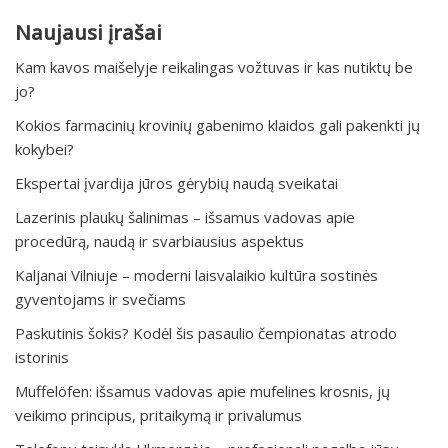
Naujausi įrašai
Kam kavos maišelyje reikalingas vožtuvas ir kas nutiktų be
jo?
Kokios farmacinių krovinių gabenimo klaidos gali pakenkti jų
kokybei?
Ekspertai įvardija jūros gėrybių naudą sveikatai
Lazerinis plaukų šalinimas – išsamus vadovas apie
procedūrą, naudą ir svarbiausius aspektus
Kaljanai Vilniuje – moderni laisvalaikio kultūra sostinės
gyventojams ir svečiams
Paskutinis šokis? Kodėl šis pasaulio čempionatas atrodo
istorinis
Muffelöfen: išsamus vadovas apie mufelines krosnis, jų
veikimo principus, pritaikymą ir privalumus