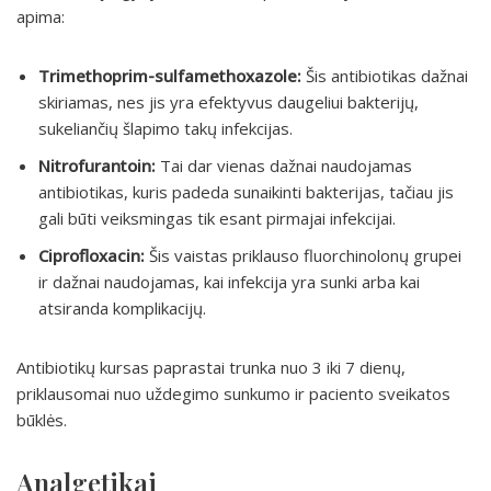
apima:
Trimethoprim-sulfamethoxazole:
Šis antibiotikas dažnai
skiriamas, nes jis yra efektyvus daugeliui bakterijų,
sukeliančių šlapimo takų infekcijas.
Nitrofurantoin:
Tai dar vienas dažnai naudojamas
antibiotikas, kuris padeda sunaikinti bakterijas, tačiau jis
gali būti veiksmingas tik esant pirmajai infekcijai.
Ciprofloxacin:
Šis vaistas priklauso fluorchinolonų grupei
ir dažnai naudojamas, kai infekcija yra sunki arba kai
atsiranda komplikacijų.
Antibiotikų kursas paprastai trunka nuo 3 iki 7 dienų,
priklausomai nuo uždegimo sunkumo ir paciento sveikatos
būklės.
Analgetikai