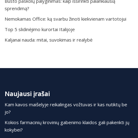
Būsto paskolų palyginimas: kaip išsirinkti palankiausią
sprendimą?
Nemokamas Office: ką svarbu žinoti kiekvienam vartotojui
Top 5 slidinėjimo kurortai Italijoje
Kaljanai nauda: mitai, suvokimas ir realybė
Naujausi įrašai
Kam kavos maišelyje reikalingas vožtuvas ir kas nutiktų be
jo?
Kokios farmacinių krovinių gabenimo klaidos gali pakenkti jų
kokybei?