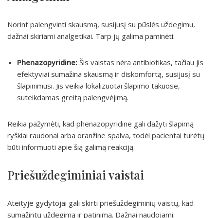
Norint palengvinti skausmą, susijusį su pūslės uždegimu,
dažnai skiriami analgetikai. Tarp jų galima paminėti:
Phenazopyridine:
Šis vaistas nėra antibiotikas, tačiau jis
efektyviai sumažina skausmą ir diskomfortą, susijusį su
šlapinimusi. Jis veikia lokalizuotai šlapimo takuose,
suteikdamas greitą palengvėjimą.
Reikia pažymėti, kad phenazopyridine gali dažyti šlapimą
ryškiai raudonai arba oranžine spalva, todėl pacientai turėtų
būti informuoti apie šią galimą reakciją.
Priešuždegiminiai vaistai
Ateityje gydytojai gali skirti priešuždegiminių vaistų, kad
sumažintų uždegimą ir patinimą. Dažnai naudojami: