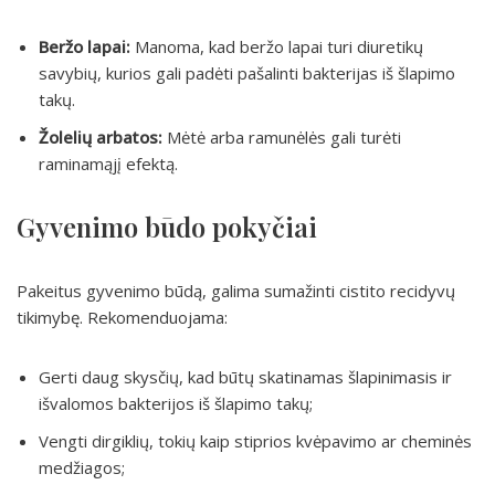
Beržo lapai:
Manoma, kad beržo lapai turi diuretikų
savybių, kurios gali padėti pašalinti bakterijas iš šlapimo
takų.
Žolelių arbatos:
Mėtė arba ramunėlės gali turėti
raminamąjį efektą.
Gyvenimo būdo pokyčiai
Pakeitus gyvenimo būdą, galima sumažinti cistito recidyvų
tikimybę. Rekomenduojama:
Gerti daug skysčių, kad būtų skatinamas šlapinimasis ir
išvalomos bakterijos iš šlapimo takų;
Vengti dirgiklių, tokių kaip stiprios kvėpavimo ar cheminės
medžiagos;