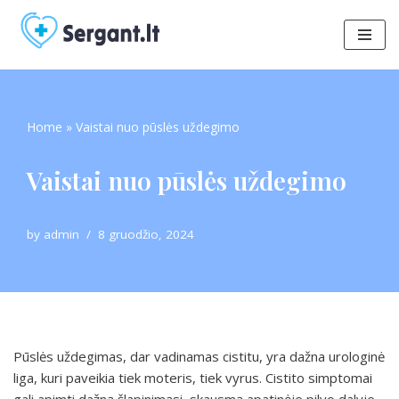
Skip
to
content
Home
»
Vaistai nuo pūslės uždegimo
Vaistai nuo pūslės uždegimo
by
admin
8 gruodžio, 2024
Pūslės uždegimas, dar vadinamas cistitu, yra dažna urologinė
liga, kuri paveikia tiek moteris, tiek vyrus. Cistito simptomai