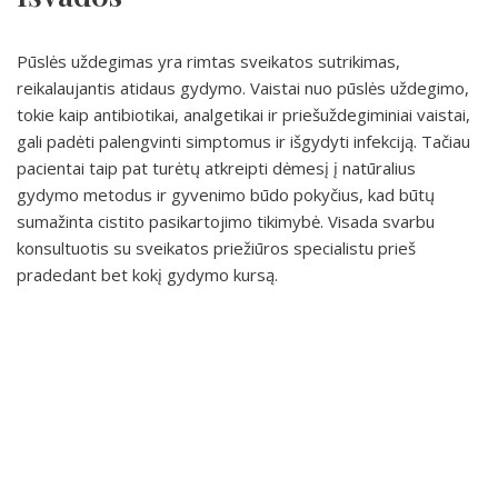
Pūslės uždegimas yra rimtas sveikatos sutrikimas,
reikalaujantis atidaus gydymo. Vaistai nuo pūslės uždegimo,
tokie kaip antibiotikai, analgetikai ir priešuždegiminiai vaistai,
gali padėti palengvinti simptomus ir išgydyti infekciją. Tačiau
pacientai taip pat turėtų atkreipti dėmesį į natūralius
gydymo metodus ir gyvenimo būdo pokyčius, kad būtų
sumažinta cistito pasikartojimo tikimybė. Visada svarbu
konsultuotis su sveikatos priežiūros specialistu prieš
pradedant bet kokį gydymo kursą.