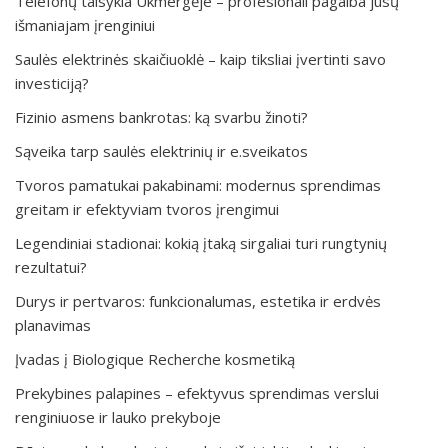
Telefonų taisykla Ukmergėje – profesionali pagalba jūsų
išmaniajam įrenginiui
Saulės elektrinės skaičiuoklė – kaip tiksliai įvertinti savo
investiciją?
Fizinio asmens bankrotas: ką svarbu žinoti?
Sąveika tarp saulės elektrinių ir e.sveikatos
Tvoros pamatukai pakabinami: modernus sprendimas
greitam ir efektyviam tvoros įrengimui
Legendiniai stadionai: kokią įtaką sirgaliai turi rungtynių
rezultatui?
Durys ir pertvaros: funkcionalumas, estetika ir erdvės
planavimas
Įvadas į Biologique Recherche kosmetiką
Prekybines palapines – efektyvus sprendimas verslui
renginiuose ir lauko prekyboje