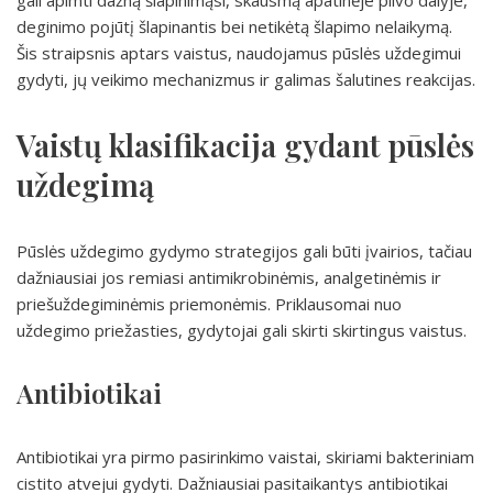
gali apimti dažną šlapinimąsi, skausmą apatinėje pilvo dalyje,
deginimo pojūtį šlapinantis bei netikėtą šlapimo nelaikymą.
Šis straipsnis aptars vaistus, naudojamus pūslės uždegimui
gydyti, jų veikimo mechanizmus ir galimas šalutines reakcijas.
Vaistų klasifikacija gydant pūslės
uždegimą
Pūslės uždegimo gydymo strategijos gali būti įvairios, tačiau
dažniausiai jos remiasi antimikrobinėmis, analgetinėmis ir
priešuždegiminėmis priemonėmis. Priklausomai nuo
uždegimo priežasties, gydytojai gali skirti skirtingus vaistus.
Antibiotikai
Antibiotikai yra pirmo pasirinkimo vaistai, skiriami bakteriniam
cistito atvejui gydyti. Dažniausiai pasitaikantys antibiotikai