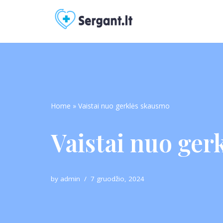
Skip
to
content
Home
»
Vaistai nuo gerklės skausmo
Vaistai nuo ger
by
admin
7 gruodžio, 2024