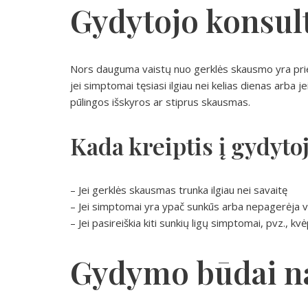
Gydytojo konsult
Nors dauguma vaistų nuo gerklės skausmo yra pri
jei simptomai tęsiasi ilgiau nei kelias dienas arba j
pūlingos išskyros ar stiprus skausmas.
Kada kreiptis į gydyto
– Jei gerklės skausmas trunka ilgiau nei savaitę
– Jei simptomai yra ypač sunkūs arba nepagerėja v
– Jei pasireiškia kiti sunkių ligų simptomai, pvz., k
Gydymo būdai 