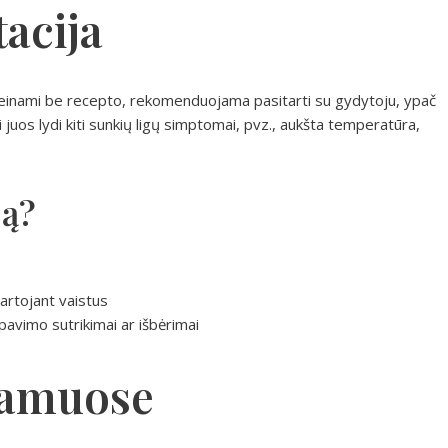
acija
einami be recepto, rekomenduojama pasitarti su gydytoju, ypač
ei juos lydi kiti sunkių ligų simptomai, pvz., aukšta temperatūra,
ją?
artojant vaistus
vėpavimo sutrikimai ar išbėrimai
namuose