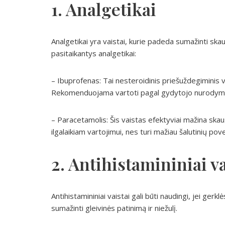
1. Analgetikai
Analgetikai yra vaistai, kurie padeda sumažinti skau
pasitaikantys analgetikai:
– Ibuprofenas: Tai nesteroidinis priešuždegiminis 
Rekomenduojama vartoti pagal gydytojo nurodymus,
– Paracetamolis: Šis vaistas efektyviai mažina skau
ilgalaikiam vartojimui, nes turi mažiau šalutinių pove
2. Antihistamininiai va
Antihistamininiai vaistai gali būti naudingi, jei gerk
sumažinti gleivinės patinimą ir niežulį.