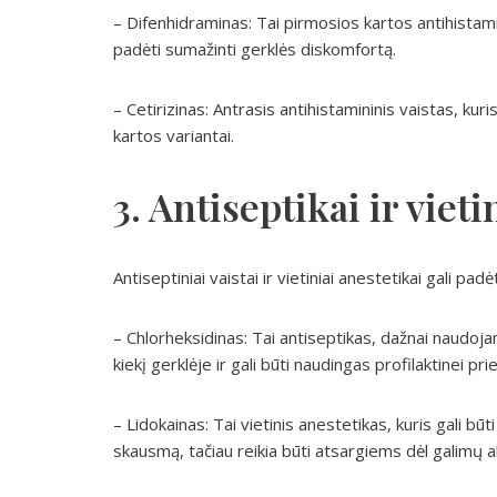
– Difenhidraminas: Tai pirmosios kartos antihistamini
padėti sumažinti gerklės diskomfortą.
– Cetirizinas: Antrasis antihistamininis vaistas, kur
kartos variantai.
3. Antiseptikai ir vieti
Antiseptiniai vaistai ir vietiniai anestetikai gali pad
– Chlorheksidinas: Tai antiseptikas, dažnai naudoj
kiekį gerklėje ir gali būti naudingas profilaktinei prie
– Lidokainas: Tai vietinis anestetikas, kuris gali b
skausmą, tačiau reikia būti atsargiems dėl galimų al