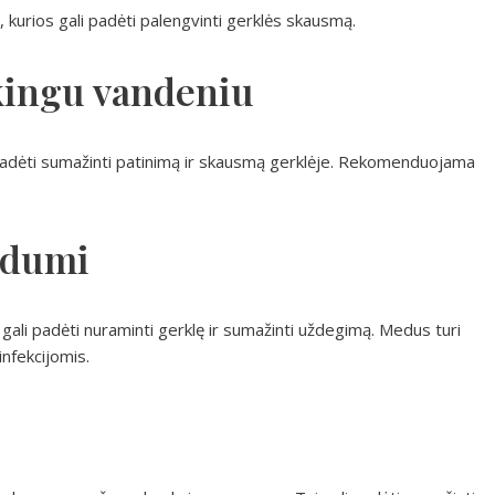
kurios gali padėti palengvinti gerklės skausmą.
kingu vandeniu
i padėti sumažinti patinimą ir skausmą gerklėje. Rekomenduojama
medumi
gali padėti nuraminti gerklę ir sumažinti uždegimą. Medus turi
infekcijomis.