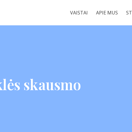
VAISTAI
APIE MUS
ST
klės skausmo