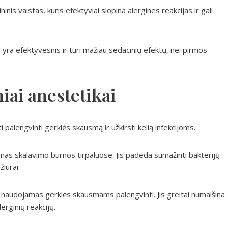
nis vaistas, kuris efektyviai slopina alergines reakcijas ir gali
is yra efektyvesnis ir turi mažiau sedacinių efektų, nei pirmos
niai anestetikai
ėti palengvinti gerklės skausmą ir užkirsti kelią infekcijoms.
amas skalavimo burnos tirpaluose. Jis padeda sumažinti bakterijų
žiūrai.
ūti naudojamas gerklės skausmams palengvinti. Jis greitai numalšina
erginių reakcijų.