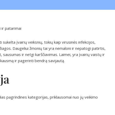
ir patarimai
ukelta įvairių veiksnių, tokių kaip virusinės infekcijos,
žiagos. Daugeliui žmonių tai yra nemaloni ir nepatogi patirtis,
sausumas ir netgi karščiavimas. Laimei, yra įvairių vaistų ir
skausmą ir pagerinti bendrą savijautą.
ja
elias pagrindines kategorijas, priklausomai nuo jų veikimo