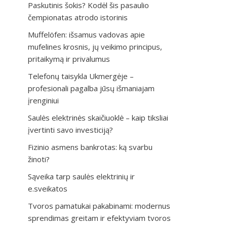
Paskutinis šokis? Kodėl šis pasaulio
čempionatas atrodo istorinis
Muffelöfen: išsamus vadovas apie
mufelines krosnis, jų veikimo principus,
pritaikymą ir privalumus
Telefonų taisykla Ukmergėje –
profesionali pagalba jūsų išmaniajam
įrenginiui
Saulės elektrinės skaičiuoklė – kaip tiksliai
įvertinti savo investiciją?
Fizinio asmens bankrotas: ką svarbu
žinoti?
Sąveika tarp saulės elektrinių ir
e.sveikatos
Tvoros pamatukai pakabinami: modernus
sprendimas greitam ir efektyviam tvoros