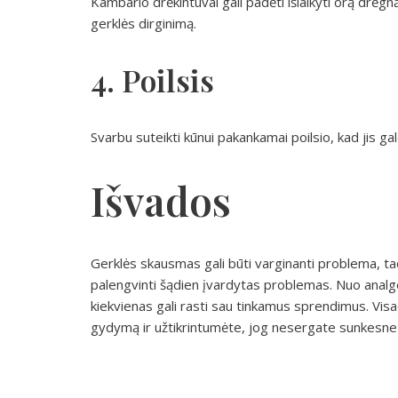
Kambario drėkintuvai gali padėti išlaikyti orą drėgn
gerklės dirginimą.
4. Poilsis
Svarbu suteikti kūnui pakankamai poilsio, kad jis galė
Išvados
Gerklės skausmas gali būti varginanti problema, ta
palengvinti šądien įvardytas problemas. Nuo analge
kiekvienas gali rasti sau tinkamus sprendimus. Vis
gydymą ir užtikrintumėte, jog nesergate sunkesne 