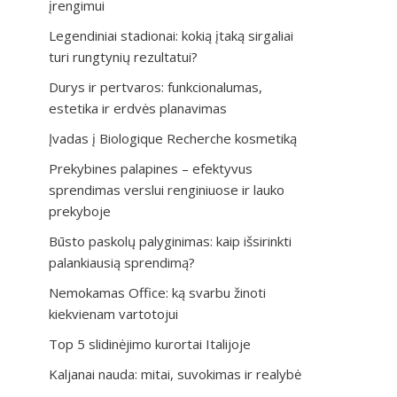
įrengimui
Legendiniai stadionai: kokią įtaką sirgaliai
turi rungtynių rezultatui?
Durys ir pertvaros: funkcionalumas,
estetika ir erdvės planavimas
Įvadas į Biologique Recherche kosmetiką
Prekybines palapines – efektyvus
sprendimas verslui renginiuose ir lauko
prekyboje
Būsto paskolų palyginimas: kaip išsirinkti
palankiausią sprendimą?
Nemokamas Office: ką svarbu žinoti
kiekvienam vartotojui
Top 5 slidinėjimo kurortai Italijoje
Kaljanai nauda: mitai, suvokimas ir realybė