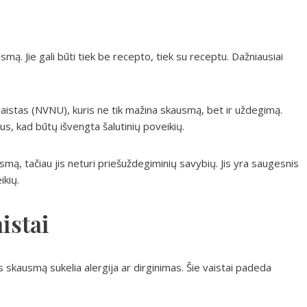
smą. Jie gali būti tiek be recepto, tiek su receptu. Dažniausiai
vaistas (NVNU), kuris ne tik mažina skausmą, bet ir uždegimą.
 kad būtų išvengta šalutinių poveikių.
smą, tačiau jis neturi priešuždegiminių savybių. Jis yra saugesnis
ikių.
istai
lės skausmą sukelia alergija ar dirginimas. Šie vaistai padeda