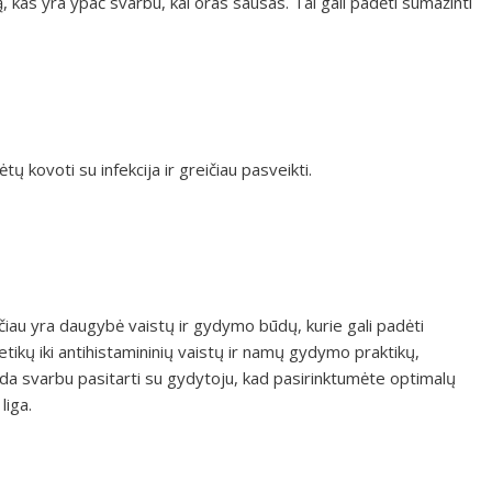
ą, kas yra ypač svarbu, kai oras sausas. Tai gali padėti sumažinti
tų kovoti su infekcija ir greičiau pasveikti.
čiau yra daugybė vaistų ir gydymo būdų, kurie gali padėti
tikų iki antihistamininių vaistų ir namų gydymo praktikų,
ada svarbu pasitarti su gydytoju, kad pasirinktumėte optimalų
liga.