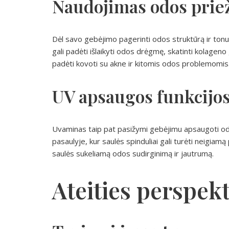
Naudojimas odos prie
Dėl savo gebėjimo pagerinti odos struktūrą ir ton
gali padėti išlaikyti odos drėgmę, skatinti kolage
padėti kovoti su akne ir kitomis odos problemomis
UV apsaugos funkcijo
Uvaminas taip pat pasižymi gebėjimu apsaugoti odą
pasaulyje, kur saulės spinduliai gali turėti neigia
saulės sukeliamą odos sudirginimą ir jautrumą.
Ateities perspek