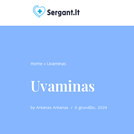
Skip
to
content
Home
»
Uvaminas
Uvaminas
by
Antanas Antanas
6 gruodžio, 2024