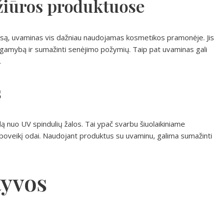
žiūros produktuose
usą, uvaminas vis dažniau naudojamas kosmetikos pramonėje. Jis
no gamybą ir sumažinti senėjimo požymių. Taip pat uvaminas gali
.
s
 nuo UV spindulių žalos. Tai ypač svarbu šiuolaikiniame
mą poveikį odai. Naudojant produktus su uvaminu, galima sumažinti
tyvos