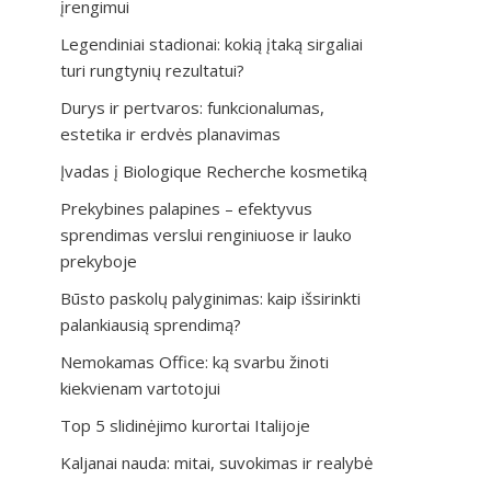
įrengimui
Legendiniai stadionai: kokią įtaką sirgaliai
turi rungtynių rezultatui?
Durys ir pertvaros: funkcionalumas,
estetika ir erdvės planavimas
Įvadas į Biologique Recherche kosmetiką
Prekybines palapines – efektyvus
sprendimas verslui renginiuose ir lauko
prekyboje
Būsto paskolų palyginimas: kaip išsirinkti
palankiausią sprendimą?
Nemokamas Office: ką svarbu žinoti
kiekvienam vartotojui
Top 5 slidinėjimo kurortai Italijoje
Kaljanai nauda: mitai, suvokimas ir realybė