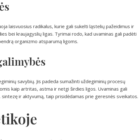
ės
ja laisvuosius radikalus, kurie gali sukelti ląstelių pažeidimus ir
irdies bei kraujagyslių ligas. Tyrimai rodo, kad uvaminas gali padėti
t bendrą organizmo atsparumą ligoms.
galimybės
giminių savybių. Jis padeda sumažinti uždegiminių procesų
omis kaip artritas, astma ir netgi širdies ligos. Uvaminas gali
ai, sintezę ir aktyvumą, taip prisidėdamas prie geresnės sveikatos.
tikoje