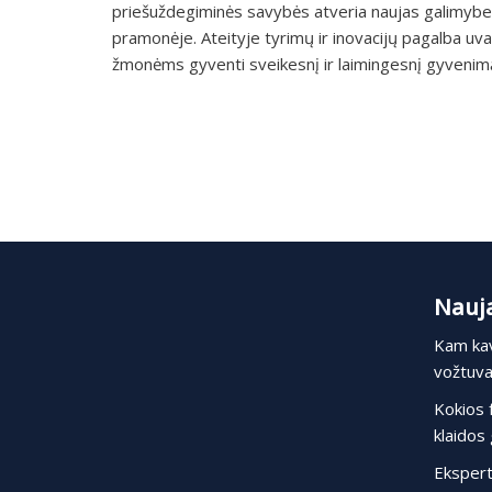
priešuždegiminės savybės atveria naujas galimybes s
pramonėje. Ateityje tyrimų ir inovacijų pagalba uv
žmonėms gyventi sveikesnį ir laimingesnį gyvenim
Nauja
Kam kav
vožtuvas
Kokios 
klaidos 
Ekspert