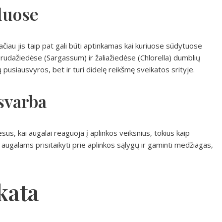
luose
iau jis taip pat gali būti aptinkamas kai kuriuose sūdytuose
rudažiedėse (Sargassum) ir žaliažiedėse (Chlorella) dumblių
 pusiausvyros, bet ir turi didelę reikšmę sveikatos srityje.
svarba
us, kai augalai reaguoja į aplinkos veiksnius, tokius kaip
a augalams prisitaikyti prie aplinkos sąlygų ir gaminti medžiagas,
kata