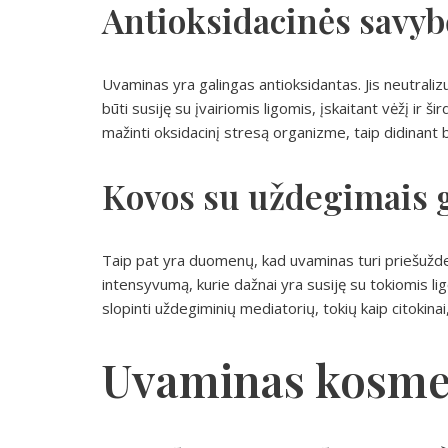
Antioksidacinės savyb
Uvaminas yra galingas antioksidantas. Jis neutralizuo
būti susiję su įvairiomis ligomis, įskaitant vėžį ir š
mažinti oksidacinį stresą organizme, taip didinan
Kovos su uždegimais 
Taip pat yra duomenų, kad uvaminas turi priešužde
intensyvumą, kurie dažnai yra susiję su tokiomis lig
slopinti uždegiminių mediatorių, tokių kaip citokin
Uvaminas kosme