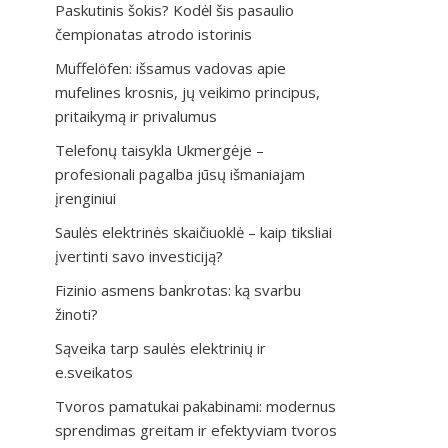
Paskutinis šokis? Kodėl šis pasaulio
čempionatas atrodo istorinis
Muffelöfen: išsamus vadovas apie
mufelines krosnis, jų veikimo principus,
pritaikymą ir privalumus
Telefonų taisykla Ukmergėje –
profesionali pagalba jūsų išmaniajam
įrenginiui
Saulės elektrinės skaičiuoklė – kaip tiksliai
įvertinti savo investiciją?
Fizinio asmens bankrotas: ką svarbu
žinoti?
Sąveika tarp saulės elektrinių ir
e.sveikatos
Tvoros pamatukai pakabinami: modernus
sprendimas greitam ir efektyviam tvoros