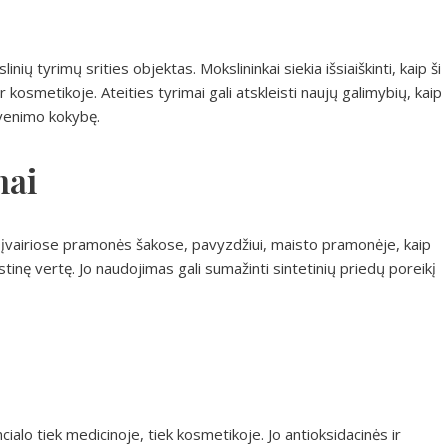
ių tyrimų srities objektas. Mokslininkai siekia išsiaiškinti, kaip ši
r kosmetikoje. Ateities tyrimai gali atskleisti naujų galimybių, kaip
yvenimo kokybę.
mai
 įvairiose pramonės šakose, pavyzdžiui, maisto pramonėje, kaip
stinę vertę. Jo naudojimas gali sumažinti sintetinių priedų poreikį
alo tiek medicinoje, tiek kosmetikoje. Jo antioksidacinės ir