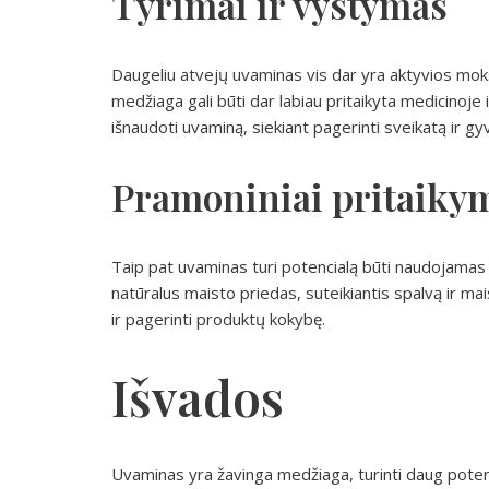
Tyrimai ir vystymas
Daugeliu atvejų uvaminas vis dar yra aktyvios mokslin
medžiaga gali būti dar labiau pritaikyta medicinoje i
išnaudoti uvaminą, siekiant pagerinti sveikatą ir g
Pramoniniai pritaiky
Taip pat uvaminas turi potencialą būti naudojamas
natūralus maisto priedas, suteikiantis spalvą ir mai
ir pagerinti produktų kokybę.
Išvados
Uvaminas yra žavinga medžiaga, turinti daug potenci