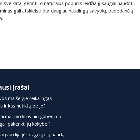
veikatai gerinti, o natūralus pobūdis leidžia jį saugiai naudoti
aminas gali atskleisti dar daugiau naudingų savybių, padedančių
ą.
usi įrašai
os maišelyje reikalingas
 ir kas nutiktų be jo?
farmacinių krovinių gabenimo
gali pakenkti jų kokybei?
ai įvardija jūros gėrybių naudą