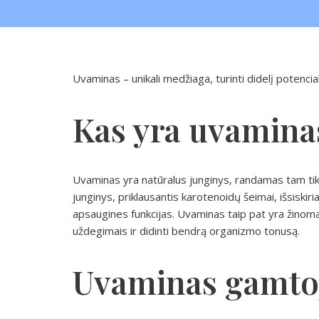
Uvaminas – unikali medžiaga, turinti didelį potencialą
Kas yra uvamina
Uvaminas yra natūralus junginys, randamas tam tik
junginys, priklausantis karotenoidų šeimai, išsiskiri
apsaugines funkcijas. Uvaminas taip pat yra žinoma
uždegimais ir didinti bendrą organizmo tonusą.
Uvaminas gamto