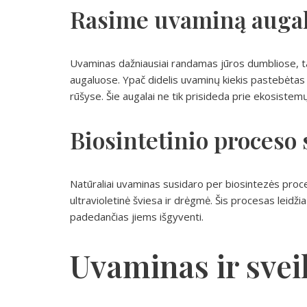
Rasime uvaminą auga
Uvaminas dažniausiai randamas jūros dumbliose, tač
augaluose. Ypač didelis uvaminų kiekis pastebėtas 
rūšyse. Šie augalai ne tik prisideda prie ekosistemų
Biosintetinio proceso 
Natūraliai uvaminas susidaro per biosintezės proces
ultravioletinė šviesa ir drėgmė. Šis procesas leidži
padedančias jiems išgyventi.
Uvaminas ir svei