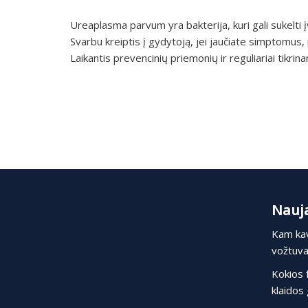
Ureaplasma parvum yra bakterija, kuri gali sukelti 
Svarbu kreiptis į gydytoją, jei jaučiate simptomus,
Laikantis prevencinių priemonių ir reguliariai tikrina
Nauja
Kam kav
vožtuvas
Kokios 
klaidos 