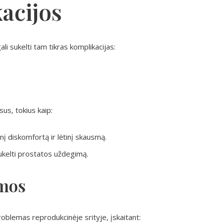
acijos
 sukelti tam tikras komplikacijas:
us, tokius kaip:
nį diskomfortą ir lėtinį skausmą.
kelti prostatos uždegimą.
emos
roblemas reprodukcinėje srityje, įskaitant: