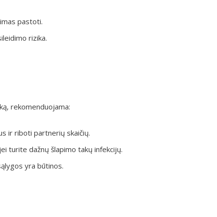
jimas pastoti.
leidimo rizika.
ziką, rekomenduojama:
ir riboti partnerių skaičių.
ei turite dažnų šlapimo takų infekcijų.
sąlygos yra būtinos.