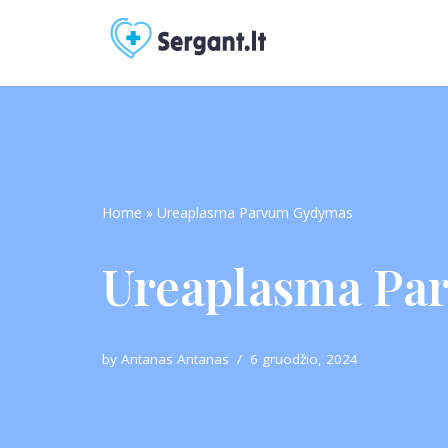
Skip
to
content
Home
»
Ureaplasma Parvum Gydymas
Ureaplasma Pa
by
Antanas Antanas
6 gruodžio, 2024