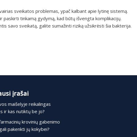
įvairias sveikatos problemas, ypač kalbant apie lytinę sistemą.
 ir paskirti tinkamą gydymą, kad būtų išvengta komplikacijų.
ntis savo sveikatą, galite sumažinti riziką užsikrėsti šia bakterija.
usi įrašai
os maišelyje reikalingas
 ir kas nutiktų be jo?
farmacinių krovinių gabenimo
gali pakenkti jų kokybei?