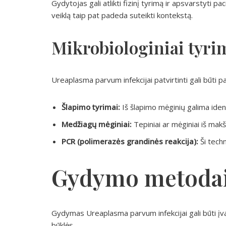
Gydytojas gali atlikti fizinį tyrimą ir apsvarstyti p
veiklą taip pat padeda suteikti kontekstą.
Mikrobiologiniai tyri
Ureaplasma parvum infekcijai patvirtinti gali būti pas
Šlapimo tyrimai:
Iš šlapimo mėginių galima ident
Medžiagų mėginiai:
Tepiniai ar mėginiai iš makš
PCR (polimerazės grandinės reakcija):
Ši techn
Gydymo metoda
Gydymas Ureaplasma parvum infekcijai gali būti įv
būklės.