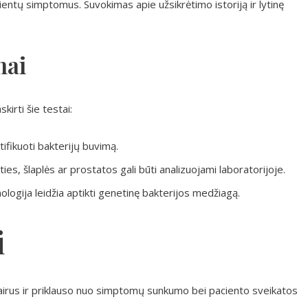
acientų simptomus. Suvokimas apie užsikrėtimo istoriją ir lytinę
mai
kirti šie testai:
ifikuoti bakterijų buvimą.
ties, šlaplės ar prostatos gali būti analizuojami laboratorijoje.
ologija leidžia aptikti genetinę bakterijos medžiagą.
i
airus ir priklauso nuo simptomų sunkumo bei paciento sveikatos