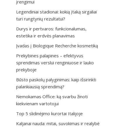
įrengimui
Legendiniai stadionai: kokią įtaką sirgaliai
turi rungtynių rezultatui?
Durys ir pertvaros: funkcionalumas,
estetika ir erdvės planavimas
Įvadas į Biologique Recherche kosmetiką
Prekybines palapines – efektyvus
sprendimas verslui renginiuose ir lauko
prekyboje
Būsto paskolų palyginimas: kaip išsirinkti
palankiausią sprendimą?
Nemokamas Office: ką svarbu žinoti
kiekvienam vartotojui
Top 5 slidinėjimo kurortai Italijoje
Kaljanai nauda: mitai, suvokimas ir realybė