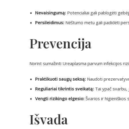
Nevaisingumą:
Potencialiai gali pablogėti gebė
Persileidimus:
Nėštumo metu gali padidėti persi
Prevencija
Norint sumažinti Ureaplasma parvum infekcijos ri
Praktikuoti saugų seksą:
Naudoti prezervatyvus 
Reguliariai tikrintis sveikatą:
Tai ypač svarbu, j
Vengti rizikingo elgesio:
Švarios ir higieniškos 
Išvada