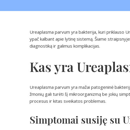
Ureaplasma parvum yra bakterija, kuri priklauso Ure
ypač kalbant apie lytinę sistemą. Šiame straips
diagnostiką ir galimus komplikacijas.
Kas yra Ureapla
Ureaplasma parvum yra mažai patogeninė bakterija
žmonių gali turėti šį mikroorganizmą be jokių simpto
procesus ir kitas sveikatos problemas.
Simptomai susiję su 