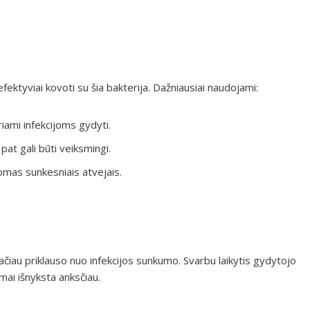
efektyviai kovoti su šia bakterija. Dažniausiai naudojami:
riami infekcijoms gydyti.
pat gali būti veiksmingi.
komas sunkesniais atvejais.
ačiau priklauso nuo infekcijos sunkumo. Svarbu laikytis gydytojo
ai išnyksta anksčiau.