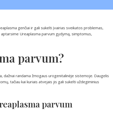
aplasma genčiai ir gali sukelti įvairias sveikatos problemas,
nyje aptarsime Ureaplasma parvum gydymą, simptomus,
sma parvum?
, dažnai randama žmogaus urogenitalinėje sistemoje. Daugelis
mų, tačiau kai kuriais atvejais jis gali sukelti uždegiminius
Ureaplasma parvum