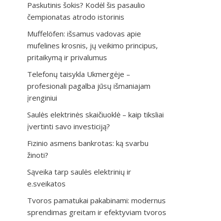
Paskutinis šokis? Kodėl šis pasaulio
čempionatas atrodo istorinis
Muffelöfen: išsamus vadovas apie
mufelines krosnis, jų veikimo principus,
pritaikymą ir privalumus
Telefonų taisykla Ukmergėje –
profesionali pagalba jūsų išmaniajam
įrenginiui
Saulės elektrinės skaičiuoklė – kaip tiksliai
įvertinti savo investiciją?
Fizinio asmens bankrotas: ką svarbu
žinoti?
Sąveika tarp saulės elektrinių ir
e.sveikatos
Tvoros pamatukai pakabinami: modernus
sprendimas greitam ir efektyviam tvoros