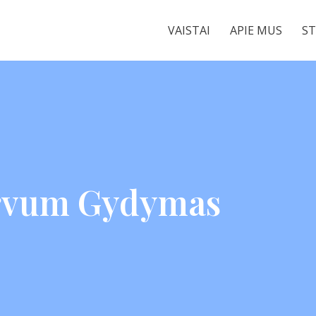
VAISTAI
APIE MUS
ST
rvum Gydymas