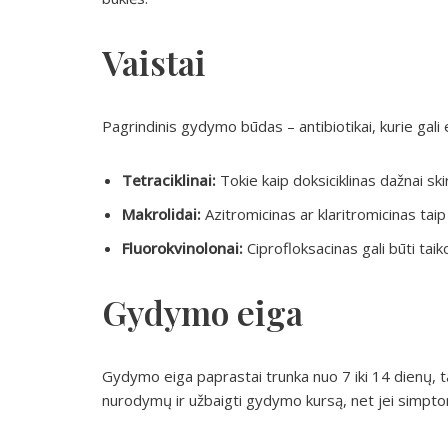
Vaistai
Pagrindinis gydymo būdas – antibiotikai, kurie gali 
Tetraciklinai:
Tokie kaip doksiciklinas dažnai ski
Makrolidai:
Azitromicinas ar klaritromicinas taip 
Fluorokvinolonai:
Ciprofloksacinas gali būti tai
Gydymo eiga
Gydymo eiga paprastai trunka nuo 7 iki 14 dienų, t
nurodymų ir užbaigti gydymo kursą, net jei simptom