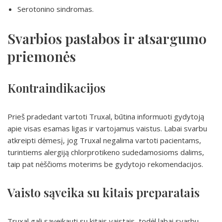
Serotonino sindromas.
Svarbios pastabos ir atsargumo
priemonės
Kontraindikacijos
Prieš pradedant vartoti Truxal, būtina informuoti gydytoją
apie visas esamas ligas ir vartojamus vaistus. Labai svarbu
atkreipti dėmesį, jog Truxal negalima vartoti pacientams,
turintiems alergiją chlorprotikeno sudedamosioms dalims,
taip pat nėščioms moterims be gydytojo rekomendacijos.
Vaisto sąveika su kitais preparatais
Truxal gali sąveikauti su kitais vaistais, todėl labai svarbu