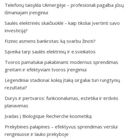
Telefonų taisykla Ukmergėje – profesionali pagalba jūsų
išmaniajam įrenginiui
Saulės elektrinės skaičiuoklė – kaip tiksliai įvertinti savo
investiciją?
Fizinio asmens bankrotas: ką svarbu žinoti?
Sąveika tarp saulės elektrinių ir e.sveikatos
Tvoros pamatukai pakabinami: modernus sprendimas
greitam ir efektyviam tvoros įrengimui
Legendiniai stadionai: kokią įtaką sirgaliai turi rungtynių
rezultatui?
Durys ir pertvaros: funkcionalumas, estetika ir erdvės
planavimas
Įvadas į Biologique Recherche kosmetiką
Prekybines palapines – efektyvus sprendimas verslui
renginiuose ir lauko prekyboje