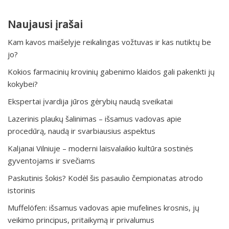
Naujausi įrašai
Kam kavos maišelyje reikalingas vožtuvas ir kas nutiktų be
jo?
Kokios farmacinių krovinių gabenimo klaidos gali pakenkti jų
kokybei?
Ekspertai įvardija jūros gėrybių naudą sveikatai
Lazerinis plaukų šalinimas – išsamus vadovas apie
procedūrą, naudą ir svarbiausius aspektus
Kaljanai Vilniuje – moderni laisvalaikio kultūra sostinės
gyventojams ir svečiams
Paskutinis šokis? Kodėl šis pasaulio čempionatas atrodo
istorinis
Muffelöfen: išsamus vadovas apie mufelines krosnis, jų
veikimo principus, pritaikymą ir privalumus