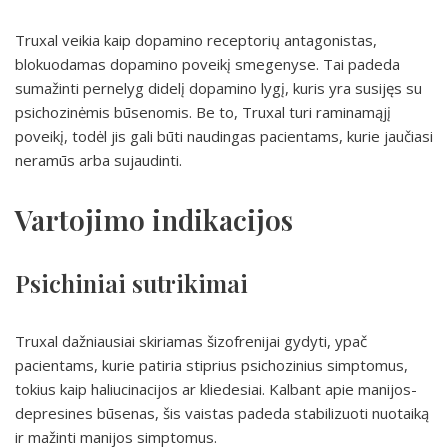
Truxal veikia kaip dopamino receptorių antagonistas,
blokuodamas dopamino poveikį smegenyse. Tai padeda
sumažinti pernelyg didelį dopamino lygį, kuris yra susijęs su
psichozinėmis būsenomis. Be to, Truxal turi raminamąjį
poveikį, todėl jis gali būti naudingas pacientams, kurie jaučiasi
neramūs arba sujaudinti.
Vartojimo indikacijos
Psichiniai sutrikimai
Truxal dažniausiai skiriamas šizofrenijai gydyti, ypač
pacientams, kurie patiria stiprius psichozinius simptomus,
tokius kaip haliucinacijos ar kliedesiai. Kalbant apie manijos-
depresines būsenas, šis vaistas padeda stabilizuoti nuotaiką
ir mažinti manijos simptomus.