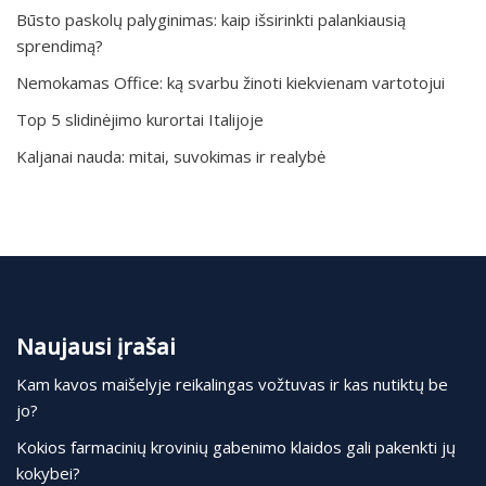
Būsto paskolų palyginimas: kaip išsirinkti palankiausią
sprendimą?
Nemokamas Office: ką svarbu žinoti kiekvienam vartotojui
Top 5 slidinėjimo kurortai Italijoje
Kaljanai nauda: mitai, suvokimas ir realybė
Naujausi įrašai
Kam kavos maišelyje reikalingas vožtuvas ir kas nutiktų be
jo?
Kokios farmacinių krovinių gabenimo klaidos gali pakenkti jų
kokybei?