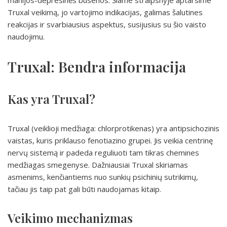
manijos-depresinės būsenos. Šiame straipsnyje aptarsime
Truxal veikimą, jo vartojimo indikacijas, galimas šalutines
reakcijas ir svarbiausius aspektus, susijusius su šio vaisto
naudojimu.
Truxal: Bendra informacija
Kas yra Truxal?
Truxal (veiklioji medžiaga: chlorprotikenas) yra antipsichozinis
vaistas, kuris priklauso fenotiazino grupei. Jis veikia centrinę
nervų sistemą ir padeda reguliuoti tam tikras chemines
medžiagas smegenyse. Dažniausiai Truxal skiriamas
asmenims, kenčiantiems nuo sunkių psichinių sutrikimų,
tačiau jis taip pat gali būti naudojamas kitaip.
Veikimo mechanizmas