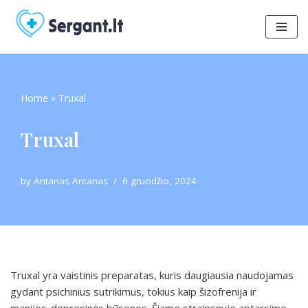
Skip
to
content
Home
»
Truxal
Truxal
by
Antanas Antanas
6 gruodžio, 2024
Truxal yra vaistinis preparatas, kuris daugiausia naudojamas
gydant psichinius sutrikimus, tokius kaip šizofrenija ir