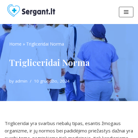
Skip
to
content
Home
»
Trigliceridai Norma
Trigliceridai Norma
by
admin
10 gruodžio, 2024
Trigliceridai yra svarbus riebalų tipas, esantis žmogaus
organizme, ir jų normos bei padidėjimo priežastys dažnai yra