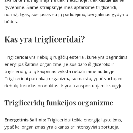
svarbi tema, nagrinėjama tiek medicinoje, tiek kasdieniame
gyvenime. Šiame straipsnyje mes aptarsime trigliceridų
normą, ligas, susijusias su jų padidėjimu, bei galimus gydymo
būdus.
Kas yra trigliceridai?
Trigliceridai yra riebiųjų rūgščių esteriai, kurie yra pagrindinis
energijos šaltinis organizme. Jie susidaro iš glicerolio ir
trigliceridų, o jų kaupimas vyksta riebaliniame audinyje.
Trigliceridai patenka į organizmą su maistu, ypač vartojant
riebalų turinčius produktus, ir yra transportuojami kraujyje.
Trigliceridų funkcijos organizme
Energetinis šaltinis:
Trigliceridai teikia energiją ląstelėms,
ypač kai organizmas yra alkanas ar intensyviai sportuoja.