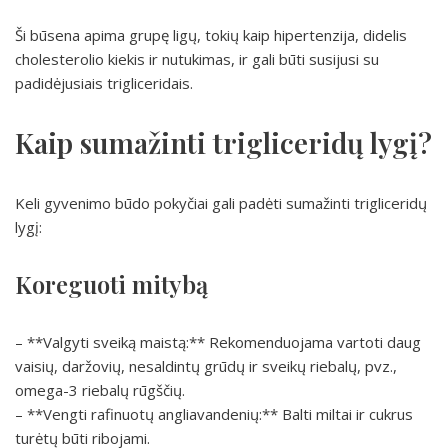
Ši būsena apima grupę ligų, tokių kaip hipertenzija, didelis
cholesterolio kiekis ir nutukimas, ir gali būti susijusi su
padidėjusiais trigliceridais.
Kaip sumažinti trigliceridų lygį?
Keli gyvenimo būdo pokyčiai gali padėti sumažinti trigliceridų
lygį:
Koreguoti mitybą
– **Valgyti sveiką maistą:** Rekomenduojama vartoti daug
vaisių, daržovių, nesaldintų grūdų ir sveikų riebalų, pvz.,
omega-3 riebalų rūgščių.
– **Vengti rafinuotų angliavandenių:** Balti miltai ir cukrus
turėtų būti ribojami.