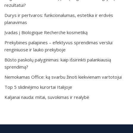
rezultatui?
Durys ir pertvaros: funkcionalumas, estetika ir erdvės
planavimas
Įvadas į Biologique Recherche kosmetiką
Prekybines palapines – efektyvus sprendimas verslui
renginiuose ir lauko prekyboje
Būsto paskolų palyginimas: kaip išsirinkti palankiausią
sprendimą?
Nemokamas Office: ką svarbu žinoti kiekvienam vartotojui
Top 5 slidinėjimo kurortai Italijoje
Kaljanai nauda: mitai, suvokimas ir realybė