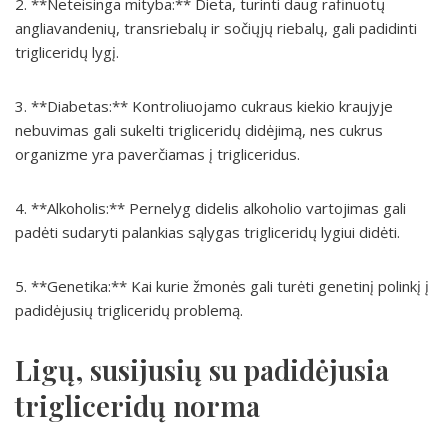
2. **Neteisinga mityba:** Dieta, turinti daug rafinuotų
angliavandenių, transriebalų ir sočiųjų riebalų, gali padidinti
trigliceridų lygį.
3. **Diabetas:** Kontroliuojamo cukraus kiekio kraujyje
nebuvimas gali sukelti trigliceridų didėjimą, nes cukrus
organizme yra paverčiamas į trigliceridus.
4. **Alkoholis:** Pernelyg didelis alkoholio vartojimas gali
padėti sudaryti palankias sąlygas trigliceridų lygiui didėti.
5. **Genetika:** Kai kurie žmonės gali turėti genetinį polinkį į
padidėjusių trigliceridų problemą.
Ligų, susijusių su padidėjusia
trigliceridų norma