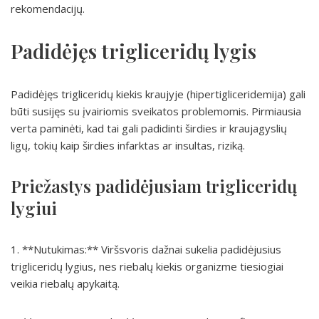
rekomendacijų.
Padidėjęs trigliceridų lygis
Padidėjęs trigliceridų kiekis kraujyje (hipertigliceridemija) gali
būti susijęs su įvairiomis sveikatos problemomis. Pirmiausia
verta paminėti, kad tai gali padidinti širdies ir kraujagyslių
ligų, tokių kaip širdies infarktas ar insultas, riziką.
Priežastys padidėjusiam trigliceridų
lygiui
1. **Nutukimas:** Viršsvoris dažnai sukelia padidėjusius
trigliceridų lygius, nes riebalų kiekis organizme tiesiogiai
veikia riebalų apykaitą.