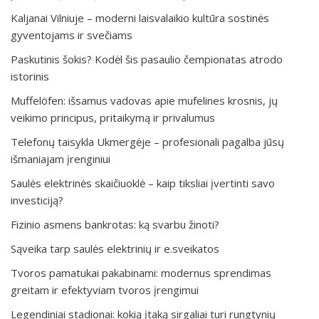
Kaljanai Vilniuje – moderni laisvalaikio kultūra sostinės
gyventojams ir svečiams
Paskutinis šokis? Kodėl šis pasaulio čempionatas atrodo
istorinis
Muffelöfen: išsamus vadovas apie mufelines krosnis, jų
veikimo principus, pritaikymą ir privalumus
Telefonų taisykla Ukmergėje – profesionali pagalba jūsų
išmaniajam įrenginiui
Saulės elektrinės skaičiuoklė – kaip tiksliai įvertinti savo
investiciją?
Fizinio asmens bankrotas: ką svarbu žinoti?
Sąveika tarp saulės elektrinių ir e.sveikatos
Tvoros pamatukai pakabinami: modernus sprendimas
greitam ir efektyviam tvoros įrengimui
Legendiniai stadionai: kokią įtaką sirgaliai turi rungtynių