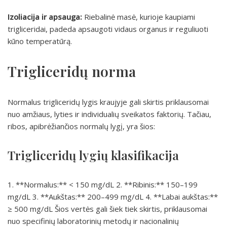
Izoliacija ir apsauga:
Riebalinė masė, kurioje kaupiami
trigliceridai, padeda apsaugoti vidaus organus ir reguliuoti
kūno temperatūrą.
Trigliceridų norma
Normalus trigliceridų lygis kraujyje gali skirtis priklausomai
nuo amžiaus, lyties ir individualių sveikatos faktorių. Tačiau,
ribos, apibrėžiančios normalų lygį, yra šios:
Trigliceridų lygių klasifikacija
1. **Normalus:** < 150 mg/dL 2. **Ribinis:** 150–199
mg/dL 3. **Aukštas:** 200–499 mg/dL 4. **Labai aukštas:**
≥ 500 mg/dL Šios vertės gali šiek tiek skirtis, priklausomai
nuo specifinių laboratorinių metodų ir nacionalinių