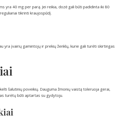
yra 40 mg per parą. Jei reikia, dozė gali būti padidinta iki 80
guliariai tikrinti kraujospūdį.
 yra įvairių gamintojų ir prekių ženklų, kurie gali turėti skirtingas
iai
sukelti šalutinių poveikių. Dauguma žmonių vaistą toleruoja gerai,
as turėtų būti aptartas su gydytoju.
kiai