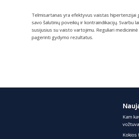
Telmisartanas yra efektyvus vaistas hipertenzijai gydyt
savo šalutinių poveikių ir kontraindikacijų. Svarbu 
susijusius su vaisto vartojimu. Reguliari medicinin
pagerinti gydymo rezultatus.
Nauja
Kam kav
vožtuvas
Kokios 