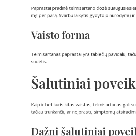
Paprastai pradinė telmisartano dozė suaugusiesiems 
mg per parą. Svarbu laikytis gydytojo nurodymų ir re
Vaisto forma
Telmisartanas paprastai yra tablečių pavidalu, tačiau
sudėtis.
Šalutiniai poveik
Kaip ir bet kuris kitas vaistas, telmisartanas gali 
tačiau trunkančių ar neįprastų simptomų atsiradim
Dažni šalutiniai povei