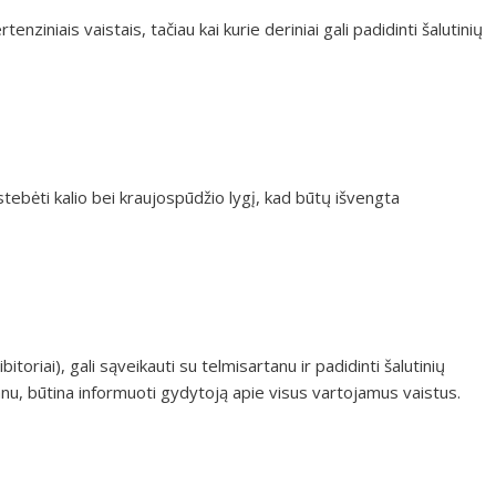
enziniais vaistais, tačiau kai kurie deriniai gali padidinti šalutinių
 stebėti kalio bei kraujospūdžio lygį, kad būtų išvengta
bitoriai), gali sąveikauti su telmisartanu ir padidinti šalutinių
nu, būtina informuoti gydytoją apie visus vartojamus vaistus.