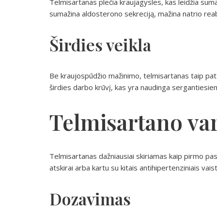
Telmisartanas plečia kraujagysles, kas leidžia suma
sumažina aldosterono sekreciją, mažina natrio reab
Širdies veikla
Be kraujospūdžio mažinimo, telmisartanas taip pat gal
širdies darbo krūvį, kas yra naudinga serganties
Telmisartano va
Telmisartanas dažniausiai skiriamas kaip pirmo pasir
atskirai arba kartu su kitais antihipertenziniais vai
Dozavimas