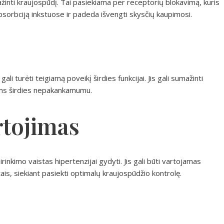
žinti kraujospūdį. Tai pasiekiama per receptorių blokavimą, kuris
sorbciją inkstuose ir padeda išvengti skysčių kaupimosi.
i turėti teigiamą poveikį širdies funkcijai. Jis gali sumažinti
iems širdies nepakankamumu.
rtojimas
inkimo vaistas hipertenzijai gydyti. Jis gali būti vartojamas
stais, siekiant pasiekti optimalų kraujospūdžio kontrolę.