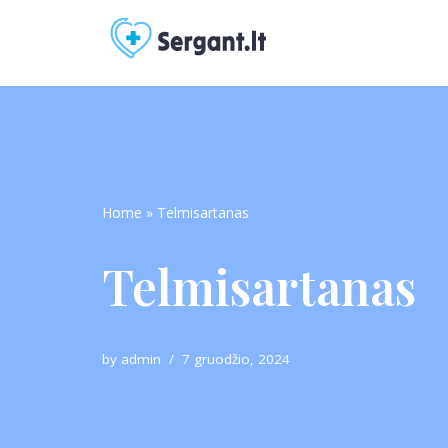
Skip
to
content
Home
»
Telmisartanas
Telmisartanas
by
admin
7 gruodžio, 2024