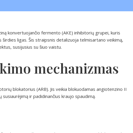
ziną konvertuojančio fermento (AKE) inhibitorių grupei, kuris
 širdies ligas. Šis straipsnis detalizuoja telmisartano veikimą,
ektus, susijusius su šiuo vaistu.
eikimo mechanizmas
torių blokatorius (ARB). Jis veikia blokuodamas angiotenzino II
ių susiaurėjimą ir padidinančius kraujo spaudimą.