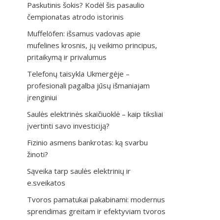
Paskutinis šokis? Kodėl šis pasaulio
čempionatas atrodo istorinis
Muffelöfen: išsamus vadovas apie
mufelines krosnis, jų veikimo principus,
pritaikymą ir privalumus
Telefonų taisykla Ukmergėje –
profesionali pagalba jūsų išmaniajam
įrenginiui
Saulės elektrinės skaičiuoklė – kaip tiksliai
įvertinti savo investiciją?
Fizinio asmens bankrotas: ką svarbu
žinoti?
Sąveika tarp saulės elektrinių ir
e.sveikatos
Tvoros pamatukai pakabinami: modernus
sprendimas greitam ir efektyviam tvoros