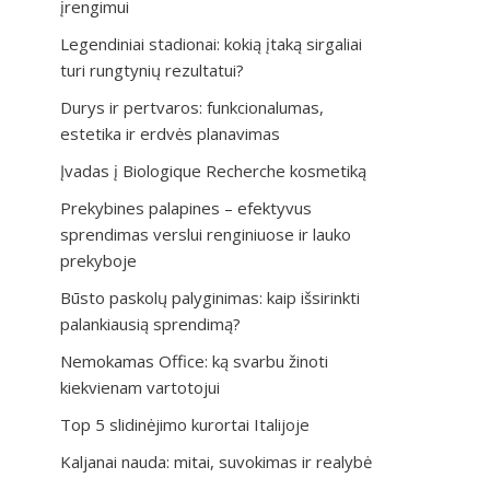
įrengimui
Legendiniai stadionai: kokią įtaką sirgaliai
turi rungtynių rezultatui?
Durys ir pertvaros: funkcionalumas,
estetika ir erdvės planavimas
Įvadas į Biologique Recherche kosmetiką
Prekybines palapines – efektyvus
sprendimas verslui renginiuose ir lauko
prekyboje
Būsto paskolų palyginimas: kaip išsirinkti
palankiausią sprendimą?
Nemokamas Office: ką svarbu žinoti
kiekvienam vartotojui
Top 5 slidinėjimo kurortai Italijoje
Kaljanai nauda: mitai, suvokimas ir realybė