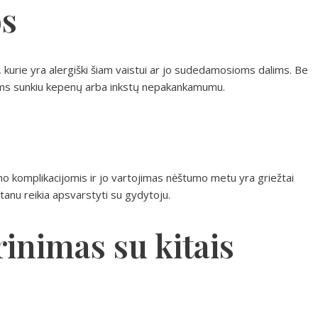
os
urie yra alergiški šiam vaistui ar jo sudedamosioms dalims. Be
tiems sunkiu kepenų arba inkstų nepakankamumu.
 komplikacijomis ir jo vartojimas nėštumo metu yra griežtai
anu reikia apsvarstyti su gydytoju.
inimas su kitais