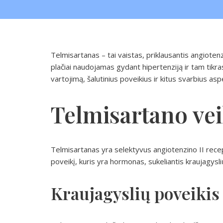
Telmisartanas – tai vaistas, priklausantis angioten
plačiai naudojamas gydant hipertenziją ir tam tikras
vartojimą, šalutinius poveikius ir kitus svarbius asp
Telmisartano v
Telmisartanas yra selektyvus angiotenzino II recep
poveikį, kuris yra hormonas, sukeliantis kraujagysl
Kraujagyslių poveikis