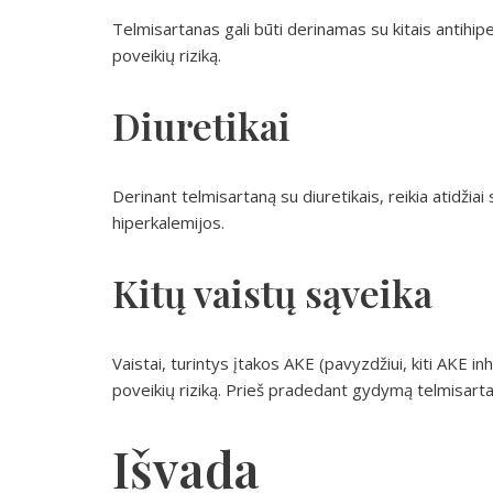
Telmisartanas gali būti derinamas su kitais antihipert
poveikių riziką.
Diuretikai
Derinant telmisartaną su diuretikais, reikia atidžiai
hiperkalemijos.
Kitų vaistų sąveika
Vaistai, turintys įtakos AKE (pavyzdžiui, kiti AKE inhi
poveikių riziką. Prieš pradedant gydymą telmisarta
Išvada