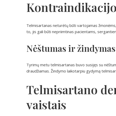
Kontraindikacij
Telmisartanas neturėtų būti vartojamas žmonėms, k
to, jis gali būti nepriimtinas pacientams, sergan
Nėštumas ir žindymas
Tyrimų metu telmisartanas buvo susijęs su nėštumo
draudžiamas. Žindymo laikotarpiu gydymą telmisart
Telmisartano der
vaistais