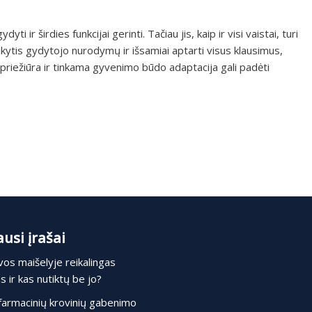
i ir širdies funkcijai gerinti. Tačiau jis, kaip ir visi vaistai, turi
laikytis gydytojo nurodymų ir išsamiai aptarti visus klausimus,
ė priežiūra ir tinkama gyvenimo būdo adaptacija gali padėti
usi įrašai
os maišelyje reikalingas
 ir kas nutiktų be jo?
farmacinių krovinių gabenimo