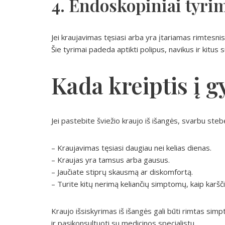
4. Endoskopiniai tyri
Jei kraujavimas tęsiasi arba yra įtariamas rimtesn
Šie tyrimai padeda aptikti polipus, navikus ir kitus 
Kada kreiptis į g
Jei pastebite šviežio kraujo iš išangės, svarbu st
– Kraujavimas tęsiasi daugiau nei kelias dienas.
– Kraujas yra tamsus arba gausus.
– Jaučiate stiprų skausmą ar diskomfortą.
– Turite kitų nerimą keliančių simptomų, kaip karš
Kraujo išsiskyrimas iš išangės gali būti rimtas si
ir pasikonsultuoti su medicinos specialistu.