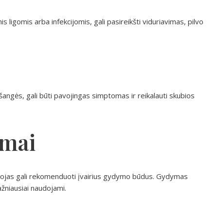
 ligomis arba infekcijomis, gali pasireikšti viduriavimas, pilvo
šangės, gali būti pavojingas simptomas ir reikalauti skubios
mai
dytojas gali rekomenduoti įvairius gydymo būdus. Gydymas
ažniausiai naudojami.