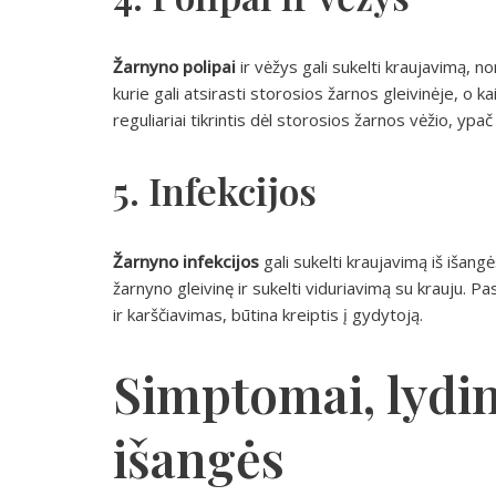
Žarnyno polipai
ir vėžys gali sukelti kraujavimą, no
kurie gali atsirasti storosios žarnos gleivinėje, o kai
reguliariai tikrintis dėl storosios žarnos vėžio, 
5. Infekcijos
Žarnyno infekcijos
gali sukelti kraujavimą iš išangės
žarnyno gleivinę ir sukelti viduriavimą su krauju. P
ir karščiavimas, būtina kreiptis į gydytoją.
Simptomai, lydin
išangės