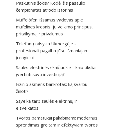
Paskutinis šokis? Kodėl šis pasaulio
čempionatas atrodo istorinis
Muffelöfen: išsamus vadovas apie
mufelines krosnis, jų veikimo principus,
pritaikymą ir privalumus
Telefonų taisykla Ukmergėje –
profesionali pagalba jūsų išmaniajam
įrenginiui
Saulės elektrinės skaičiuoklė – kaip tiksliai
įvertinti savo investiciją?
Fizinio asmens bankrotas: ką svarbu
žinoti?
Sąveika tarp saulės elektrinių ir
e.sveikatos
Tvoros pamatukai pakabinami: modernus
sprendimas greitam ir efektyviam tvoros