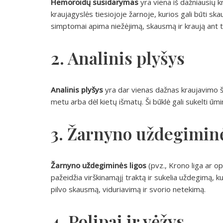
Hemoroidų susidarymas
yra viena iš dažniausių k
kraujagyslės tiesiojoje žarnoje, kurios gali būti s
simptomai apima niežėjimą, skausmą ir kraują ant t
2. Analinis plyšys
Analinis plyšys
yra dar vienas dažnas kraujavimo šal
metu arba dėl kietų išmatų. Ši būklė gali sukelti ūmi
3. Žarnyno uždegiminė
Žarnyno uždegiminės ligos
(pvz., Krono liga ar opi
pažeidžia virškinamąjį traktą ir sukelia uždegimą, k
pilvo skausmą, viduriavimą ir svorio netekimą.
4. Polipai ir vėžys