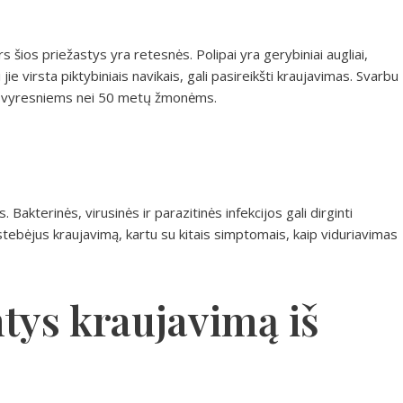
rs šios priežastys yra retesnės. Polipai yra gerybiniai augliai,
 jie virsta piktybiniais navikais, gali pasireikšti kraujavimas. Svarbu
ypač vyresniems nei 50 metų žmonėms.
. Bakterinės, virusinės ir parazitinės infekcijos gali dirginti
astebėjus kraujavimą, kartu su kitais simptomais, kaip viduriavimas
tys kraujavimą iš