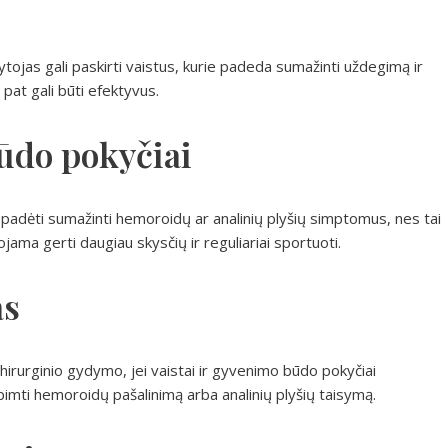
ojas gali paskirti vaistus, kurie padeda sumažinti uždegimą ir
pat gali būti efektyvus.
būdo pokyčiai
padėti sumažinti hemoroidų ar analinių plyšių simptomus, nes tai
ama gerti daugiau skysčių ir reguliariai sportuoti.
as
 chirurginio gydymo, jei vaistai ir gyvenimo būdo pokyčiai
pimti hemoroidų pašalinimą arba analinių plyšių taisymą.