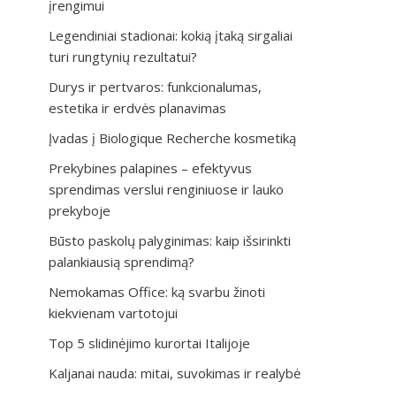
įrengimui
Legendiniai stadionai: kokią įtaką sirgaliai
turi rungtynių rezultatui?
Durys ir pertvaros: funkcionalumas,
estetika ir erdvės planavimas
Įvadas į Biologique Recherche kosmetiką
Prekybines palapines – efektyvus
sprendimas verslui renginiuose ir lauko
prekyboje
Būsto paskolų palyginimas: kaip išsirinkti
palankiausią sprendimą?
Nemokamas Office: ką svarbu žinoti
kiekvienam vartotojui
Top 5 slidinėjimo kurortai Italijoje
Kaljanai nauda: mitai, suvokimas ir realybė