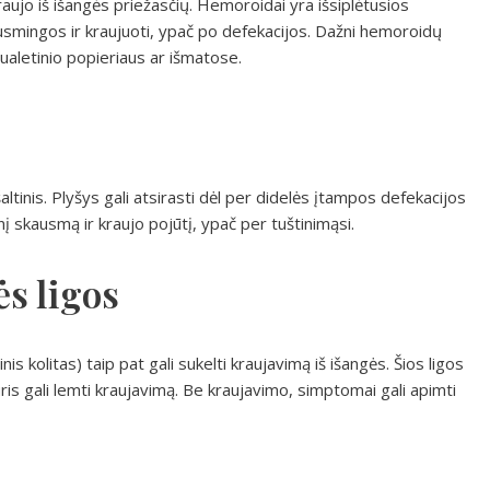
raujo iš išangės priežasčių. Hemoroidai yra išsiplėtusios
kausmingos ir kraujuoti, ypač po defekacijos. Dažni hemoroidų
ualetinio popieriaus ar išmatose.
tinis. Plyšys gali atsirasti dėl per didelės įtampos defekacijos
nį skausmą ir kraujo pojūtį, ypač per tuštinimąsi.
s ligos
nis kolitas) taip pat gali sukelti kraujavimą iš išangės. Šios ligos
uris gali lemti kraujavimą. Be kraujavimo, simptomai gali apimti