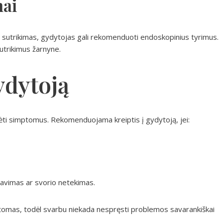
mai
is sutrikimas, gydytojas gali rekomenduoti endoskopinius tyrimus.
sutrikimus žarnyne.
ydytoją
ebėti simptomus. Rekomenduojama kreiptis į gydytoją, jei:
čiavimas ar svorio netekimas.
mptomas, todėl svarbu niekada nespręsti problemos savarankiškai