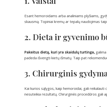
1. Vaistai
Esant hemoroidams arba analiniams plyšiams, gydyt
skausmą. Topiniai kremų ar tepalų naudojimas taip 
2. Dieta ir gyvenimo 
Pakeitus dietą, kuri yra skaidulų turtinga,
galima 
padeda išvengti kietų išmatų. Taip pat rekomenduoj
3. Chirurginis gydym
Kai kurios sąlygos, kaip hemoroidai, gali reikalauti
nesuteikia rezultatų. Chirurginės procedūros gali a