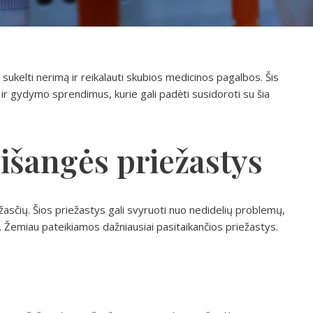
i sukelti nerimą ir reikalauti skubios medicinos pagalbos. Šis
ir gydymo sprendimus, kurie gali padėti susidoroti su šia
 išangės priežastys
iežasčių. Šios priežastys gali svyruoti nuo nedidelių problemų,
ų. Žemiau pateikiamos dažniausiai pasitaikančios priežastys.