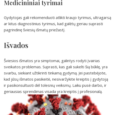
Medicininiai tyrimai
Gydytojas gali rekomenduoti atlikti kraujo tyrimus, ultragarsą
ar kitus diagnostinius tyrimus, kad galėtų geriau suprasti
pagrindinę šviesių išmatų priežastį.
Išvados
Šviesios išmatos yra simptomai, galintys rodyti įvairias
sveikatos problemas. Suprasti, kas gali sukelti šią būklę, yra
svarbu, siekiant užtikrinti tinkamą gydymą. Jei pastebėjote,
kad jūsų išmatos pasikeitė, nesivaržykite kreiptis į gydytoją
ir pasikonsultuoti dėl tolesnių veiksmų. Laiku pusė darbo, ir
geriausias sprendimas visada yra kreiptis į profesionalą.