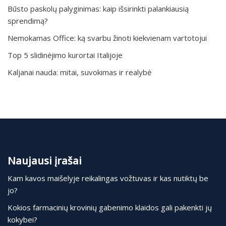
Būsto paskolų palyginimas: kaip išsirinkti palankiausią
sprendimą?
Nemokamas Office: ką svarbu žinoti kiekvienam vartotojui
Top 5 slidinėjimo kurortai Italijoje
Kaljanai nauda: mitai, suvokimas ir realybė
Naujausi įrašai
Kam kavos maišelyje reikalingas vožtuvas ir kas nutiktų be
jo?
Kokios farmacinių krovinių gabenimo klaidos gali pakenkti jų
kokybei?