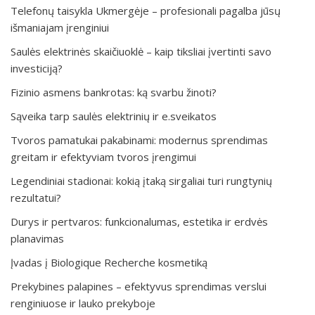
Telefonų taisykla Ukmergėje – profesionali pagalba jūsų
išmaniajam įrenginiui
Saulės elektrinės skaičiuoklė – kaip tiksliai įvertinti savo
investiciją?
Fizinio asmens bankrotas: ką svarbu žinoti?
Sąveika tarp saulės elektrinių ir e.sveikatos
Tvoros pamatukai pakabinami: modernus sprendimas
greitam ir efektyviam tvoros įrengimui
Legendiniai stadionai: kokią įtaką sirgaliai turi rungtynių
rezultatui?
Durys ir pertvaros: funkcionalumas, estetika ir erdvės
planavimas
Įvadas į Biologique Recherche kosmetiką
Prekybines palapines – efektyvus sprendimas verslui
renginiuose ir lauko prekyboje