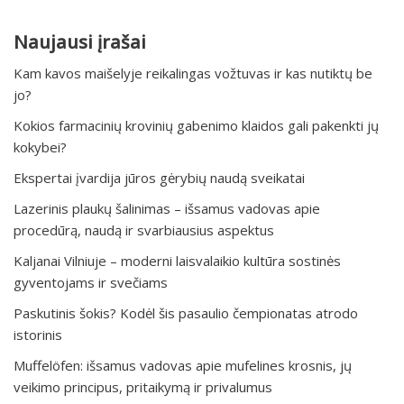
Naujausi įrašai
Kam kavos maišelyje reikalingas vožtuvas ir kas nutiktų be
jo?
Kokios farmacinių krovinių gabenimo klaidos gali pakenkti jų
kokybei?
Ekspertai įvardija jūros gėrybių naudą sveikatai
Lazerinis plaukų šalinimas – išsamus vadovas apie
procedūrą, naudą ir svarbiausius aspektus
Kaljanai Vilniuje – moderni laisvalaikio kultūra sostinės
gyventojams ir svečiams
Paskutinis šokis? Kodėl šis pasaulio čempionatas atrodo
istorinis
Muffelöfen: išsamus vadovas apie mufelines krosnis, jų
veikimo principus, pritaikymą ir privalumus