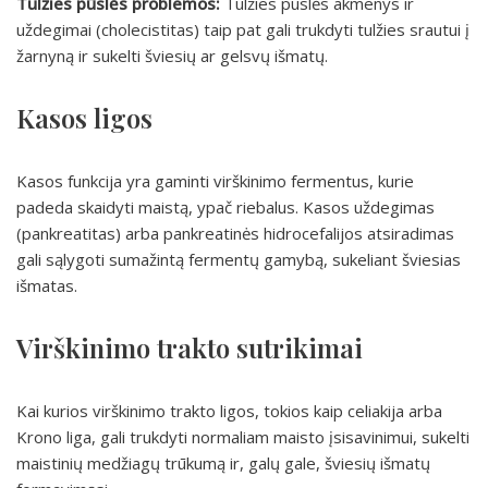
Tulžies pūslės problemos:
Tulžies pūslės akmenys ir
uždegimai (cholecistitas) taip pat gali trukdyti tulžies srautui į
žarnyną ir sukelti šviesių ar gelsvų išmatų.
Kasos ligos
Kasos funkcija yra gaminti virškinimo fermentus, kurie
padeda skaidyti maistą, ypač riebalus. Kasos uždegimas
(pankreatitas) arba pankreatinės hidrocefalijos atsiradimas
gali sąlygoti sumažintą fermentų gamybą, sukeliant šviesias
išmatas.
Virškinimo trakto sutrikimai
Kai kurios virškinimo trakto ligos, tokios kaip celiakija arba
Krono liga, gali trukdyti normaliam maisto įsisavinimui, sukelti
maistinių medžiagų trūkumą ir, galų gale, šviesių išmatų