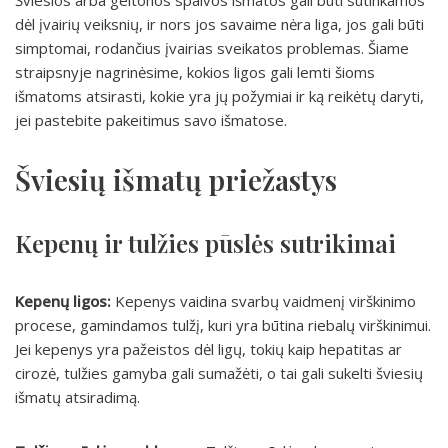
Šviesios arba geltonos spalvos išmatos gali būti sutinkamos
dėl įvairių veiksnių, ir nors jos savaime nėra liga, jos gali būti
simptomai, rodančius įvairias sveikatos problemas. Šiame
straipsnyje nagrinėsime, kokios ligos gali lemti šioms
išmatoms atsirasti, kokie yra jų požymiai ir ką reikėtų daryti,
jei pastebite pakeitimus savo išmatose.
Šviesių išmatų priežastys
Kepenų ir tulžies pūslės sutrikimai
Kepenų ligos:
Kepenys vaidina svarbų vaidmenį virškinimo
procese, gamindamos tulžį, kuri yra būtina riebalų virškinimui.
Jei kepenys yra pažeistos dėl ligų, tokių kaip hepatitas ar
cirozė, tulžies gamyba gali sumažėti, o tai gali sukelti šviesių
išmatų atsiradimą.