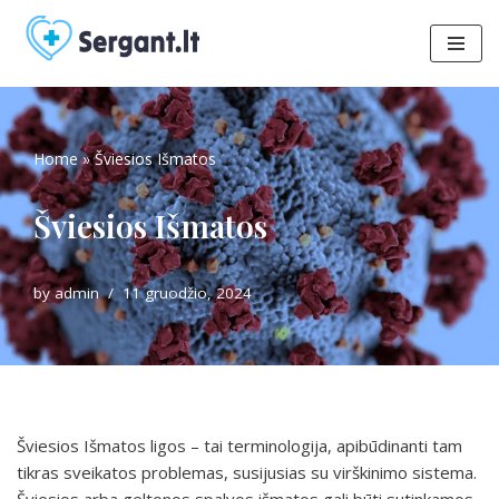
Skip
to
content
Home
»
Šviesios Išmatos
Šviesios Išmatos
by
admin
11 gruodžio, 2024
Šviesios Išmatos ligos – tai terminologija, apibūdinanti tam
tikras sveikatos problemas, susijusias su virškinimo sistema.