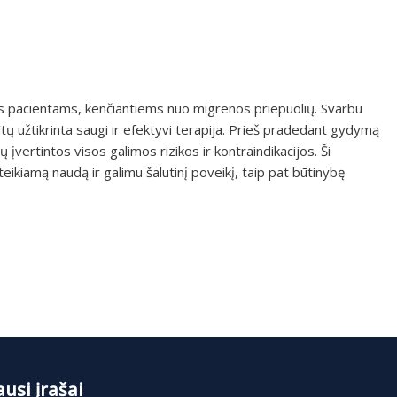
s pacientams, kenčiantiems nuo migrenos priepuolių. Svarbu
tų užtikrinta saugi ir efektyvi terapija. Prieš pradedant gydymą
 įvertintos visos galimos rizikos ir kontraindikacijos. Ši
teikiamą naudą ir galimu šalutinį poveikį, taip pat būtinybę
usi įrašai