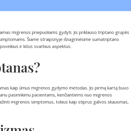
jamas migrenos priepuoliams gydyti. Jis priklauso triptano grupės
 simptomams. Šiame straipsnyje išnagrinėsime sumatriptano
poveikius ir kitus svarbius aspektus.
ptanas?
ojamas kaip ūmus migrenos gydymo metodas. Jis pirmą kartą buvo
liariu pasirinkimu pacientams, kenčiantiems nuo migrenos
mažinti migrenos simptomus, tokius kaip stiprus galvos skausmas,
izmas