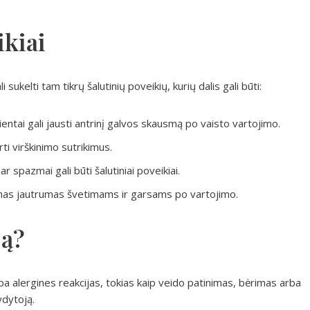
ikiai
ukelti tam tikrų šalutinių poveikių, kurių dalis gali būti:
ientai gali jausti antrinį galvos skausmą po vaisto vartojimo.
rti virškinimo sutrikimus.
 spazmai gali būti šalutiniai poveikiai.
ikinas jautrumas švetimams ir garsams po vartojimo.
ją?
rba alergines reakcijas, tokias kaip veido patinimas, bėrimas arba
ydytoją.