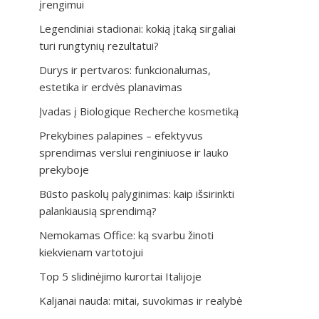
įrengimui
Legendiniai stadionai: kokią įtaką sirgaliai
turi rungtynių rezultatui?
Durys ir pertvaros: funkcionalumas,
estetika ir erdvės planavimas
Įvadas į Biologique Recherche kosmetiką
Prekybines palapines – efektyvus
sprendimas verslui renginiuose ir lauko
prekyboje
Būsto paskolų palyginimas: kaip išsirinkti
palankiausią sprendimą?
Nemokamas Office: ką svarbu žinoti
kiekvienam vartotojui
Top 5 slidinėjimo kurortai Italijoje
Kaljanai nauda: mitai, suvokimas ir realybė