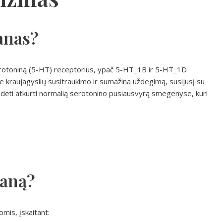
anas?
erotoniną (5-HT) receptorius, ypač 5-HT_1B ir 5-HT_1D
ie kraujagyslių susitraukimo ir sumažina uždegimą, susijusį su
adėti atkurti normalią serotonino pusiausvyrą smegenyse, kuri
taną?
mis, įskaitant: