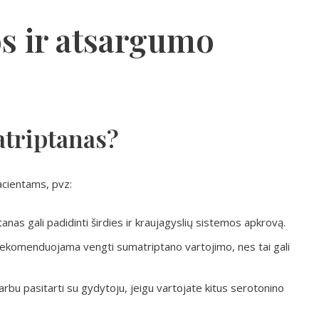
s ir atsargumo
triptanas?
acientams, pvz:
nas gali padidinti širdies ir kraujagyslių sistemos apkrovą.
komenduojama vengti sumatriptano vartojimo, nes tai gali
rbu pasitarti su gydytoju, jeigu vartojate kitus serotonino