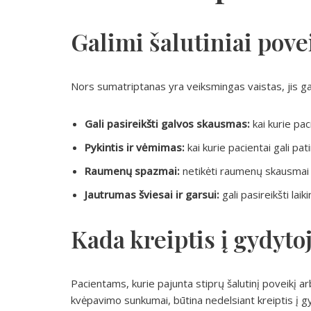
Galimi šalutiniai pove
Nors sumatriptanas yra veiksmingas vaistas, jis gali s
Gali pasireikšti galvos skausmas:
kai kurie pac
Pykintis ir vėmimas:
kai kurie pacientai gali pati
Raumenų spazmai:
netikėti raumenų skausmai ar
Jautrumas šviesai ir garsui:
gali pasireikšti la
Kada kreiptis į gydyto
Pacientams, kurie pajunta stiprų šalutinį poveikį a
kvėpavimo sunkumai, būtina nedelsiant kreiptis į g