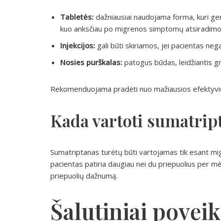
Tabletės:
dažniausiai naudojama forma, kuri ge
kuo anksčiau po migrenos simptomų atsiradimo
Injekcijos:
gali būti skiriamos, jei pacientas nega
Nosies purškalas:
patogus būdas, leidžiantis gr
Rekomenduojama pradėti nuo mažiausios efektyvios d
Kada vartoti sumatrip
Sumatriptanas turėtų būti vartojamas tik esant migre
pacientas patiria daugiau nei du priepuolius per mė
priepuolių dažnumą.
Šalutiniai poveik