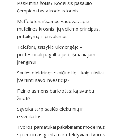
Paskutinis šokis? Kodėl šis pasaulio
čempionatas atrodo istorinis
Muffelöfen: išsamus vadovas apie
mufelines krosnis, jų veikimo principus,
pritaikymą ir privalumus
Telefonų taisykla Ukmergėje –
profesionali pagalba jūsų išmaniajam
įrenginiui
Saulės elektrinės skaičiuoklė – kaip tiksliai
įvertinti savo investiciją?
Fizinio asmens bankrotas: ką svarbu
žinoti?
Sąveika tarp saulės elektrinių ir
e.sveikatos
Tvoros pamatukai pakabinami: modernus
sprendimas greitam ir efektyviam tvoros