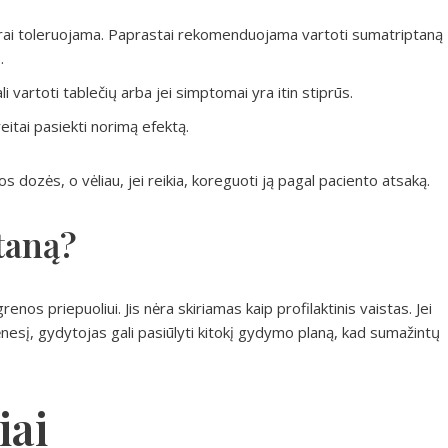
rai toleruojama. Paprastai rekomenduojama vartoti sumatriptaną
.
li vartoti tablečių arba jei simptomai yra itin stiprūs.
eitai pasiekti norimą efektą.
ozės, o vėliau, jei reikia, koreguoti ją pagal paciento atsaką.
taną?
nos priepuoliui. Jis nėra skiriamas kaip profilaktinis vaistas. Jei
nesį, gydytojas gali pasiūlyti kitokį gydymo planą, kad sumažintų
iai