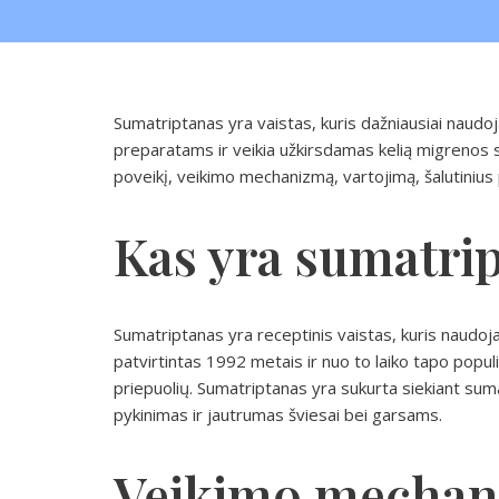
Sumatriptanas yra vaistas, kuris dažniausiai naudo
preparatams ir veikia užkirsdamas kelią migrenos
poveikį, veikimo mechanizmą, vartojimą, šalutinius 
Kas yra sumatri
Sumatriptanas yra receptinis vaistas, kuris naud
patvirtintas 1992 metais ir nuo to laiko tapo popu
priepuolių. Sumatriptanas yra sukurta siekiant su
pykinimas ir jautrumas šviesai bei garsams.
Veikimo mechan