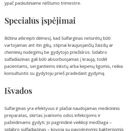
ypač paskutiniame nėštumo trimestre.
Specialūs įspėjimai
Būtina atkreipti dėmesį, kad Sulfarginas neturėtų būti
vartojamas ant itin gilių, stipriai kraujuojančių žaizdų ar
cheminių nudegimų be gydytojo priežiūros. Sidabro
sulfadiazinas gali būti absorbuojamas į kraują, todėl
pacientams, sergantiems inkstų arba kepenų ligomis, reikia
konsultuotis su gydytoju prieš pradedant gydymą.
Išvados
Sulfarginas yra efektyvus ir plačiai naudojamas medicininis
preparatas, skirtas įvairioms odos infekcijoms ir
pažeidimams gydyti. Jo pagrindinė veiklioji medžiaga –
sidabro sulfadiazinas – kovoja su pavojingomis bakterijomis