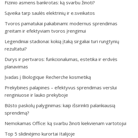
Fizinio asmens bankrotas: ką svarbu žinoti?
Sąveika tarp saulės elektrinių ir e.sveikatos
Tvoros pamatukai pakabinami: modernus sprendimas
greitam ir efektyviam tvoros įrengimui
Legendiniai stadionai: kokią įtaką sirgaliai turi rungtynių
rezultatui?
Durys ir pertvaros: funkcionalumas, estetika ir erdvės
planavimas
Įvadas į Biologique Recherche kosmetiką
Prekybines palapines – efektyvus sprendimas verslui
renginiuose ir lauko prekyboje
Būsto paskolų palyginimas: kaip išsirinkti palankiausią
sprendimą?
Nemokamas Office: ką svarbu žinoti kiekvienam vartotojui
Top 5 slidinėjimo kurortai Italijoje