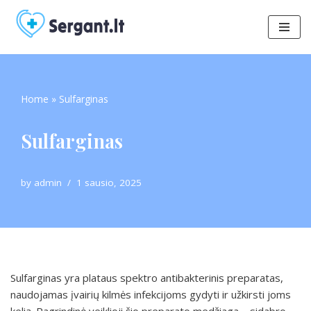
Skip
to
content
Home
»
Sulfarginas
Sulfarginas
by
admin
1 sausio, 2025
Sulfarginas yra plataus spektro antibakterinis preparatas,
naudojamas įvairių kilmės infekcijoms gydyti ir užkirsti joms