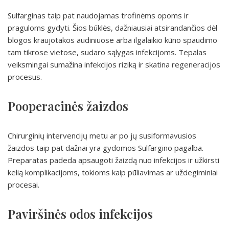
Sulfarginas taip pat naudojamas trofinėms opoms ir
praguloms gydyti. Šios būklės, dažniausiai atsirandančios dėl
blogos kraujotakos audiniuose arba ilgalaikio kūno spaudimo
tam tikrose vietose, sudaro sąlygas infekcijoms. Tepalas
veiksmingai sumažina infekcijos riziką ir skatina regeneracijos
procesus.
Pooperacinės žaizdos
Chirurginių intervencijų metu ar po jų susiformavusios
žaizdos taip pat dažnai yra gydomos Sulfargino pagalba.
Preparatas padeda apsaugoti žaizdą nuo infekcijos ir užkirsti
kelią komplikacijoms, tokioms kaip pūliavimas ar uždegiminiai
procesai.
Paviršinės odos infekcijos