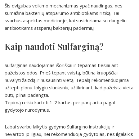
Šis dvigubas veikimo mechanizmas ypač naudingas, nes
sumažina bakterijų atsparumo antibiotikams riziką. Tai
svarbus aspektas medicinoje, kai susiduriama su daugeliu
antibiotikams atsparių bakterijų padermių.
Kaip naudoti Sulfarginą?
Sulfarginas naudojamas išoriškai ir tepamas tiesiai ant
pažeistos odos. Prieš tepant vaistą, būtina kruopščiai
nuvalyti žaizdą ir nusausinti vietą. Tepalą rekomenduojama
užtepti plonu tolygiu sluoksniu, užtikrinant, kad pažeista vieta
būtų pilnai padengta.
Tepimą reikia kartoti 1-2 kartus per parą arba pagal
gydytojo nurodymus.
Labai svarbu laikytis gydymo Sulfargino instrukcijų ir
nevartoti jo ilgiau, nei rekomenduoja gydytojas, nes ilgalaikis