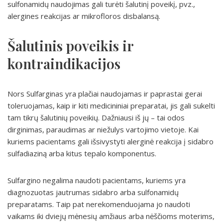
sulfonamidų naudojimas gali turėti šalutinį poveikį, pvz.,
alergines reakcijas ar mikrofloros disbalansą.
Šalutinis poveikis ir
kontraindikacijos
Nors Sulfarginas yra plačiai naudojamas ir paprastai gerai
toleruojamas, kaip ir kiti medicininiai preparatai, jis gali sukelti
tam tikrų šalutinių poveikių. Dažniausi iš jų – tai odos
dirginimas, paraudimas ar niežulys vartojimo vietoje. Kai
kuriems pacientams gali išsivystyti alerginė reakcija į sidabro
sulfadiaziną arba kitus tepalo komponentus.
Sulfargino negalima naudoti pacientams, kuriems yra
diagnozuotas jautrumas sidabro arba sulfonamidų
preparatams. Taip pat nerekomenduojama jo naudoti
vaikams iki dviejų mėnesių amžiaus arba nėščioms moterims,