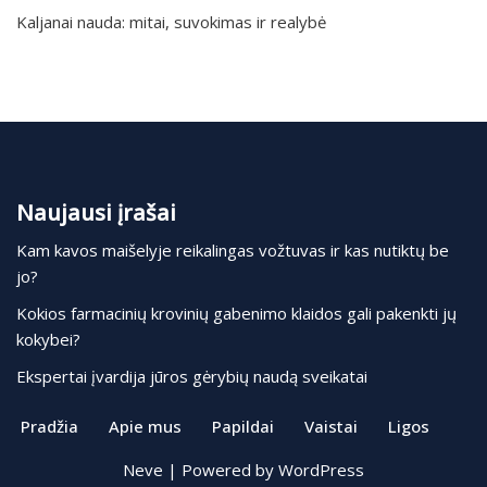
Kaljanai nauda: mitai, suvokimas ir realybė
Naujausi įrašai
Kam kavos maišelyje reikalingas vožtuvas ir kas nutiktų be
jo?
Kokios farmacinių krovinių gabenimo klaidos gali pakenkti jų
kokybei?
Ekspertai įvardija jūros gėrybių naudą sveikatai
Pradžia
Apie mus
Papildai
Vaistai
Ligos
Neve
| Powered by
WordPress