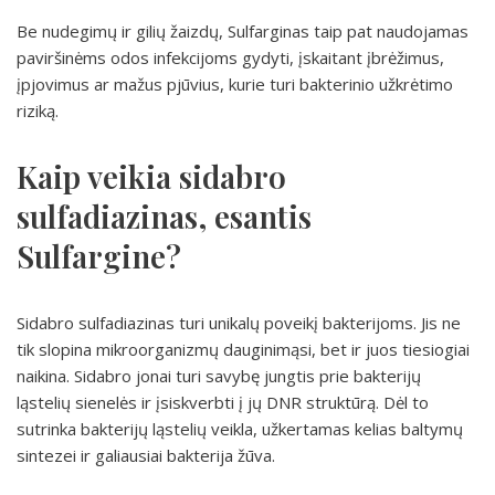
Be nudegimų ir gilių žaizdų, Sulfarginas taip pat naudojamas
paviršinėms odos infekcijoms gydyti, įskaitant įbrėžimus,
įpjovimus ar mažus pjūvius, kurie turi bakterinio užkrėtimo
riziką.
Kaip veikia sidabro
sulfadiazinas, esantis
Sulfargine?
Sidabro sulfadiazinas turi unikalų poveikį bakterijoms. Jis ne
tik slopina mikroorganizmų dauginimąsi, bet ir juos tiesiogiai
naikina. Sidabro jonai turi savybę jungtis prie bakterijų
ląstelių sienelės ir įsiskverbti į jų DNR struktūrą. Dėl to
sutrinka bakterijų ląstelių veikla, užkertamas kelias baltymų
sintezei ir galiausiai bakterija žūva.