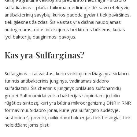
kelią. Pagrindinė veiklioji šio preparato medžiaga – sidabro
sulfadiazinas – plačiai taikoma medicinoje dėl savo efektyvių
antibakterinių savybių, kurios padeda gydant tiek paviršines,
tiek gilesnes žaizdas. Šis vaistas yra dažnai naudojamas
nudegimams, odos infekcijoms bei kitoms būklėms, kurias
lydi bakterijų dauginimosi pavojus.
Kas yra Sulfarginas?
Sulfarginas – tai vaistas, kurio veiklioji medžiaga yra sidabro
turintis antibakterinis junginys, vadinamas sidabro
sulfadiazinu. Šis cheminis junginys priklauso sulfonamidų
grupei. Sulfonamidai veikia bakterijas slopindami jų folio
rūgšties sintezę, kuri yra būtina mikroorganizmų DNR ir RNR
formavimui. Sidabro jonai, kurie yra Sulfargino sudėtyje,
sustiprina šį poveikį, naikindami bakterijas tiek tiesiogiai, tiek
neleidžiant joms plisti.