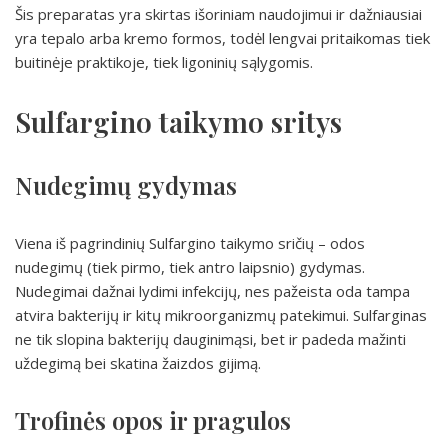
Šis preparatas yra skirtas išoriniam naudojimui ir dažniausiai
yra tepalo arba kremo formos, todėl lengvai pritaikomas tiek
buitinėje praktikoje, tiek ligoninių sąlygomis.
Sulfargino taikymo sritys
Nudegimų gydymas
Viena iš pagrindinių Sulfargino taikymo sričių – odos
nudegimų (tiek pirmo, tiek antro laipsnio) gydymas.
Nudegimai dažnai lydimi infekcijų, nes pažeista oda tampa
atvira bakterijų ir kitų mikroorganizmų patekimui. Sulfarginas
ne tik slopina bakterijų dauginimąsi, bet ir padeda mažinti
uždegimą bei skatina žaizdos gijimą.
Trofinės opos ir pragulos