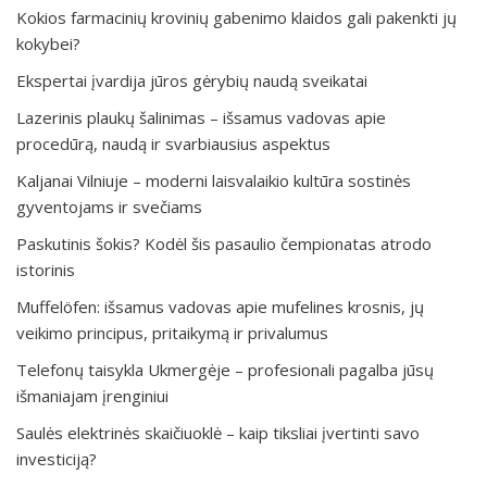
Kokios farmacinių krovinių gabenimo klaidos gali pakenkti jų
kokybei?
Ekspertai įvardija jūros gėrybių naudą sveikatai
Lazerinis plaukų šalinimas – išsamus vadovas apie
procedūrą, naudą ir svarbiausius aspektus
Kaljanai Vilniuje – moderni laisvalaikio kultūra sostinės
gyventojams ir svečiams
Paskutinis šokis? Kodėl šis pasaulio čempionatas atrodo
istorinis
Muffelöfen: išsamus vadovas apie mufelines krosnis, jų
veikimo principus, pritaikymą ir privalumus
Telefonų taisykla Ukmergėje – profesionali pagalba jūsų
išmaniajam įrenginiui
Saulės elektrinės skaičiuoklė – kaip tiksliai įvertinti savo
investiciją?