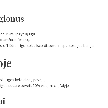
gionus
 ir kraujagyslių ligų.
uno amžiaus žmonių.
 dėl lėtinių ligų, tokių kaip diabeto ir hipertenzijos banga.
oje
slių ligos kelia didelį pavojų.
ligos sudarė beveik 50% visų mirčių šalyje.
ai