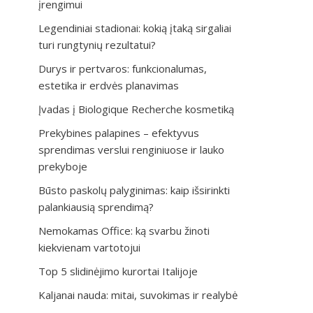
įrengimui
Legendiniai stadionai: kokią įtaką sirgaliai
turi rungtynių rezultatui?
Durys ir pertvaros: funkcionalumas,
estetika ir erdvės planavimas
Įvadas į Biologique Recherche kosmetiką
Prekybines palapines – efektyvus
sprendimas verslui renginiuose ir lauko
prekyboje
Būsto paskolų palyginimas: kaip išsirinkti
palankiausią sprendimą?
Nemokamas Office: ką svarbu žinoti
kiekvienam vartotojui
Top 5 slidinėjimo kurortai Italijoje
Kaljanai nauda: mitai, suvokimas ir realybė