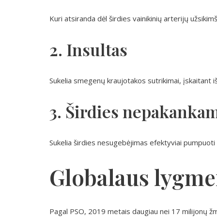
Kuri atsiranda dėl širdies vainikinių arterijų užsiki
2. Insultas
Sukelia smegenų kraujotakos sutrikimai, įskaitant i
3. Širdies nepakank
Sukelia širdies nesugebėjimas efektyviai pumpuoti 
Globalaus lygmen
Pagal PSO, 2019 metais daugiau nei 17 milijonų žmo