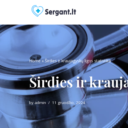
Skip
to
content
Home
»
Širdies ir kraujagyslių ligos statistika
Širdies ir krauj
by
admin
11 gruodžio, 2024