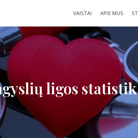
VAISTAI
APIE MUS
ST
agyslių ligos statisti