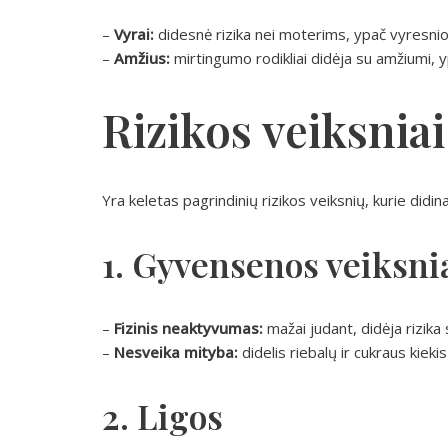
–
Vyrai:
didesnė rizika nei moterims, ypač vyresni
–
Amžius:
mirtingumo rodikliai didėja su amžiumi, 
Rizikos veiksniai
Yra keletas pagrindinių rizikos veiksnių, kurie didina
1. Gyvensenos veiksni
–
Fizinis neaktyvumas:
mažai judant, didėja rizika 
–
Nesveika mityba:
didelis riebalų ir cukraus kiekis
2. Ligos