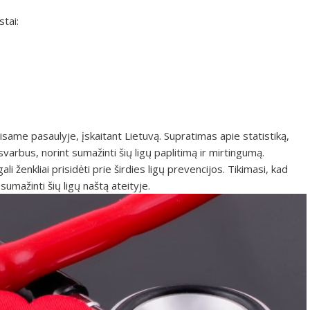
tai:
 visame pasaulyje, įskaitant Lietuvą. Supratimas apie statistiką,
svarbus, norint sumažinti šių ligų paplitimą ir mirtingumą.
 ženkliai prisidėti prie širdies ligų prevencijos. Tikimasi, kad
umažinti šių ligų naštą ateityje.