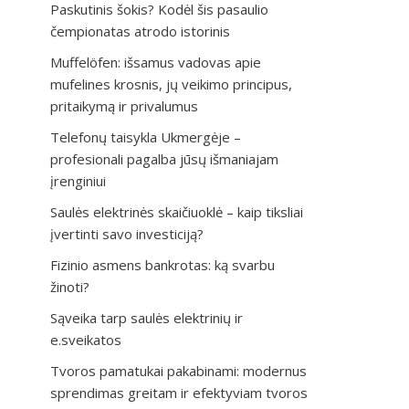
Paskutinis šokis? Kodėl šis pasaulio
čempionatas atrodo istorinis
Muffelöfen: išsamus vadovas apie
mufelines krosnis, jų veikimo principus,
pritaikymą ir privalumus
Telefonų taisykla Ukmergėje –
profesionali pagalba jūsų išmaniajam
įrenginiui
Saulės elektrinės skaičiuoklė – kaip tiksliai
įvertinti savo investiciją?
Fizinio asmens bankrotas: ką svarbu
žinoti?
Sąveika tarp saulės elektrinių ir
e.sveikatos
Tvoros pamatukai pakabinami: modernus
sprendimas greitam ir efektyviam tvoros