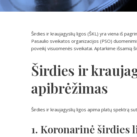
Širdies ir kraujagyslių ligos (ŠKL) yra viena iš pagr
Pasaulio sveikatos organizacijos (PSO) duomenimis, 
poveikį visuomenės sveikatai. Aptarkime išsamią šių 
Širdies ir krauja
apibrėžimas
Širdies ir kraujagyslių ligos apima platų spektrą sutr
1. Koronarinė širdies l