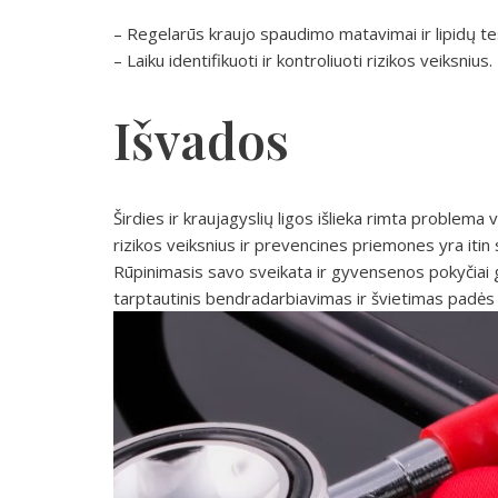
– Regelarūs kraujo spaudimo matavimai ir lipidų tes
– Laiku identifikuoti ir kontroliuoti rizikos veiksnius.
Išvados
Širdies ir kraujagyslių ligos išlieka rimta problema
rizikos veiksnius ir prevencines priemones yra itin 
Rūpinimasis savo sveikata ir gyvensenos pokyčiai gali
tarptautinis bendradarbiavimas ir švietimas padės s