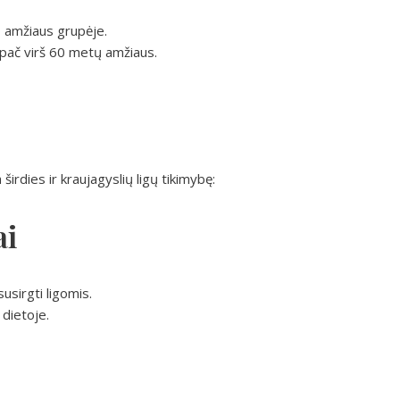
o amžiaus grupėje.
ypač virš 60 metų amžiaus.
 širdies ir kraujagyslių ligų tikimybę:
ai
susirgti ligomis.
 dietoje.