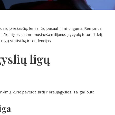
indinių priežasčių, lemiančių pasaulinį mirtingumą. Remiantis
šios ligos kasmet nusineša milijonus gyvybių ir turi didelį
ligų statistiką ir tendencijas.
gyslių ligų
ikimų, kurie paveikia širdį ir kraujagysles. Tai gali būti:
iga