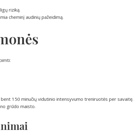
igų riziką.
mia cheminį audinių pažeidimą.
emonės
pimti:
nt 150 minučių vidutinio intensyvumo treniruotės per savaitę.
ilno grūdo maisto.
inimai