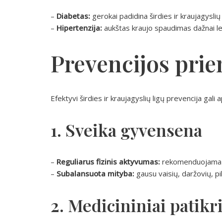
–
Diabetas:
gerokai padidina širdies ir kraujagyslių l
–
Hipertenzija:
aukštas kraujo spaudimas dažnai le
Prevencijos pri
Efektyvi širdies ir kraujagyslių ligų prevencija gali a
1. Sveika gyvensena
–
Reguliarus fizinis aktyvumas:
rekomenduojama be
–
Subalansuota mityba:
gausu vaisių, daržovių, p
2. Medicininiai patikr