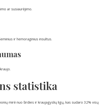
mšimo ar susiaurėjimo.
šeminius ir hemoraginius insultus.
amumas
kraujo.
s statistika
nių mirė nuo širdies ir kraujagyslių ligų, kas sudaro 32% visų