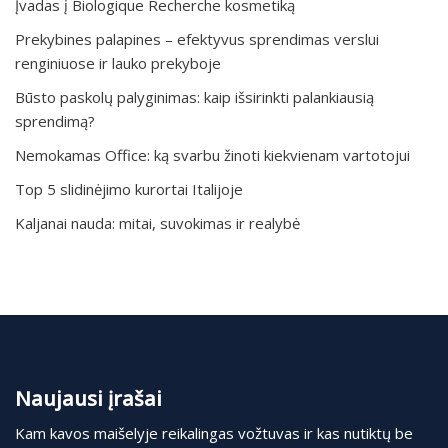
Įvadas į Biologique Recherche kosmetiką
Prekybines palapines – efektyvus sprendimas verslui
renginiuose ir lauko prekyboje
Būsto paskolų palyginimas: kaip išsirinkti palankiausią
sprendimą?
Nemokamas Office: ką svarbu žinoti kiekvienam vartotojui
Top 5 slidinėjimo kurortai Italijoje
Kaljanai nauda: mitai, suvokimas ir realybė
Naujausi įrašai
Kam kavos maišelyje reikalingas vožtuvas ir kas nutiktų be