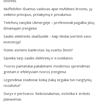
istorinis
Muffelöfen: išsamus vadovas apie mufelines krosnis, jų
veikimo principus, pritaikymą ir privalumus
Telefonų taisykla Ukmergėje – profesionali pagalba jūsų
išmaniajam įrenginiui
Saulės elektrinės skaičiuoklė – kaip tiksliai įvertinti savo
investiciją?
Fizinio asmens bankrotas: ką svarbu žinoti?
Sąveika tarp saulės elektrinių ir e.sveikatos
Tvoros pamatukai pakabinami: modernus sprendimas
greitam ir efektyviam tvoros įrengimui
Legendiniai stadionai: kokią įtaką sirgaliai turi rungtynių
rezultatui?
Durys ir pertvaros: funkcionalumas, estetika ir erdvės
planavimas