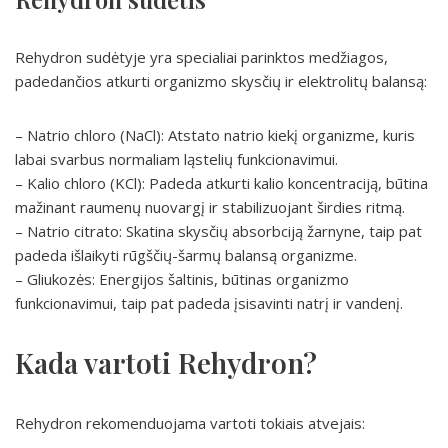
Rehydron sudėtyje yra specialiai parinktos medžiagos,
padedančios atkurti organizmo skysčių ir elektrolitų balansą:
– Natrio chloro (NaCl): Atstato natrio kiekį organizme, kuris
labai svarbus normaliam ląstelių funkcionavimui.
– Kalio chloro (KCl): Padeda atkurti kalio koncentraciją, būtina
mažinant raumenų nuovargį ir stabilizuojant širdies ritmą.
– Natrio citrato: Skatina skysčių absorbciją žarnyne, taip pat
padeda išlaikyti rūgščių-šarmų balansą organizme.
– Gliukozės: Energijos šaltinis, būtinas organizmo
funkcionavimui, taip pat padeda įsisavinti natrį ir vandenį.
Kada vartoti Rehydron?
Rehydron rekomenduojama vartoti tokiais atvejais: