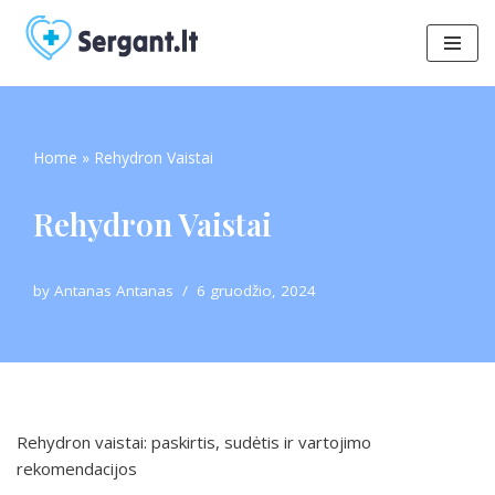
Skip
to
content
Home
»
Rehydron Vaistai
Rehydron Vaistai
by
Antanas Antanas
6 gruodžio, 2024
Rehydron vaistai: paskirtis, sudėtis ir vartojimo
rekomendacijos