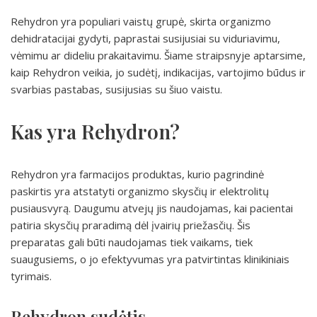
Rehydron yra populiari vaistų grupė, skirta organizmo
dehidratacijai gydyti, paprastai susijusiai su viduriavimu,
vėmimu ar dideliu prakaitavimu. Šiame straipsnyje aptarsime,
kaip Rehydron veikia, jo sudėtį, indikacijas, vartojimo būdus ir
svarbias pastabas, susijusias su šiuo vaistu.
Kas yra Rehydron?
Rehydron yra farmacijos produktas, kurio pagrindinė
paskirtis yra atstatyti organizmo skysčių ir elektrolitų
pusiausvyrą. Daugumu atvejų jis naudojamas, kai pacientai
patiria skysčių praradimą dėl įvairių priežasčių. Šis
preparatas gali būti naudojamas tiek vaikams, tiek
suaugusiems, o jo efektyvumas yra patvirtintas klinikiniais
tyrimais.
Rehydron sudėtis