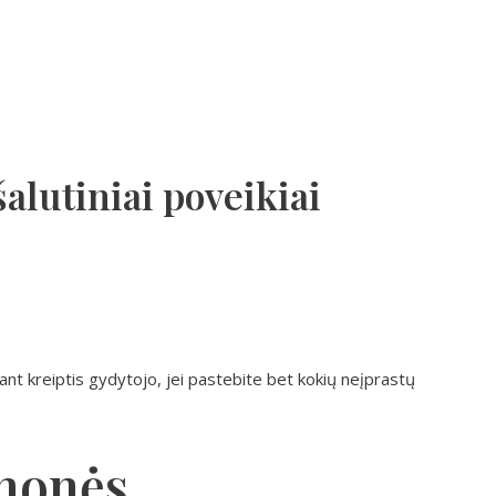
šalutiniai poveikiai
nt kreiptis gydytojo, jei pastebite bet kokių neįprastų
monės