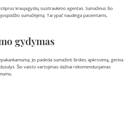
ra stiprus kraujagyslių susitraukimo agentas. Sumažinus šio
raujospūdžio sumažėjimą. Tai ypač naudinga pacientams,
umo gydymas
nepakankamumą. Jis padeda sumažinti širdies apkrovimą, gerina
p dusulys. Šio vaisto vartojimas dažnai rekomenduojamas
amumu.