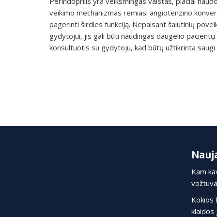
Perindoprilis yra veiksmingas vaistas, plačiai nau
veikimo mechanizmas remiasi angiotenzino konvertuo
pagerinti širdies funkciją. Nepaisant šalutinių poveik
gydytojui, jis gali būti naudingas daugelio pacient
konsultuotis su gydytoju, kad būtų užtikrinta saug
Nauja
Kam kav
vožtuvas
Kokios 
klaidos 