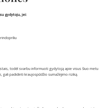
su gydytoju, jei:
rindopriliu
aistais, todėl svarbu informuoti gydytoją apie visus šiuo metu
i, gali padidinti kraujospūdžio sumažėjimo riziką.