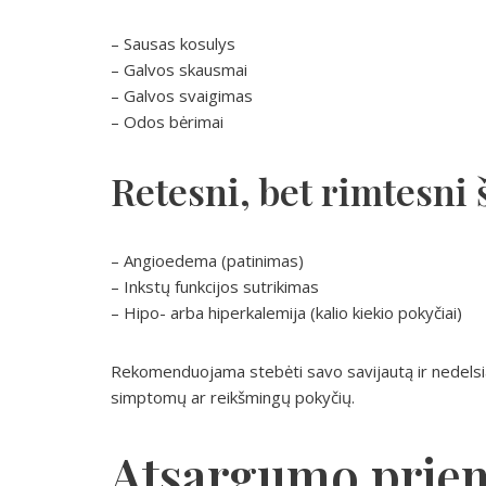
– Sausas kosulys
– Galvos skausmai
– Galvos svaigimas
– Odos bėrimai
Retesni, bet rimtesni 
– Angioedema (patinimas)
– Inkstų funkcijos sutrikimas
– Hipo- arba hiperkalemija (kalio kiekio pokyčiai)
Rekomenduojama stebėti savo savijautą ir nedelsia
simptomų ar reikšmingų pokyčių.
Atsargumo prie