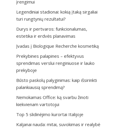
įrengimui
Legendiniai stadionai: kokią įtaką sirgaliai
turi rungtynių rezultatui?
Durys ir pertvaros: funkcionalumas,
estetika ir erdvės planavimas
Įvadas į Biologique Recherche kosmetiką
Prekybines palapines – efektyvus
sprendimas verslui renginiuose ir lauko
prekyboje
Būsto paskolų palyginimas: kaip išsirinkti
palankiausią sprendimą?
Nemokamas Office: ką svarbu žinoti
kiekvienam vartotojui
Top 5 slidinėjimo kurortai Italijoje
Kaljanai nauda: mitai, suvokimas ir realybė