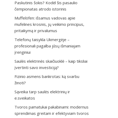
Paskutinis šokis? Kodėl šis pasaulio
čempionatas atrodo istorinis
Muffelöfen: išsamus vadovas apie
mufelines krosnis, jų veikimo principus,
pritaikymą ir privalumus
Telefonų taisykla Ukmergėje –
profesionali pagalba jūsų išmaniajam
įrenginiui
Saulės elektrinės skaičiuoklė – kaip tiksliai
įvertinti savo investiciją?
Fizinio asmens bankrotas: ką svarbu
žinoti?
Sąveika tarp saulės elektrinių ir
e.sveikatos
Tvoros pamatukai pakabinami: modernus
sprendimas greitam ir efektyviam tvoros