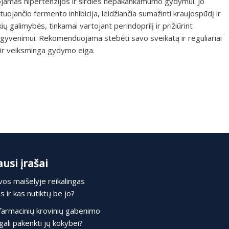
dojamas hipertenzijos ir širdies nepakankamumo gydymui. Jo
jančio fermento inhibicija, leidžiančia sumažinti kraujospūdį ir
ių galimybės, tinkamai vartojant perindoprilį ir prižiūrint
ų gyvenimui. Rekomenduojama stebėti savo sveikatą ir reguliariai
i ir veiksminga gydymo eiga.
usi įrašai
os maišelyje reikalingas
 ir kas nutiktų be jo?
farmacinių krovinių gabenimo
gali pakenkti jų kokybei?