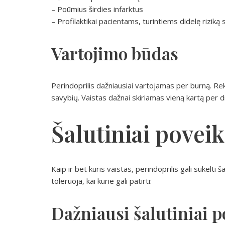
– Poūmius širdies infarktus
– Profilaktikai pacientams, turintiems didelę riziką s
Vartojimo būdas
Perindoprilis dažniausiai vartojamas per burną. Re
savybių. Vaistas dažnai skiriamas vieną kartą per d
Šalutiniai poveik
Kaip ir bet kuris vaistas, perindoprilis gali sukelti
toleruoja, kai kurie gali patirti:
Dažniausi šalutiniai p