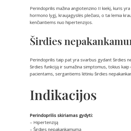
Perindoprilis mažina angiotenzino II kiekį, kuris y
hormono lygį, kraujagyslės plečiasi, o tai lemia k
kenčiantiems nuo hipertenzijos.
Širdies nepakankam
Perindoprilis taip pat yra svarbus gydant širdies 
širdies funkciją ir sumažina simptomus, tokius kai
pacientams, sergantiems lėtiniu širdies nepakank
Indikacijos
Perindoprilis skiriamas gydyti:
– Hipertenziją
– Širdies nepakankamumą