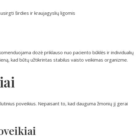
usirgti širdies ir kraujagyslių ligomis
komenduojama dozė priklauso nuo paciento būklės ir individualių
ieną, kad būtų užtikrintas stabilus vaisto veikimas organizme.
iai
 šalutinius poveikius. Nepaisant to, kad dauguma žmonių jį gerai
oveikiai