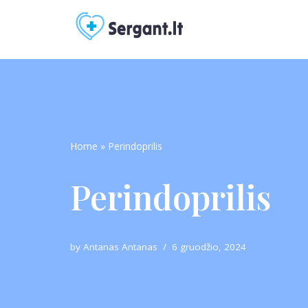
Skip
to
content
Home
»
Perindoprilis
Perindoprilis
by
Antanas Antanas
6 gruodžio, 2024