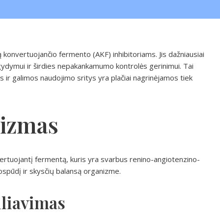
ą konvertuojančio fermento (AKF) inhibitoriams. Jis dažniausiai
ydymui ir širdies nepakankamumo kontrolės gerinimui. Tai
r galimos naudojimo sritys yra plačiai nagrinėjamos tiek
izmas
ertuojantį fermentą, kuris yra svarbus renino-angiotenzino-
ospūdį ir skysčių balansą organizme.
liavimas