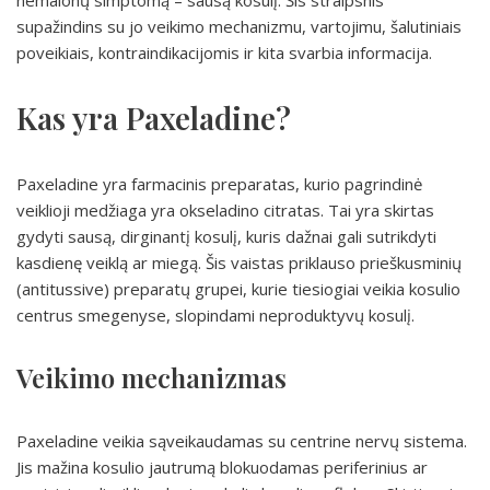
nemalonų simptomą – sausą kosulį. Šis straipsnis
supažindins su jo veikimo mechanizmu, vartojimu, šalutiniais
poveikiais, kontraindikacijomis ir kita svarbia informacija.
Kas yra Paxeladine?
Paxeladine yra farmacinis preparatas, kurio pagrindinė
veiklioji medžiaga yra okseladino citratas. Tai yra skirtas
gydyti sausą, dirginantį kosulį, kuris dažnai gali sutrikdyti
kasdienę veiklą ar miegą. Šis vaistas priklauso prieškusminių
(antitussive) preparatų grupei, kurie tiesiogiai veikia kosulio
centrus smegenyse, slopindami neproduktyvų kosulį.
Veikimo mechanizmas
Paxeladine veikia sąveikaudamas su centrine nervų sistema.
Jis mažina kosulio jautrumą blokuodamas periferinius ar