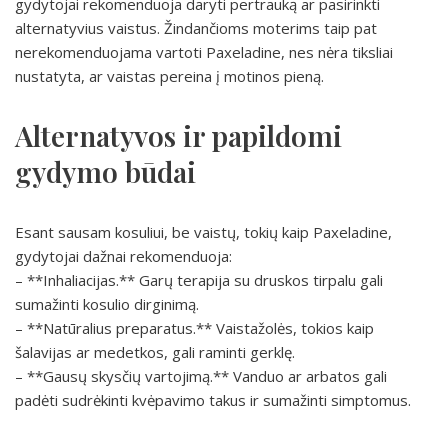
gydytojai rekomenduoja daryti pertrauką ar pasirinkti
alternatyvius vaistus. Žindančioms moterims taip pat
nerekomenduojama vartoti Paxeladine, nes nėra tiksliai
nustatyta, ar vaistas pereina į motinos pieną.
Alternatyvos ir papildomi
gydymo būdai
Esant sausam kosuliui, be vaistų, tokių kaip Paxeladine,
gydytojai dažnai rekomenduoja:
– **Inhaliacijas.** Garų terapija su druskos tirpalu gali
sumažinti kosulio dirginimą.
– **Natūralius preparatus.** Vaistažolės, tokios kaip
šalavijas ar medetkos, gali raminti gerklę.
– **Gausų skysčių vartojimą.** Vanduo ar arbatos gali
padėti sudrėkinti kvėpavimo takus ir sumažinti simptomus.