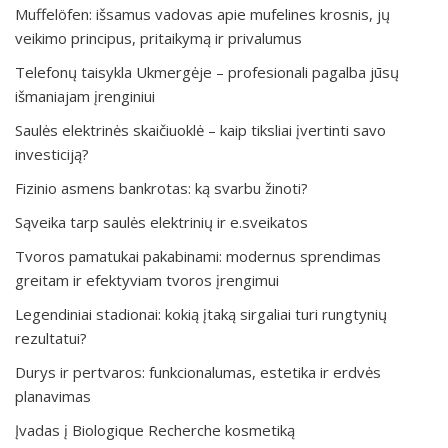
Muffelöfen: išsamus vadovas apie mufelines krosnis, jų
veikimo principus, pritaikymą ir privalumus
Telefonų taisykla Ukmergėje – profesionali pagalba jūsų
išmaniajam įrenginiui
Saulės elektrinės skaičiuoklė – kaip tiksliai įvertinti savo
investiciją?
Fizinio asmens bankrotas: ką svarbu žinoti?
Sąveika tarp saulės elektrinių ir e.sveikatos
Tvoros pamatukai pakabinami: modernus sprendimas
greitam ir efektyviam tvoros įrengimui
Legendiniai stadionai: kokią įtaką sirgaliai turi rungtynių
rezultatui?
Durys ir pertvaros: funkcionalumas, estetika ir erdvės
planavimas
Įvadas į Biologique Recherche kosmetiką