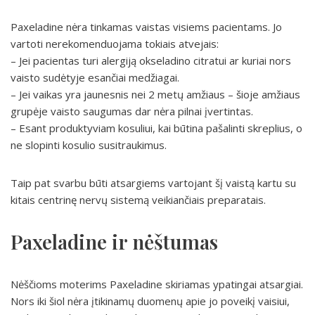
Paxeladine nėra tinkamas vaistas visiems pacientams. Jo
vartoti nerekomenduojama tokiais atvejais:
– Jei pacientas turi alergiją okseladino citratui ar kuriai nors
vaisto sudėtyje esančiai medžiagai.
– Jei vaikas yra jaunesnis nei 2 metų amžiaus – šioje amžiaus
grupėje vaisto saugumas dar nėra pilnai įvertintas.
– Esant produktyviam kosuliui, kai būtina pašalinti skreplius, o
ne slopinti kosulio susitraukimus.
Taip pat svarbu būti atsargiems vartojant šį vaistą kartu su
kitais centrinę nervų sistemą veikiančiais preparatais.
Paxeladine ir nėštumas
Nėščioms moterims Paxeladine skiriamas ypatingai atsargiai.
Nors iki šiol nėra įtikinamų duomenų apie jo poveikį vaisiui,