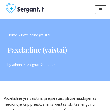
Skip
to
content
Home
»
Paxeladine (vaistai)
Paxeladine (vaistai)
by
admin
23 gruodžio, 2024
Paxeladine yra vaistinis preparatas, plačiai naudojamas
medicinoje kaip prieškosminis vaistas, skirtas lengvinti