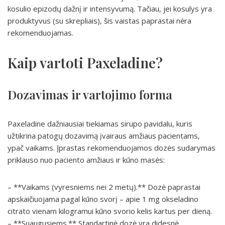
kosulio epizodų dažnį ir intensyvumą. Tačiau, jei kosulys yra
produktyvus (su skrepliais), šis vaistas paprastai nėra
rekomenduojamas.
Kaip vartoti Paxeladine?
Dozavimas ir vartojimo forma
Paxeladine dažniausiai tiekiamas sirupo pavidalu, kuris
užtikrina patogų dozavimą įvairaus amžiaus pacientams,
ypač vaikams. Įprastas rekomenduojamos dozės sudarymas
priklauso nuo paciento amžiaus ir kūno masės:
– **Vaikams (vyresniems nei 2 metų).** Dozė paprastai
apskaičiuojama pagal kūno svorį – apie 1 mg okseladino
citrato vienam kilogramui kūno svorio kelis kartus per dieną.
– **Suaugusiems.** Standartinė dozė yra didesnė,