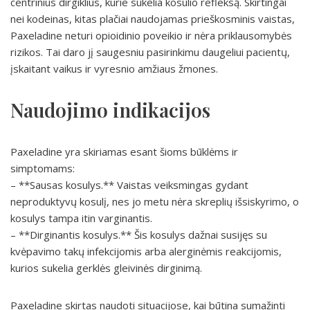
centrinius dirgiklius, kurie sukelia kosulio refleksą. Skirtingai
nei kodeinas, kitas plačiai naudojamas prieškosminis vaistas,
Paxeladine neturi opioidinio poveikio ir nėra priklausomybės
rizikos. Tai daro jį saugesniu pasirinkimu daugeliui pacientų,
įskaitant vaikus ir vyresnio amžiaus žmones.
Naudojimo indikacijos
Paxeladine yra skiriamas esant šioms būklėms ir
simptomams:
– **Sausas kosulys.** Vaistas veiksmingas gydant
neproduktyvų kosulį, nes jo metu nėra skreplių išsiskyrimo, o
kosulys tampa itin varginantis.
– **Dirginantis kosulys.** Šis kosulys dažnai susijęs su
kvėpavimo takų infekcijomis arba alerginėmis reakcijomis,
kurios sukelia gerklės gleivinės dirginimą.
Paxeladine skirtas naudoti situacijose, kai būtina sumažinti