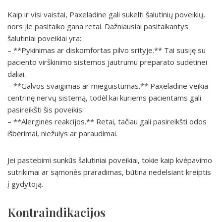
Kaip ir visi vaistai, Paxeladine gali sukelti šalutinių poveikių,
nors jie pasitaiko gana retai. Dažniausiai pasitaikantys
šalutiniai poveikiai yra:
– **Pykinimas ar diskomfortas pilvo srityje.** Tai susiję su
paciento virškinimo sistemos jautrumu preparato sudėtinei
daliai.
– **Galvos svaigimas ar mieguistumas.** Paxeladine veikia
centrinę nervų sistemą, todėl kai kuriems pacientams gali
pasireikšti šis poveikis.
– **Alerginės reakcijos.** Retai, tačiau gali pasireikšti odos
išbėrimai, niežulys ar paraudimai.
Jei pastebimi sunkūs šalutiniai poveikiai, tokie kaip kvėpavimo
sutrikimai ar sąmonės praradimas, būtina nedelsiant kreiptis
į gydytoją.
Kontraindikacijos