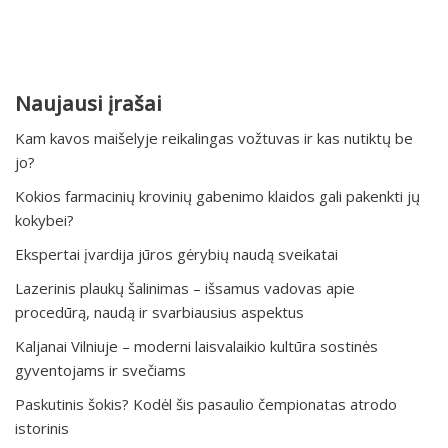
Naujausi įrašai
Kam kavos maišelyje reikalingas vožtuvas ir kas nutiktų be
jo?
Kokios farmacinių krovinių gabenimo klaidos gali pakenkti jų
kokybei?
Ekspertai įvardija jūros gėrybių naudą sveikatai
Lazerinis plaukų šalinimas – išsamus vadovas apie
procedūrą, naudą ir svarbiausius aspektus
Kaljanai Vilniuje – moderni laisvalaikio kultūra sostinės
gyventojams ir svečiams
Paskutinis šokis? Kodėl šis pasaulio čempionatas atrodo
istorinis