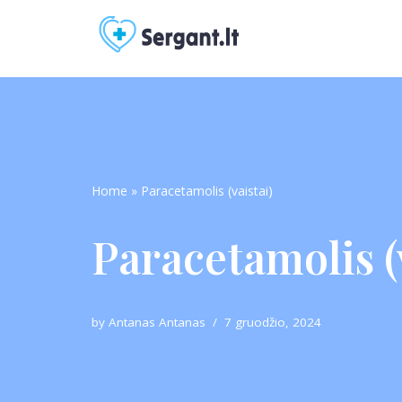
Skip
to
content
Home
»
Paracetamolis (vaistai)
Paracetamolis (
by
Antanas Antanas
7 gruodžio, 2024