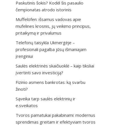
Paskutinis šokis? Kodėl šis pasaulio
čempionatas atrodo istorinis
Muffelöfen: išsamus vadovas apie
mufelines krosnis, jų veikimo principus,
pritaikymą ir privalumus
Telefonų taisykla Ukmergėje –
profesionali pagalba jūsų išmaniajam
įrenginiui
Saulės elektrinės skaičiuoklė – kaip tiksliai
įvertinti savo investiciją?
Fizinio asmens bankrotas: ką svarbu
žinoti?
Sąveika tarp saulės elektrinių ir
e.sveikatos
Tvoros pamatukai pakabinami: modernus
sprendimas greitam ir efektyviam tvoros