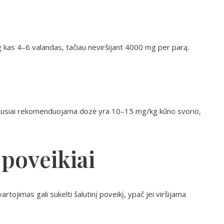
as 4–6 valandas, tačiau neviršijant 4000 mg per parą.
iausiai rekomenduojama dozė yra 10–15 mg/kg kūno svorio,
 poveikiai
tojimas gali sukelti šalutinį poveikį, ypač jei viršijama