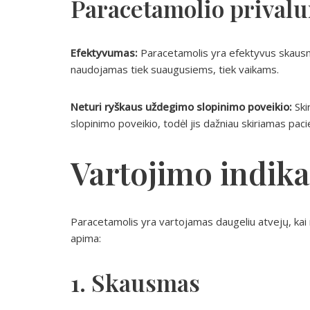
Paracetamolio prival
Efektyvumas:
Paracetamolis yra efektyvus skausmo 
naudojamas tiek suaugusiems, tiek vaikams.
Neturi ryškaus uždegimo slopinimo poveikio:
Ski
slopinimo poveikio, todėl jis dažniau skiriamas pa
Vartojimo indika
Paracetamolis yra vartojamas daugeliu atvejų, kai 
apima:
1. Skausmas