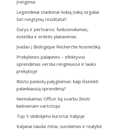
įrengimui
Legendiniai stadionai: kokią įtaką sirgaliai
turi rungtynių rezultatui?
Durys ir pertvaros: funkcionalumas,
estetika ir erdvės planavimas
Įvadas į Biologique Recherche kosmetiką
Prekybines palapines – efektyvus
sprendimas verslui renginiuose ir lauko
prekyboje
Būsto paskolų palyginimas: kaip išsirinkti
palankiausią sprendimą?
Nemokamas Office: ką svarbu žinoti
kiekvienam vartotojui
Top 5 slidinėjimo kurortai Italijoje
Kaljanai nauda: mitai, suvokimas ir realybė