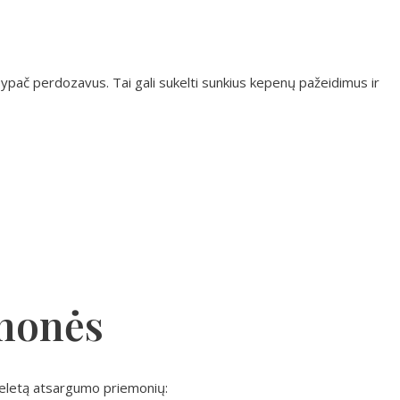
, ypač perdozavus. Tai gali sukelti sunkius kepenų pažeidimus ir
monės
keletą atsargumo priemonių: