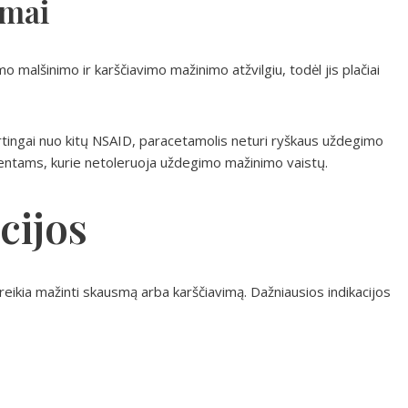
umai
malšinimo ir karščiavimo mažinimo atžvilgiu, todėl jis plačiai
rtingai nuo kitų NSAID, paracetamolis neturi ryškaus uždegimo
cientams, kurie netoleruoja uždegimo mažinimo vaistų.
cijos
reikia mažinti skausmą arba karščiavimą. Dažniausios indikacijos