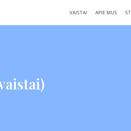
VAISTAI
APIE MUS
ST
vaistai)