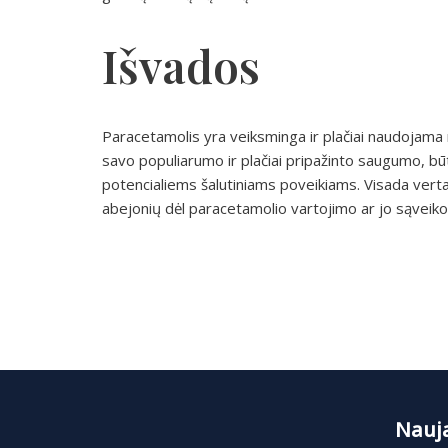
Išvados
Paracetamolis yra veiksminga ir plačiai naudojama
savo populiarumo ir plačiai pripažinto saugumo, būt
potencialiems šalutiniams poveikiams. Visada verta 
abejonių dėl paracetamolio vartojimo ar jo sąveikos 
Nauja