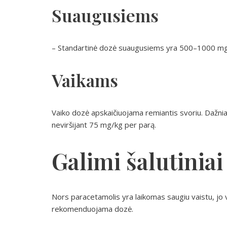
Suaugusiems
– Standartinė dozė suaugusiems yra 500–1000 mg k
Vaikams
Vaiko dozė apskaičiuojama remiantis svoriu. Dažn
neviršijant 75 mg/kg per parą.
Galimi šalutiniai
Nors paracetamolis yra laikomas saugiu vaistu, jo var
rekomenduojama dozė.