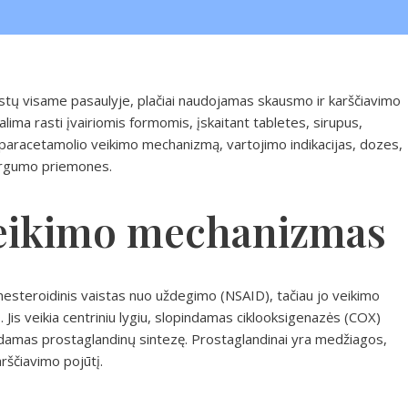
aistų visame pasaulyje, plačiai naudojamas skausmo ir karščiavimo
lima rasti įvairiomis formomis, įskaitant tabletes, sirupus,
 paracetamolio veikimo mechanizmą, vartojimo indikacijas, dozes,
sargumo priemones.
veikimo mechanizmas
esteroidinis vaistas nuo uždegimo (NSAID), tačiau jo veikimo
 Jis veikia centriniu lygiu, slopindamas ciklooksigenazės (COX)
mas prostaglandinų sintezę. Prostaglandinai yra medžiagos,
rščiavimo pojūtį.