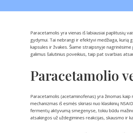
Paracetamolis yra vienas iš labiausiai paplitusių v
gydymui. Tai nebrangi ir efektyvi medžiaga, kurią ga
kapsules ir žvakes. Šiame straipsnyje nagrinėsime
galimus šalutinius poveikius, taip pat svarbias at
Paracetamolio 
Paracetamolis (acetaminofenas) yra žinomas kaip n
mechanizmas iš esmės skiriasi nuo klasikinių NSAID.
fermentų aktyvumą smegenyse, tokiu būdu mažinda
atsakingos už uždegimines reakcijas, skausmo ir ka