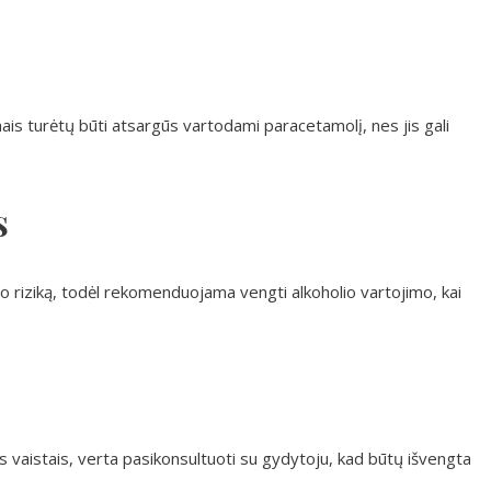
s turėtų būti atsargūs vartodami paracetamolį, nes jis gali
s
mo riziką, todėl rekomenduojama vengti alkoholio vartojimo, kai
s vaistais, verta pasikonsultuoti su gydytoju, kad būtų išvengta