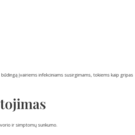
 būdingą įvairiems infekciniams susirgimams, tokiems kaip gripas
rtojimas
svorio ir simptomų sunkumo.