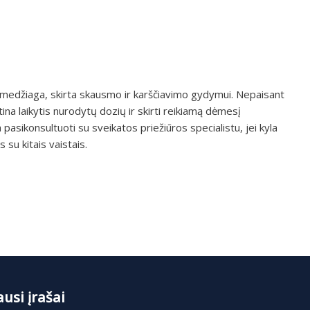
 medžiaga, skirta skausmo ir karščiavimo gydymui. Nepaisant
ina laikytis nurodytų dozių ir skirti reikiamą dėmesį
pasikonsultuoti su sveikatos priežiūros specialistu, jei kyla
su kitais vaistais.
usi įrašai