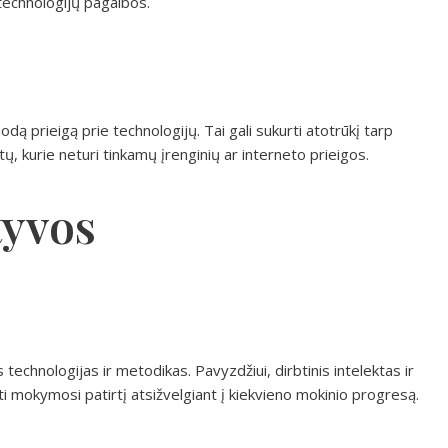
 technologijų pagalbos.
odą prieigą prie technologijų. Tai gali sukurti atotrūkį tarp
tų, kurie neturi tinkamų įrenginių ar interneto prieigos.
tyvos
 technologijas ir metodikas. Pavyzdžiui, dirbtinis intelektas ir
ti mokymosi patirtį atsižvelgiant į kiekvieno mokinio progresą.