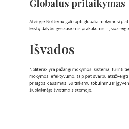
Globalus pritaikymas
Ateityje Noliterax gali tapti globalia mokymosi pla
leistų dalytis geriausiomis praktikomis ir įsipareig
Išvados
Noliterax yra pažangi mokymosi sistema, turinti tie
mokymosi efektyvumo, taip pat svarbu atsižvelgti į 
prieigos klausimais. Su tinkamu tobulinimu ir įgyve
šiuolaikinėje švietimo sistemoje.