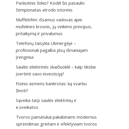
Paskutinis šokis? Kodėl šis pasaulio
čempionatas atrodo istorinis
Muffelöfen: išsamus vadovas apie
mufelines krosnis, jų veikimo principus,
pritaikymą ir privalumus
Telefonų taisykla Ukmergėje –
profesionali pagalba jūsų išmaniajam
įrenginiui
Saulės elektrinės skaičiuoklė – kaip tiksliai
įvertinti savo investiciją?
Fizinio asmens bankrotas: ką svarbu
žinoti?
Sąveika tarp saulės elektrinių ir
e.sveikatos
Tvoros pamatukai pakabinami: modernus
sprendimas greitam ir efektyviam tvoros