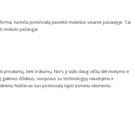
tforma, turinčia potencialą pasiekti mokinius visame pasaulyje. Tai
oti mokslo pažangai.
k privalumų, tiek trūkumų. Nors ji siūlo daug vilčių dėl mokymo ir
galimus iššūkius, susijusius su technologijų naudojimu ir
ndinimu Noliterax turi potencialą tapti esminiu elementu