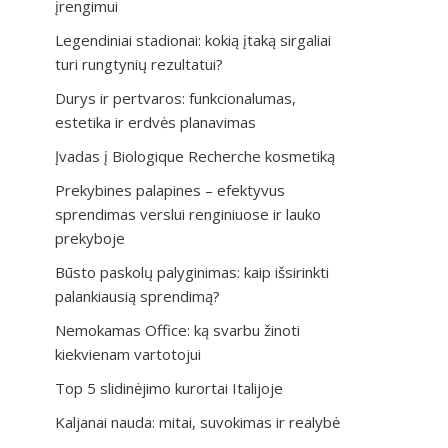
įrengimui
Legendiniai stadionai: kokią įtaką sirgaliai
turi rungtynių rezultatui?
Durys ir pertvaros: funkcionalumas,
estetika ir erdvės planavimas
Įvadas į Biologique Recherche kosmetiką
Prekybines palapines – efektyvus
sprendimas verslui renginiuose ir lauko
prekyboje
Būsto paskolų palyginimas: kaip išsirinkti
palankiausią sprendimą?
Nemokamas Office: ką svarbu žinoti
kiekvienam vartotojui
Top 5 slidinėjimo kurortai Italijoje
Kaljanai nauda: mitai, suvokimas ir realybė