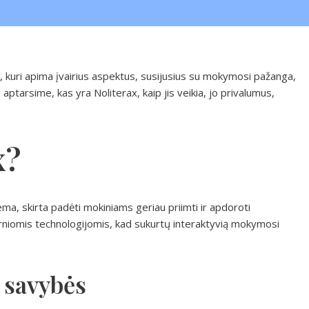
ma, kuri apima įvairius aspektus, susijusius su mokymosi pažanga,
aptarsime, kas yra Noliterax, kaip jis veikia, jo privalumus,
x?
ma, skirta padėti mokiniams geriau priimti ir apdoroti
erniomis technologijomis, kad sukurtų interaktyvią mokymosi
 savybės