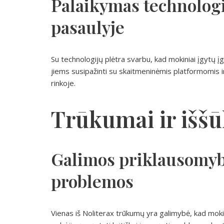
Palaikymas technolog
pasaulyje
Su technologijų plėtra svarbu, kad mokiniai įgytų į
jiems susipažinti su skaitmeninėmis platformomis i
rinkoje.
Trūkumai ir iššū
Galimos priklausomyb
problemos
Vienas iš Noliterax trūkumų yra galimybė, kad mokini