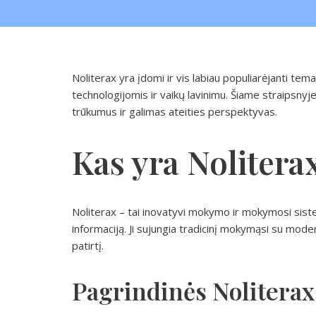
Noliterax yra įdomi ir vis labiau populiarėjanti te
technologijomis ir vaikų lavinimu. Šiame straipsnyje 
trūkumus ir galimas ateities perspektyvas.
Kas yra Nolitera
Noliterax – tai inovatyvi mokymo ir mokymosi siste
informaciją. Ji sujungia tradicinį mokymąsi su mod
patirtį.
Pagrindinės Noliterax