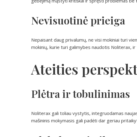
gebėjimą mąstyti kritiškai ir spręsti problemas be
Nevisuotinė prieiga
Nepaisant daug privalumų, ne visi mokiniai turi vien
mokinių, kurie turi galimybes naudotis Noliterax, ir 
Ateities perspek
Plėtra ir tobulinimas
Noliterax gali toliau vystytis, integruodamas naujas
mašininis mokymasis gali padėti dar geriau pritaiky