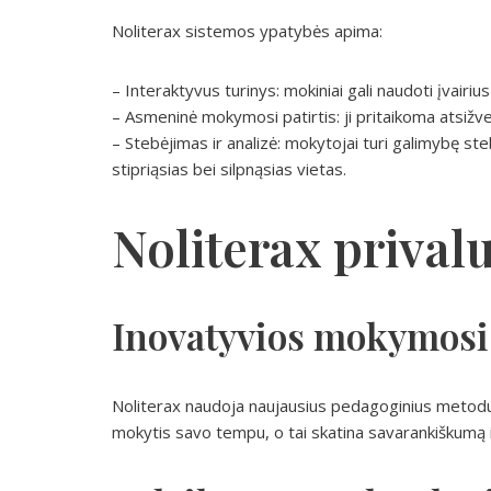
Noliterax sistemos ypatybės apima:
– Interaktyvus turinys: mokiniai gali naudoti įvairi
– Asmeninė mokymosi patirtis: ji pritaikoma atsižve
– Stebėjimas ir analizė: mokytojai turi galimybę st
stipriąsias bei silpnąsias vietas.
Noliterax prival
Inovatyvios mokymosi
Noliterax naudoja naujausius pedagoginius metodus
mokytis savo tempu, o tai skatina savarankiškumą