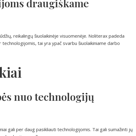
ijoms draugiškame
gūdžių, reikalingų šiuolaikinėje visuomenėje. Noliterax padeda
r technologijomis, tai yra ypač svarbu šiuolaikiniame darbo
kiai
ės nuo technologijų
ai gali per daug pasikliauti technologijomis. Tai gali sumažinti jų