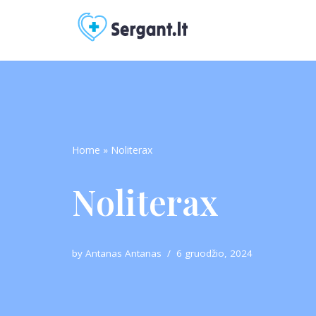
Skip
to
content
Home
»
Noliterax
Noliterax
by
Antanas Antanas
6 gruodžio, 2024