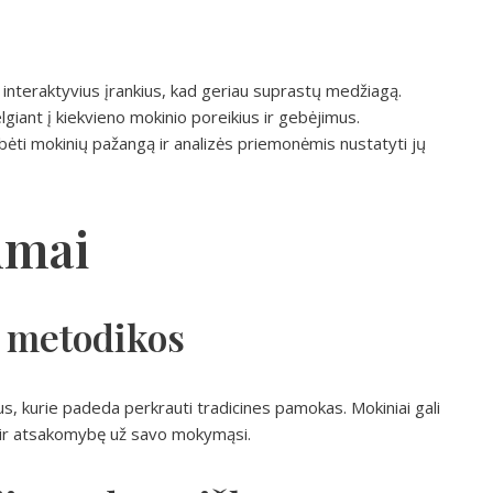
us interaktyvius įrankius, kad geriau suprastų medžiagą.
lgiant į kiekvieno mokinio poreikius ir gebėjimus.
ebėti mokinių pažangą ir analizės priemonėmis nustatyti jų
umai
 metodikos
, kurie padeda perkrauti tradicines pamokas. Mokiniai gali
 ir atsakomybę už savo mokymąsi.