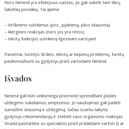
Nors Nimesil yra efektyvus vaistas, jis gali sukelti tam tikrų
šalutinių poveikių. Tai apima:
– Virškinimo sutrikimus (pvz., pykinimą, pilvo skausmą)
– Alergines reakcijas (nors jos yra retos)
– Inkstų funkcijos sutrikimą ilgesniam vartojant
Pacientai, turintys širdies, inkstų ar kepenų problemų, turėtų
pasikonsultuoti su gydytoju prieš vartodami Nimesil.
Išvados
Nimesil gali būti veiksminga priemonė sprendžiant pūslės
uždegimo sukeliamus simptomus. Jo naudojimas gali padėti
sumažinti skausmą ir uždegimą, tačiau svarbu laikytis
gydytojo rekomendacijų ir stebėti savo organizmo reakcijas.
Visada pasitarkite su specialistu prieš pradėdami vartoti šį ar