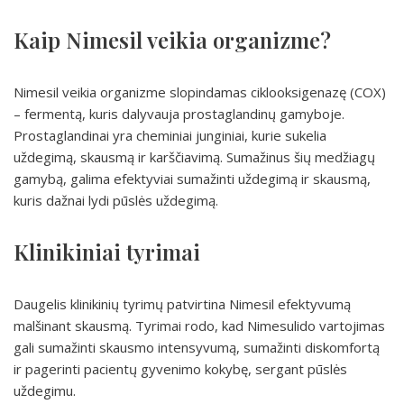
Kaip Nimesil veikia organizme?
Nimesil veikia organizme slopindamas ciklooksigenazę (COX)
– fermentą, kuris dalyvauja prostaglandinų gamyboje.
Prostaglandinai yra cheminiai junginiai, kurie sukelia
uždegimą, skausmą ir karščiavimą. Sumažinus šių medžiagų
gamybą, galima efektyviai sumažinti uždegimą ir skausmą,
kuris dažnai lydi pūslės uždegimą.
Klinikiniai tyrimai
Daugelis klinikinių tyrimų patvirtina Nimesil efektyvumą
malšinant skausmą. Tyrimai rodo, kad Nimesulido vartojimas
gali sumažinti skausmo intensyvumą, sumažinti diskomfortą
ir pagerinti pacientų gyvenimo kokybę, sergant pūslės
uždegimu.