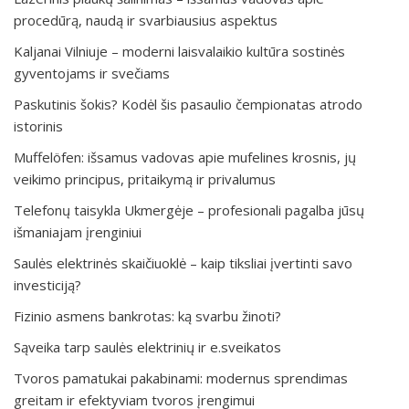
procedūrą, naudą ir svarbiausius aspektus
Kaljanai Vilniuje – moderni laisvalaikio kultūra sostinės
gyventojams ir svečiams
Paskutinis šokis? Kodėl šis pasaulio čempionatas atrodo
istorinis
Muffelöfen: išsamus vadovas apie mufelines krosnis, jų
veikimo principus, pritaikymą ir privalumus
Telefonų taisykla Ukmergėje – profesionali pagalba jūsų
išmaniajam įrenginiui
Saulės elektrinės skaičiuoklė – kaip tiksliai įvertinti savo
investiciją?
Fizinio asmens bankrotas: ką svarbu žinoti?
Sąveika tarp saulės elektrinių ir e.sveikatos
Tvoros pamatukai pakabinami: modernus sprendimas
greitam ir efektyviam tvoros įrengimui