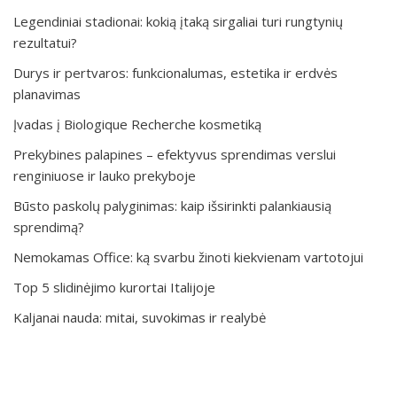
Legendiniai stadionai: kokią įtaką sirgaliai turi rungtynių
rezultatui?
Durys ir pertvaros: funkcionalumas, estetika ir erdvės
planavimas
Įvadas į Biologique Recherche kosmetiką
Prekybines palapines – efektyvus sprendimas verslui
renginiuose ir lauko prekyboje
Būsto paskolų palyginimas: kaip išsirinkti palankiausią
sprendimą?
Nemokamas Office: ką svarbu žinoti kiekvienam vartotojui
Top 5 slidinėjimo kurortai Italijoje
Kaljanai nauda: mitai, suvokimas ir realybė