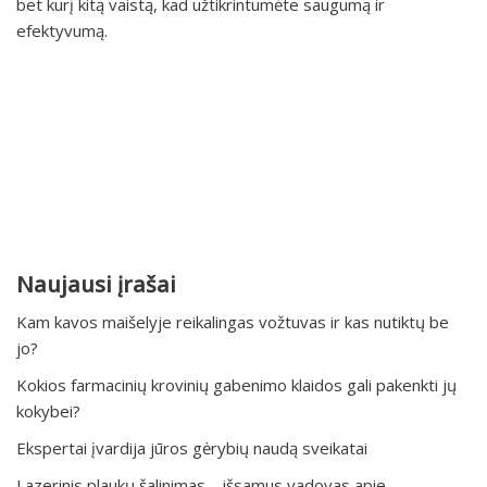
bet kurį kitą vaistą, kad užtikrintumėte saugumą ir
efektyvumą.
Naujausi įrašai
Kam kavos maišelyje reikalingas vožtuvas ir kas nutiktų be
jo?
Kokios farmacinių krovinių gabenimo klaidos gali pakenkti jų
kokybei?
Ekspertai įvardija jūros gėrybių naudą sveikatai
Lazerinis plaukų šalinimas – išsamus vadovas apie