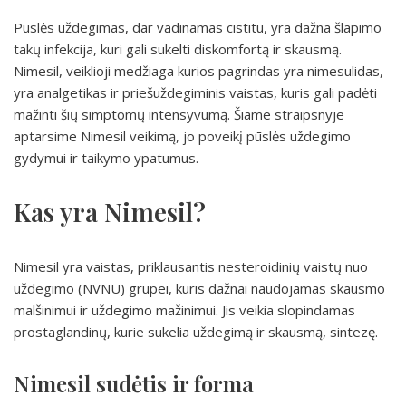
Pūslės uždegimas, dar vadinamas cistitu, yra dažna šlapimo
takų infekcija, kuri gali sukelti diskomfortą ir skausmą.
Nimesil, veiklioji medžiaga kurios pagrindas yra nimesulidas,
yra analgetikas ir priešuždegiminis vaistas, kuris gali padėti
mažinti šių simptomų intensyvumą. Šiame straipsnyje
aptarsime Nimesil veikimą, jo poveikį pūslės uždegimo
gydymui ir taikymo ypatumus.
Kas yra Nimesil?
Nimesil yra vaistas, priklausantis nesteroidinių vaistų nuo
uždegimo (NVNU) grupei, kuris dažnai naudojamas skausmo
malšinimui ir uždegimo mažinimui. Jis veikia slopindamas
prostaglandinų, kurie sukelia uždegimą ir skausmą, sintezę.
Nimesil sudėtis ir forma