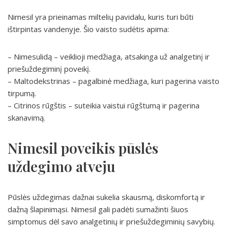
Nimesil yra prieinamas miltelių pavidalu, kuris turi būti
ištirpintas vandenyje. Šio vaisto sudėtis apima:
– Nimesulidą – veiklioji medžiaga, atsakinga už analgetinį ir
priešuždegiminį poveikį.
– Maltodekstrinas – pagalbinė medžiaga, kuri pagerina vaisto
tirpumą.
– Citrinos rūgštis – suteikia vaistui rūgštumą ir pagerina
skanavimą.
Nimesil poveikis pūslės
uždegimo atveju
Pūslės uždegimas dažnai sukelia skausmą, diskomfortą ir
dažną šlapinimąsi. Nimesil gali padėti sumažinti šiuos
simptomus dėl savo analgetinių ir priešuždegiminių savybių.