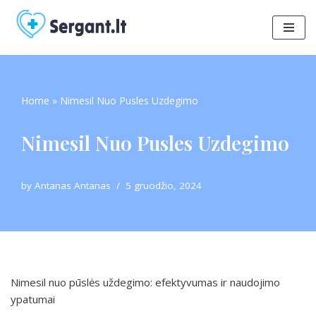
Skip
to
content
Home
»
Nimesil Nuo Pusles Uzdegimo
Nimesil Nuo Pusles Uzdegimo
by
Antanas Antanas
5 gruodžio, 2024
Nimesil nuo pūslės uždegimo: efektyvumas ir naudojimo
ypatumai