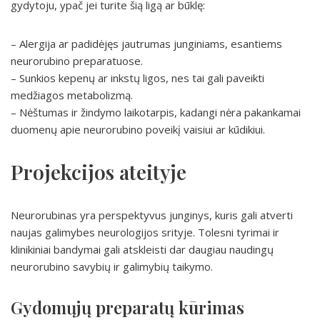
gydytoju, ypač jei turite šią ligą ar būklę:
– Alergija ar padidėjęs jautrumas junginiams, esantiems
neurorubino preparatuose.
– Sunkios kepenų ar inkstų ligos, nes tai gali paveikti
medžiagos metabolizmą.
– Nėštumas ir žindymo laikotarpis, kadangi nėra pakankamai
duomenų apie neurorubino poveikį vaisiui ar kūdikiui.
Projekcijos ateityje
Neurorubinas yra perspektyvus junginys, kuris gali atverti
naujas galimybes neurologijos srityje. Tolesni tyrimai ir
klinikiniai bandymai gali atskleisti dar daugiau naudingų
neurorubino savybių ir galimybių taikymo.
Gydomųjų preparatų kūrimas