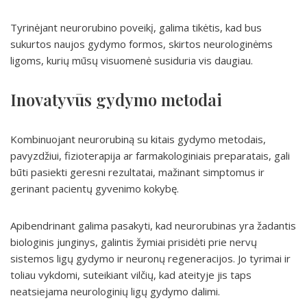
Tyrinėjant neurorubino poveikį, galima tikėtis, kad bus
sukurtos naujos gydymo formos, skirtos neurologinėms
ligoms, kurių mūsų visuomenė susiduria vis daugiau.
Inovatyvūs gydymo metodai
Kombinuojant neurorubiną su kitais gydymo metodais,
pavyzdžiui, fizioterapija ar farmakologiniais preparatais, gali
būti pasiekti geresni rezultatai, mažinant simptomus ir
gerinant pacientų gyvenimo kokybę.
Apibendrinant galima pasakyti, kad neurorubinas yra žadantis
biologinis junginys, galintis žymiai prisidėti prie nervų
sistemos ligų gydymo ir neuronų regeneracijos. Jo tyrimai ir
toliau vykdomi, suteikiant vilčių, kad ateityje jis taps
neatsiejama neurologinių ligų gydymo dalimi.