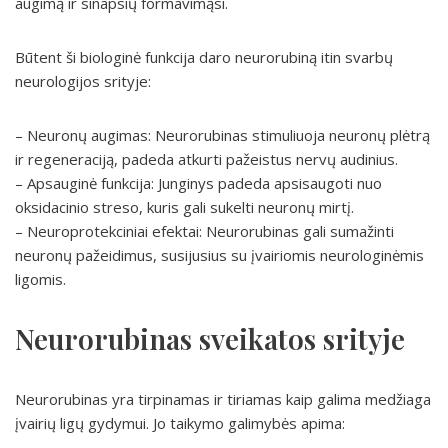
augimą ir sinapsių formavimąsi.
Būtent ši biologinė funkcija daro neurorubiną itin svarbų
neurologijos srityje:
– Neuronų augimas: Neurorubinas stimuliuoja neuronų plėtrą
ir regeneraciją, padeda atkurti pažeistus nervų audinius.
– Apsauginė funkcija: Junginys padeda apsisaugoti nuo
oksidacinio streso, kuris gali sukelti neuronų mirtį.
– Neuroprotekciniai efektai: Neurorubinas gali sumažinti
neuronų pažeidimus, susijusius su įvairiomis neurologinėmis
ligomis.
Neurorubinas sveikatos srityje
Neurorubinas yra tirpinamas ir tiriamas kaip galima medžiaga
įvairių ligų gydymui. Jo taikymo galimybės apima: