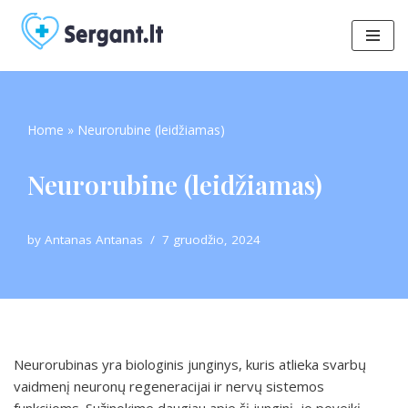
Skip
to
content
Home
»
Neurorubine (leidžiamas)
Neurorubine (leidžiamas)
by
Antanas Antanas
7 gruodžio, 2024
Neurorubinas yra biologinis junginys, kuris atlieka svarbų
vaidmenį neuronų regeneracijai ir nervų sistemos