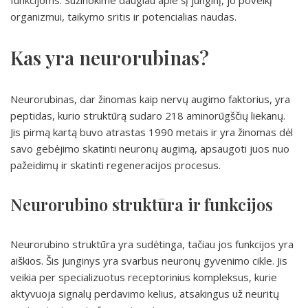
funkcijoms. Sužinokime daugiau apie šį junginį, jo poveikį
organizmui, taikymo sritis ir potencialias naudas.
Kas yra neurorubinas?
Neurorubinas, dar žinomas kaip nervų augimo faktorius, yra
peptidas, kurio struktūrą sudaro 218 aminorūgščių liekanų.
Jis pirmą kartą buvo atrastas 1990 metais ir yra žinomas dėl
savo gebėjimo skatinti neuronų augimą, apsaugoti juos nuo
pažeidimų ir skatinti regeneracijos procesus.
Neurorubino struktūra ir funkcijos
Neurorubino struktūra yra sudėtinga, tačiau jos funkcijos yra
aiškios. Šis junginys yra svarbus neuronų gyvenimo cikle. Jis
veikia per specializuotus receptorinius kompleksus, kurie
aktyvuoja signalų perdavimo kelius, atsakingus už neuritų