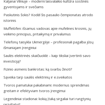
Kaljanai Vilniuje – moderni laisvalaikio kultūra sostinės
gyventojams ir svečiams
Paskutinis šokis? Kodėl šis pasaulio čempionatas atrodo
istorinis
Muffelöfen: išsamus vadovas apie mufelines krosnis, jų
veikimo principus, pritaikymą ir privalumus
Telefonų taisykla Ukmergėje – profesionali pagalba jūsų
išmaniajam įrenginiui
Saulės elektrinės skaičiuoklė – kaip tiksliai įvertinti savo
investiciją?
Fizinio asmens bankrotas: ką svarbu žinoti?
Sąveika tarp saulės elektrinių ir e.sveikatos
Tvoros pamatukai pakabinami: modernus sprendimas
greitam ir efektyviam tvoros įrengimui
Legendiniai stadionai: kokią įtaką sirgaliai turi rungtynių
rezultatui?