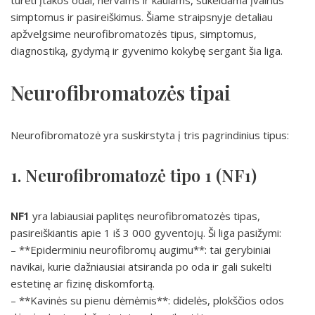
turėti įtakos odai, nervams ir kaulams, sukeldama įvairius
simptomus ir pasireiškimus. Šiame straipsnyje detaliau
apžvelgsime neurofibromatozės tipus, simptomus,
diagnostiką, gydymą ir gyvenimo kokybę sergant šia liga.
Neurofibromatozės tipai
Neurofibromatozė yra suskirstyta į tris pagrindinius tipus:
1. Neurofibromatozė tipo 1 (NF1)
NF1
yra labiausiai paplitęs neurofibromatozės tipas,
pasireiškiantis apie 1 iš 3 000 gyventojų. Ši liga pasižymi:
– **Epiderminiu neurofibromų augimu**: tai gerybiniai
navikai, kurie dažniausiai atsiranda po oda ir gali sukelti
estetinę ar fizinę diskomfortą.
– **Kavinės su pienu dėmėmis**: didelės, plokščios odos