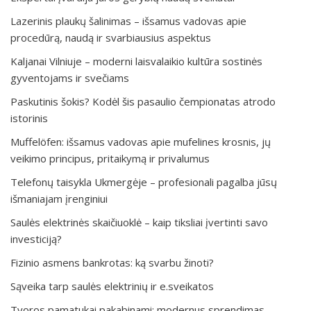
Lazerinis plaukų šalinimas – išsamus vadovas apie
procedūrą, naudą ir svarbiausius aspektus
Kaljanai Vilniuje – moderni laisvalaikio kultūra sostinės
gyventojams ir svečiams
Paskutinis šokis? Kodėl šis pasaulio čempionatas atrodo
istorinis
Muffelöfen: išsamus vadovas apie mufelines krosnis, jų
veikimo principus, pritaikymą ir privalumus
Telefonų taisykla Ukmergėje – profesionali pagalba jūsų
išmaniajam įrenginiui
Saulės elektrinės skaičiuoklė – kaip tiksliai įvertinti savo
investiciją?
Fizinio asmens bankrotas: ką svarbu žinoti?
Sąveika tarp saulės elektrinių ir e.sveikatos
Tvoros pamatukai pakabinami: modernus sprendimas