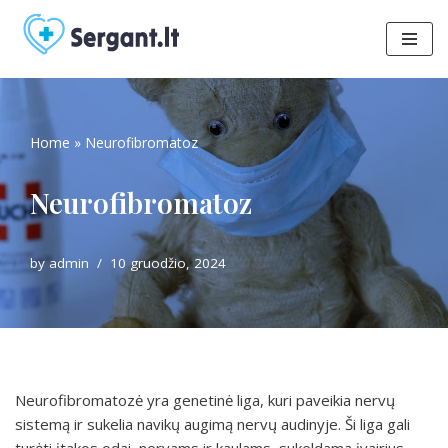
Skip
to
content
Home
»
Neurofibromatoz
Neurofibromatoz
by
admin
10 gruodžio, 2024
Neurofibromatozė yra genetinė liga, kuri paveikia nervų
sistemą ir sukelia navikų augimą nervų audinyje. Ši liga gali