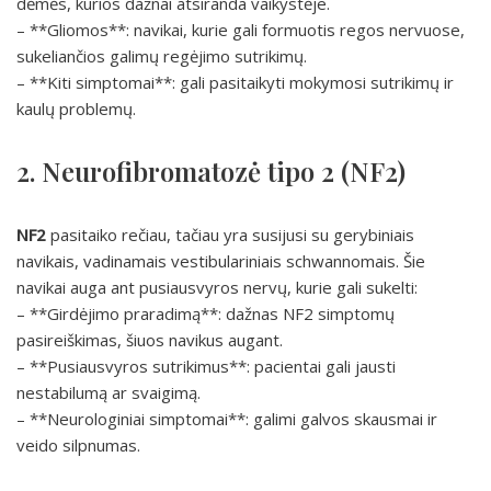
dėmės, kurios dažnai atsiranda vaikystėje.
– **Gliomos**: navikai, kurie gali formuotis regos nervuose,
sukeliančios galimų regėjimo sutrikimų.
– **Kiti simptomai**: gali pasitaikyti mokymosi sutrikimų ir
kaulų problemų.
2. Neurofibromatozė tipo 2 (NF2)
NF2
pasitaiko rečiau, tačiau yra susijusi su gerybiniais
navikais, vadinamais vestibulariniais schwannomais. Šie
navikai auga ant pusiausvyros nervų, kurie gali sukelti:
– **Girdėjimo praradimą**: dažnas NF2 simptomų
pasireiškimas, šiuos navikus augant.
– **Pusiausvyros sutrikimus**: pacientai gali jausti
nestabilumą ar svaigimą.
– **Neurologiniai simptomai**: galimi galvos skausmai ir
veido silpnumas.