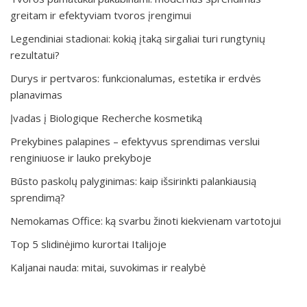
greitam ir efektyviam tvoros įrengimui
Legendiniai stadionai: kokią įtaką sirgaliai turi rungtynių
rezultatui?
Durys ir pertvaros: funkcionalumas, estetika ir erdvės
planavimas
Įvadas į Biologique Recherche kosmetiką
Prekybines palapines – efektyvus sprendimas verslui
renginiuose ir lauko prekyboje
Būsto paskolų palyginimas: kaip išsirinkti palankiausią
sprendimą?
Nemokamas Office: ką svarbu žinoti kiekvienam vartotojui
Top 5 slidinėjimo kurortai Italijoje
Kaljanai nauda: mitai, suvokimas ir realybė