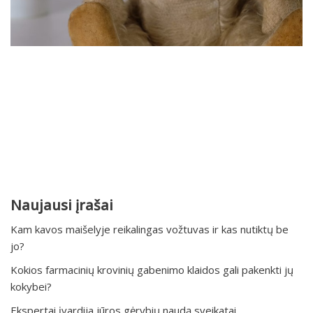
Naujausi įrašai
Kam kavos maišelyje reikalingas vožtuvas ir kas nutiktų be
jo?
Kokios farmacinių krovinių gabenimo klaidos gali pakenkti jų
kokybei?
Ekspertai įvardija jūros gėrybių naudą sveikatai