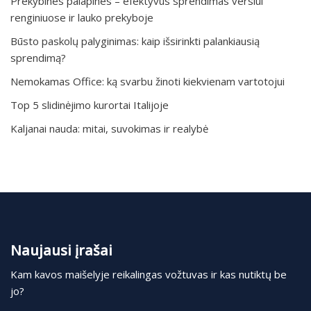
Prekybines palapines – efektyvus sprendimas verslui
renginiuose ir lauko prekyboje
Būsto paskolų palyginimas: kaip išsirinkti palankiausią
sprendimą?
Nemokamas Office: ką svarbu žinoti kiekvienam vartotojui
Top 5 slidinėjimo kurortai Italijoje
Kaljanai nauda: mitai, suvokimas ir realybė
Naujausi įrašai
Kam kavos maišelyje reikalingas vožtuvas ir kas nutiktų be
jo?