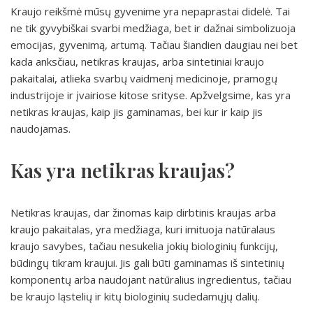
Kraujo reikšmė mūsų gyvenime yra nepaprastai didelė. Tai
ne tik gyvybiškai svarbi medžiaga, bet ir dažnai simbolizuoja
emocijas, gyvenimą, artumą. Tačiau šiandien daugiau nei bet
kada anksčiau, netikras kraujas, arba sintetiniai kraujo
pakaitalai, atlieka svarbų vaidmenį medicinoje, pramogų
industrijoje ir įvairiose kitose srityse. Apžvelgsime, kas yra
netikras kraujas, kaip jis gaminamas, bei kur ir kaip jis
naudojamas.
Kas yra netikras kraujas?
Netikras kraujas, dar žinomas kaip dirbtinis kraujas arba
kraujo pakaitalas, yra medžiaga, kuri imituoja natūralaus
kraujo savybes, tačiau nesukelia jokių biologinių funkcijų,
būdingų tikram kraujui. Jis gali būti gaminamas iš sintetinių
komponentų arba naudojant natūralius ingredientus, tačiau
be kraujo ląstelių ir kitų biologinių sudedamųjų dalių.