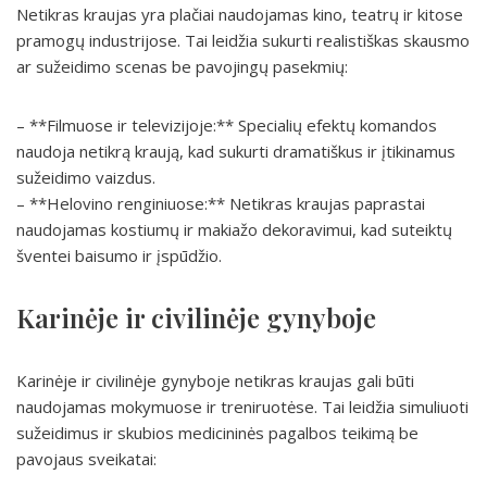
Netikras kraujas yra plačiai naudojamas kino, teatrų ir kitose
pramogų industrijose. Tai leidžia sukurti realistiškas skausmo
ar sužeidimo scenas be pavojingų pasekmių:
– **Filmuose ir televizijoje:** Specialių efektų komandos
naudoja netikrą kraują, kad sukurti dramatiškus ir įtikinamus
sužeidimo vaizdus.
– **Helovino renginiuose:** Netikras kraujas paprastai
naudojamas kostiumų ir makiažo dekoravimui, kad suteiktų
šventei baisumo ir įspūdžio.
Karinėje ir civilinėje gynyboje
Karinėje ir civilinėje gynyboje netikras kraujas gali būti
naudojamas mokymuose ir treniruotėse. Tai leidžia simuliuoti
sužeidimus ir skubios medicininės pagalbos teikimą be
pavojaus sveikatai: