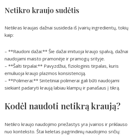
Netikro kraujo sudėtis
Netikras kraujas dažnai susideda iš įvairių ingredientų, tokių
kaip:
– **Raudoni dažai:** Šie dažai imituoja kraujo spalvą, dažnai
naudojami maisto pramonėje ir pramogų srityje.
– **Šalti tirpalai:** Pavyzdžiui, fiziologinis tirpalas, kuris
emuliuoja kraujo plazmos konsistenciją.
– **Polimerai:** Sintetiniai polimerai gali būti naudojami
siekiant padaryti kraują labiau klampų ir panašaus į tikrą.
Kodėl naudoti netikrą kraują?
Netikro kraujo naudojimo priežastys yra įvairios ir priklauso
nuo konteksto. Štai keletas pagrindinių naudojimo sričių: