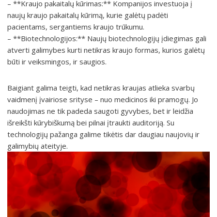
– **Kraujo pakaitalų kūrimas:** Kompanijos investuoja į
naujų kraujo pakaitalų kūrimą, kurie galėtų padėti
pacientams, sergantiems kraujo trūkumu.
– **Biotechnologijos:** Naujų biotechnologijų įdiegimas gali
atverti galimybes kurti netikras kraujo formas, kurios galėtų
būti ir veiksmingos, ir saugios.
Baigiant galima teigti, kad netikras kraujas atlieka svarbų
vaidmenį įvairiose srityse – nuo medicinos iki pramogų. Jo
naudojimas ne tik padeda saugoti gyvybes, bet ir leidžia
išreikšti kūrybiškumą bei pilnai įtraukti auditoriją. Su
technologijų pažanga galime tikėtis dar daugiau naujovių ir
galimybių ateityje.