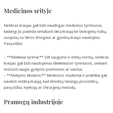
Medicinos srityje
Netikras kraujas gali būti naudingas medicinos tyrimuose,
kadangi jis padeda simuliuoti tikrą kraują be biologinių rizikų,
susijusių su tikros žmogaus ar gyvūnų kraujo naudojimu.
Pavyzdžiui:
– **Klinikiniai tyrimai:** Dėl saugumo ir etinių normų, netikras
kraujas gali būti naudojamas klinikiniuose tyrimuose, siekiant
testuoti naujas gydymo priemones ar vaistus.
– **Mokymo tikslams:** Medicinos studentai ir praktikai gali
naudoti netikrą kraują, kad išmoktų teisingų procedūrų,
pavyzdžiui, injekcijų ar chirurginių metodų.
Pramogų industrijoje