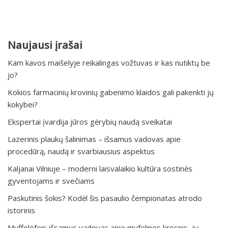
Naujausi įrašai
Kam kavos maišelyje reikalingas vožtuvas ir kas nutiktų be
jo?
Kokios farmacinių krovinių gabenimo klaidos gali pakenkti jų
kokybei?
Ekspertai įvardija jūros gėrybių naudą sveikatai
Lazerinis plaukų šalinimas – išsamus vadovas apie
procedūrą, naudą ir svarbiausius aspektus
Kaljanai Vilniuje – moderni laisvalaikio kultūra sostinės
gyventojams ir svečiams
Paskutinis šokis? Kodėl šis pasaulio čempionatas atrodo
istorinis
Muffelöfen: išsamus vadovas apie mufelines krosnis, jų