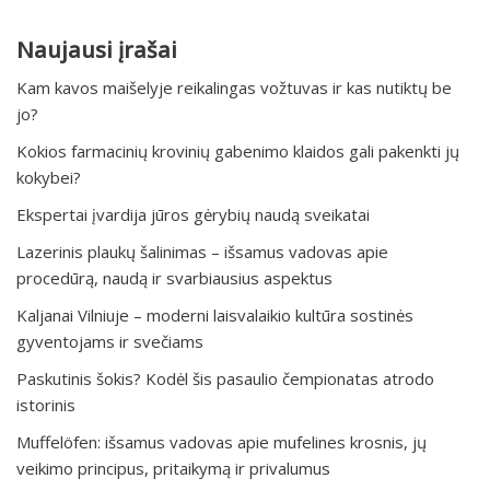
Naujausi įrašai
Kam kavos maišelyje reikalingas vožtuvas ir kas nutiktų be
jo?
Kokios farmacinių krovinių gabenimo klaidos gali pakenkti jų
kokybei?
Ekspertai įvardija jūros gėrybių naudą sveikatai
Lazerinis plaukų šalinimas – išsamus vadovas apie
procedūrą, naudą ir svarbiausius aspektus
Kaljanai Vilniuje – moderni laisvalaikio kultūra sostinės
gyventojams ir svečiams
Paskutinis šokis? Kodėl šis pasaulio čempionatas atrodo
istorinis
Muffelöfen: išsamus vadovas apie mufelines krosnis, jų
veikimo principus, pritaikymą ir privalumus