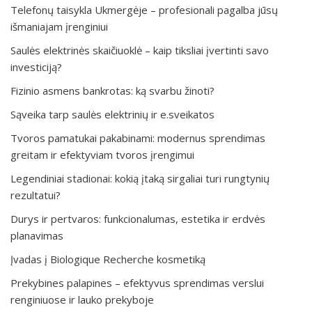
Telefonų taisykla Ukmergėje – profesionali pagalba jūsų
išmaniajam įrenginiui
Saulės elektrinės skaičiuoklė – kaip tiksliai įvertinti savo
investiciją?
Fizinio asmens bankrotas: ką svarbu žinoti?
Sąveika tarp saulės elektrinių ir e.sveikatos
Tvoros pamatukai pakabinami: modernus sprendimas
greitam ir efektyviam tvoros įrengimui
Legendiniai stadionai: kokią įtaką sirgaliai turi rungtynių
rezultatui?
Durys ir pertvaros: funkcionalumas, estetika ir erdvės
planavimas
Įvadas į Biologique Recherche kosmetiką
Prekybines palapines – efektyvus sprendimas verslui
renginiuose ir lauko prekyboje