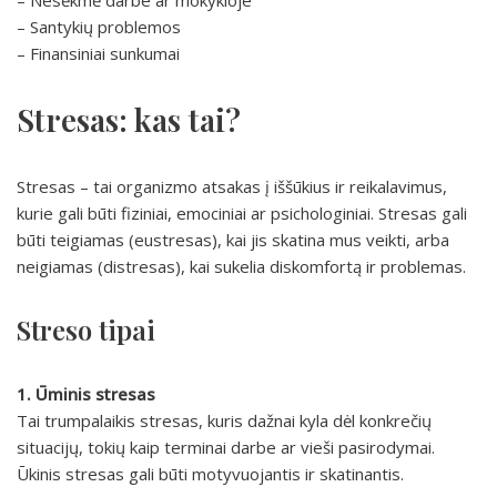
– Nesėkmė darbe ar mokykloje
– Santykių problemos
– Finansiniai sunkumai
Stresas: kas tai?
Stresas – tai organizmo atsakas į iššūkius ir reikalavimus,
kurie gali būti fiziniai, emociniai ar psichologiniai. Stresas gali
būti teigiamas (eustresas), kai jis skatina mus veikti, arba
neigiamas (distresas), kai sukelia diskomfortą ir problemas.
Streso tipai
1. Ūminis stresas
Tai trumpalaikis stresas, kuris dažnai kyla dėl konkrečių
situacijų, tokių kaip terminai darbe ar vieši pasirodymai.
Ūkinis stresas gali būti motyvuojantis ir skatinantis.