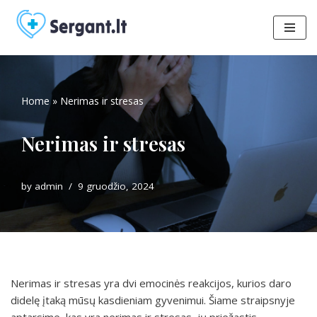
Skip
to
content
Home
»
Nerimas ir stresas
Nerimas ir stresas
by
admin
9 gruodžio, 2024
Nerimas ir stresas yra dvi emocinės reakcijos, kurios daro
didelę įtaką mūsų kasdieniam gyvenimui. Šiame straipsnyje