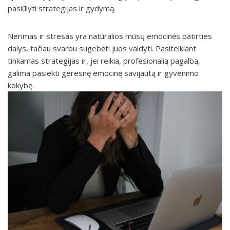
pasiūlyti strategijas ir gydymą.
Nerimas ir stresas yra natūralios mūsų emocinės patirties
dalys, tačiau svarbu sugebėti juos valdyti. Pasitelkiant
tinkamas strategijas ir, jei reikia, profesionalią pagalbą,
galima pasiekti geresnę emocinę savijautą ir gyvenimo
kokybę.