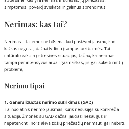
aptarsime, kas yra nerimas ir stresas, jų priežastis,
simptomus, poveikį sveikatai ir galimus sprendimus.
Nerimas: kas tai?
Nerimas – tai emocinė būsena, kuri pasižymi jausmu, kad
kažkas negerai, dažnai lydima įtampos bei baimės. Tai
natūrali reakcija į stresines situacijas, tačiau, kai nerimas
tampa per intensyvus arba ilgaamžiškas, jis gali sukelti rimtų
problemų.
Nerimo tipai
1. Generalizuotas nerimo sutrikimas (GAD)
Tai nuolatinis nerimo jausmas, kuris nesusijęs su konkrečia
situacija. Žmonės su GAD dažnai jaučiasi nesaugūs ir
nepatenkinti, nors akivaizdžių priežasčių nerimauti gali nebūti.