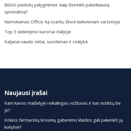
Būsto paskolų palyginimas: kaip išsirinkti palankiausią
sprendimą?
Nemokamas Office: ką svarbu žinoti kiekvienam vartotojui
Top 5 slidinėjimo kurortai Italijoje
Kaljanai nauda: mitai, suvokimas ir realybė
Naujausi įrašai
Kam kavos maišelyje reikalingas vožtuvas ir kas nutiktų be
jo?
Kokios farmacinių krovinių gabenimo klaidos gali pakenkti jų
kokybei?