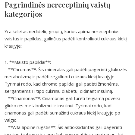
Pagrindinės nereceptinių vaistų
kategorijos
Yra keletas nedidelių grupių, kurios apima nereceptinius
vaistus ir papildus, galinčius padėti kontroliuoti cukraus kiekį
kraujyje:
1. **Maisto papildai**:
– **Chromas**: Šis mineralas gali padėti pagerinti gliukozės
metabolizmą ir padėti reguliuoti cukraus kiekį kraujyje.
Tyrimai rodo, kad chromo papildai gali padėti žmonėms,
sergantiems II tipo cukriniu diabetu, didinant insuliną.
– **Cinamonas**: Cinamonas gali turėti teigiamą poveikį
gliukozės metabolizmui ir insulinui. Tyrimai rodo, kad
cinamonas gali padėti sumažinti cukraus kiekį kraujyje po
valgio.
– **Alfa-lipoinė rūgštis**: Šis antioksidantas gali pagerinti
insulino jautrumą ir sumažinti neuropatijos simptomus, kai