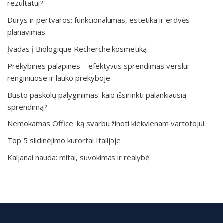
rezultatui?
Durys ir pertvaros: funkcionalumas, estetika ir erdvės
planavimas
Įvadas į Biologique Recherche kosmetiką
Prekybines palapines – efektyvus sprendimas verslui
renginiuose ir lauko prekyboje
Būsto paskolų palyginimas: kaip išsirinkti palankiausią
sprendimą?
Nemokamas Office: ką svarbu žinoti kiekvienam vartotojui
Top 5 slidinėjimo kurortai Italijoje
Kaljanai nauda: mitai, suvokimas ir realybė