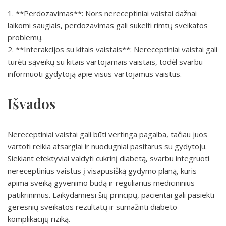
1. **Perdozavimas**: Nors nereceptiniai vaistai dažnai
laikomi saugiais, perdozavimas gali sukelti rimtų sveikatos
problemų.
2. **Interakcijos su kitais vaistais**: Nereceptiniai vaistai gali
turėti sąveikų su kitais vartojamais vaistais, todėl svarbu
informuoti gydytoją apie visus vartojamus vaistus.
Išvados
Nereceptiniai vaistai gali būti vertinga pagalba, tačiau juos
vartoti reikia atsargiai ir nuodugniai pasitarus su gydytoju.
Siekiant efektyviai valdyti cukrinį diabetą, svarbu integruoti
nereceptinius vaistus į visapusišką gydymo planą, kuris
apima sveiką gyvenimo būdą ir reguliarius medicininius
patikrinimus. Laikydamiesi šių principų, pacientai gali pasiekti
geresnių sveikatos rezultatų ir sumažinti diabeto
komplikacijų riziką.