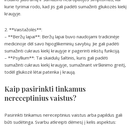
kurie tyrimai rodo, kad jis gali padėti sumažinti gliukozės kiekį
kraujyje.
2. **Vaistažolės**:
– **Beržų lapai**: Beržų lapai buvo naudojami tradicinėje
medicinoje dėl savo hipoglikeminių savybių. Jie gali padėti
sumažinti cukraus kiekį kraujyje ir pagerinti inkstų funkciją.
– **Psyllium**: Tai skaidulų šaltinis, kuris gali padėti
sumažinti cukraus kiekį kraujyje, sumažinant virškinimo greitį,
todėl gliukozė lėtai patenka į kraują.
Kaip pasirinkti tinkamus
nereceptinius vaistus?
Pasirinkti tinkamus nereceptinius vaistus arba papildus gali
būti sudėtinga. Svarbu atkreipti dėmesį į kelis aspektus: