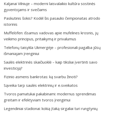
Kaljanai Vilniuje – moderni laisvalaikio kultūra sostinės
gyventojams ir svečiams
Paskutinis šokis? Kodėl šis pasaulio čempionatas atrodo
istorinis
Muffelöfen: išsamus vadovas apie mufelines krosnis, jų
veikimo principus, pritaikymą ir privalumus
Telefonų taisykla Ukmergėje – profesionali pagalba jūsų
išmaniajam įrenginiui
Saulės elektrinės skaičiuoklė – kaip tiksliai įvertinti savo
investiciją?
Fizinio asmens bankrotas: ką svarbu žinoti?
Sąveika tarp saulės elektrinių ir e.sveikatos
Tvoros pamatukai pakabinami: modernus sprendimas
greitam ir efektyviam tvoros įrengimui
Legendiniai stadionai: kokią įtaką sirgaliai turi rungtynių