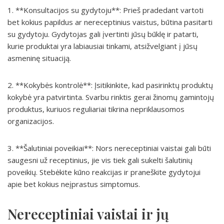
1. **Konsultacijos su gydytoju**: Prieš pradedant vartoti
bet kokius papildus ar nereceptinius vaistus, būtina pasitarti
su gydytoju. Gydytojas gali įvertinti jūsų būklę ir patarti,
kurie produktai yra labiausiai tinkami, atsižvelgiant į jūsų
asmeninę situaciją.
2. **Kokybės kontrolė**: Įsitikinkite, kad pasirinktų produktų
kokybė yra patvirtinta. Svarbu rinktis gerai žinomų gamintojų
produktus, kuriuos reguliariai tikrina nepriklausomos
organizacijos.
3. **Šalutiniai poveikiai**: Nors nereceptiniai vaistai gali būti
saugesni už receptinius, jie vis tiek gali sukelti šalutinių
poveikių. Stebėkite kūno reakcijas ir praneškite gydytojui
apie bet kokius neįprastus simptomus.
Nereceptiniai vaistai ir jų