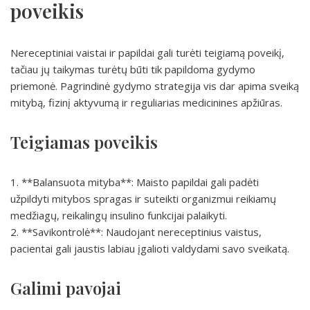
poveikis
Nereceptiniai vaistai ir papildai gali turėti teigiamą poveikį,
tačiau jų taikymas turėtų būti tik papildoma gydymo
priemonė. Pagrindinė gydymo strategija vis dar apima sveiką
mitybą, fizinį aktyvumą ir reguliarias medicinines apžiūras.
Teigiamas poveikis
1. **Balansuota mityba**: Maisto papildai gali padėti
užpildyti mitybos spragas ir suteikti organizmui reikiamų
medžiagų, reikalingų insulino funkcijai palaikyti.
2. **Savikontrolė**: Naudojant nereceptinius vaistus,
pacientai gali jaustis labiau įgalioti valdydami savo sveikatą.
Galimi pavojai