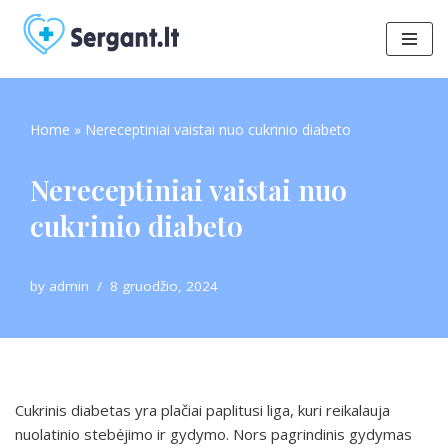
Skip
to
content
Home
»
Nereceptiniai vaistai nuo cukrinio diabeto
Nereceptiniai vaistai nuo
cukrinio diabeto
by
admin
8 gruodžio, 2024
Cukrinis diabetas yra plačiai paplitusi liga, kuri reikalauja
nuolatinio stebėjimo ir gydymo. Nors pagrindinis gydymas