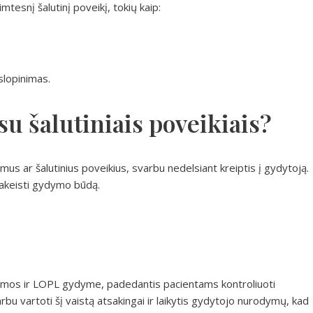
rimtesnį šalutinį poveikį, tokių kaip:
 slopinimas.
su šalutiniais poveikiais?
us ar šalutinius poveikius, svarbu nedelsiant kreiptis į gydytoją.
pakeisti gydymo būdą.
stmos ir LOPL gydyme, padedantis pacientams kontroliuoti
rbu vartoti šį vaistą atsakingai ir laikytis gydytojo nurodymų, kad