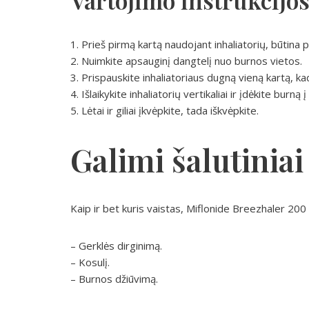
Vartojimo instrukcijo
1. Prieš pirmą kartą naudojant inhaliatorių, būtina p
2. Nuimkite apsauginį dangtelį nuo burnos vietos.
3. Prispauskite inhaliatoriaus dugną vieną kartą, 
4. Išlaikykite inhaliatorių vertikaliai ir įdėkite burną 
5. Lėtai ir giliai įkvėpkite, tada iškvėpkite.
Galimi šalutiniai
Kaip ir bet kuris vaistas, Miflonide Breezhaler 200 g
– Gerklės dirginimą.
– Kosulį.
– Burnos džiūvimą.