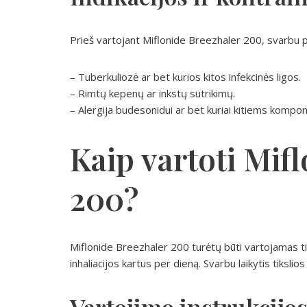
Prieš vartojant Miflonide Breezhaler 200, svarbu pas
– Tuberkuliozė ar bet kurios kitos infekcinės ligos.
– Rimtų kepenų ar inkstų sutrikimų.
– Alergija budesonidui ar bet kuriai kitiems komp
Kaip vartoti Mif
200?
Miflonide Breezhaler 200 turėtų būti vartojamas 
inhaliacijos kartus per dieną. Svarbu laikytis tiksl