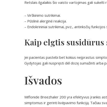
Retslais ilgalaikis šio vaisto vartojimas gali sukelti 
– Virškinimo sutrikimai.
– Pūslinė alerginė reakcija.
– Endokrininiai sutrikimai, pvz., antinksčių funkcijos
Kaip elgtis susidūrus 
Jei pacientas pastebi bet kokius neįprastus simptom
Gydytojas gali nuspręsti dėl dozę sumažinti arba 
Išvados
Miflonide Breezhaler 200 yra efektyvus įrankis a
simptomus ir gerinti kvėpavimo funkciją. Tačiau sva