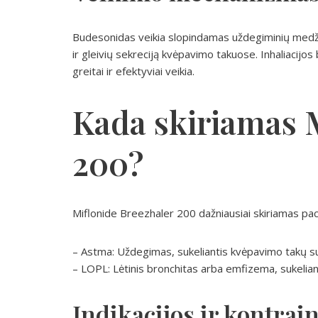
Budesonidas veikia slopindamas uždegiminių medž
ir gleivių sekreciją kvėpavimo takuose. Inhaliacijos 
greitai ir efektyviai veikia.
Kada skiriamas 
200?
Miflonide Breezhaler 200 dažniausiai skiriamas pa
– Astma: Uždegimas, sukeliantis kvėpavimo takų sus
– LOPL: Lėtinis bronchitas arba emfizema, sukeli
Indikacijos ir kontrai