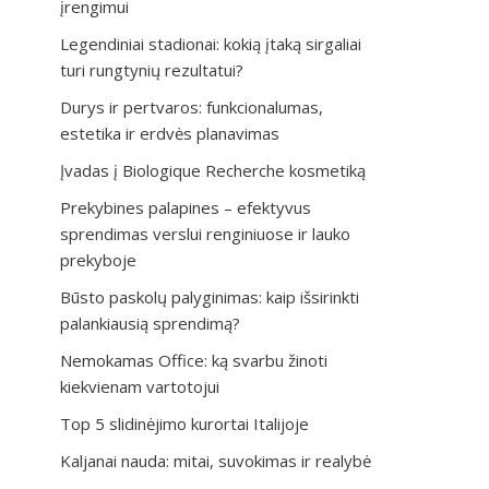
įrengimui
Legendiniai stadionai: kokią įtaką sirgaliai
turi rungtynių rezultatui?
Durys ir pertvaros: funkcionalumas,
estetika ir erdvės planavimas
Įvadas į Biologique Recherche kosmetiką
Prekybines palapines – efektyvus
sprendimas verslui renginiuose ir lauko
prekyboje
Būsto paskolų palyginimas: kaip išsirinkti
palankiausią sprendimą?
Nemokamas Office: ką svarbu žinoti
kiekvienam vartotojui
Top 5 slidinėjimo kurortai Italijoje
Kaljanai nauda: mitai, suvokimas ir realybė