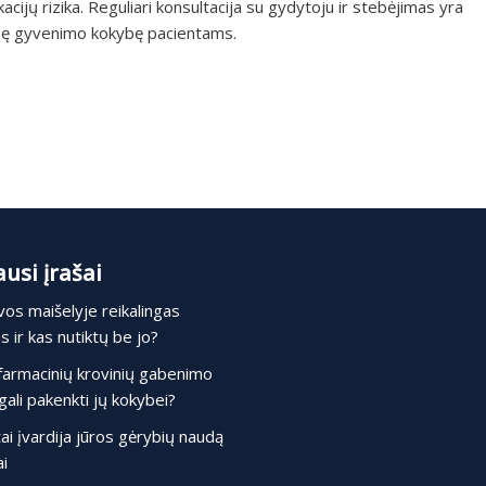
cijų rizika. Reguliari konsultacija su gydytoju ir stebėjimas yra
esnę gyvenimo kokybę pacientams.
usi įrašai
os maišelyje reikalingas
 ir kas nutiktų be jo?
farmacinių krovinių gabenimo
gali pakenkti jų kokybei?
ai įvardija jūros gėrybių naudą
i