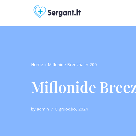
Skip
to
content
Home
»
Miflonide Breezhaler 200
Miflonide Bree
by
admin
8 gruodžio, 2024