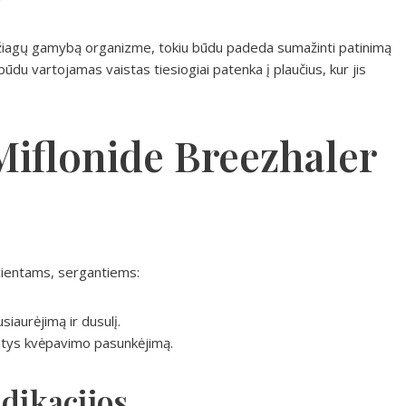
iagų gamybą organizme, tokiu būdu padeda sumažinti patinimą
būdu vartojamas vaistas tiesiogiai patenka į plaučius, kur jis
Miflonide Breezhaler
cientams, sergantiems:
iaurėjimą ir dusulį.
antys kvėpavimo pasunkėjimą.
ndikacijos