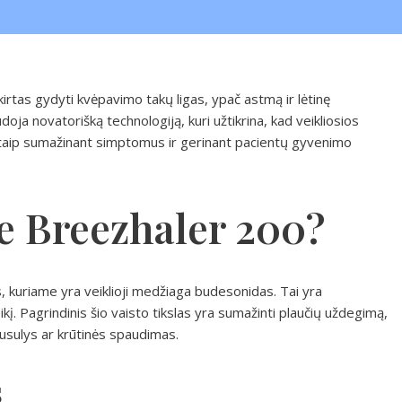
rtas gydyti kvėpavimo takų ligas, ypač astmą ir lėtinę
udoja novatorišką technologiją, kuri užtikrina, kad veikliosios
 taip sumažinant simptomus ir gerinant pacientų gyvenimo
e Breezhaler 200?
, kuriame yra veiklioji medžiaga budesonidas. Tai yra
į. Pagrindinis šio vaisto tikslas yra sumažinti plaučių uždegimą,
dusulys ar krūtinės spaudimas.
s