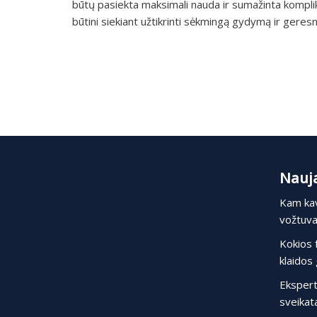
būtų pasiekta maksimali nauda ir sumažinta komplika
būtini siekiant užtikrinti sėkmingą gydymą ir ger
Nauja
Kam kav
vožtuvas
Kokios 
klaidos 
Ekspert
sveikata