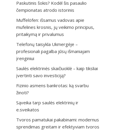
Paskutinis šokis? Kodėl šis pasaulio
čempionatas atrodo istorinis
Muffelöfen: išsamus vadovas apie
mufelines krosnis, jų veikimo principus,
pritaikymą ir privalumus
Telefonų taisykla Ukmergėje –
profesionali pagalba jūsų išmaniajam
įrenginiui
Saulės elektrinės skaičiuoklė – kaip tiksliai
įvertinti savo investiciją?
Fizinio asmens bankrotas: ką svarbu
žinoti?
Sąveika tarp saulės elektrinių ir
e.sveikatos
Tvoros pamatukai pakabinami: modernus
sprendimas greitam ir efektyviam tvoros