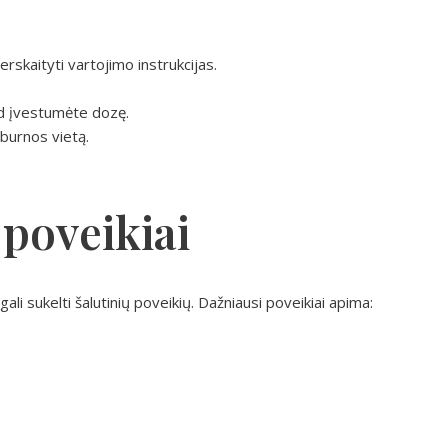
s
erskaityti vartojimo instrukcijas.
kad įvestumėte dozę.
į burnos vietą.
 poveikiai
ali sukelti šalutinių poveikių. Dažniausi poveikiai apima: