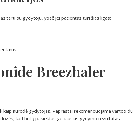
itarti su gydytoju, ypač jei pacientas turi šias ligas:
onentams.
lonide Breezhaler
tik kaip nurodė gydytojas. Paprastai rekomenduojama vartoti du
ios dozės, kad būtų pasiektas geriausias gydymo rezultatas.