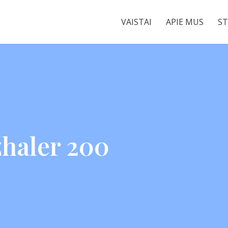
VAISTAI
APIE MUS
ST
zhaler 200