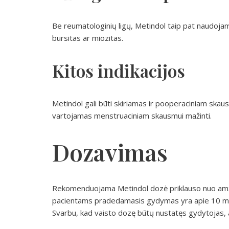
Be reumatologinių ligų, Metindol taip pat naudojam
bursitas ar miozitas.
Kitos indikacijos
Metindol gali būti skiriamas ir pooperaciniam ska
vartojamas menstruaciniam skausmui mažinti.
Dozavimas
Rekomenduojama Metindol dozė priklauso nuo amži
pacientams pradedamasis gydymas yra apie 10 mg 2
Svarbu, kad vaisto dozę būtų nustatęs gydytojas, at