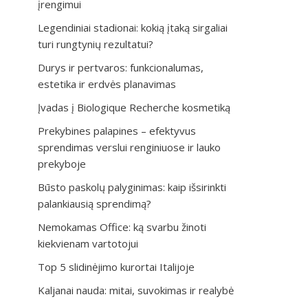
įrengimui
Legendiniai stadionai: kokią įtaką sirgaliai
turi rungtynių rezultatui?
Durys ir pertvaros: funkcionalumas,
estetika ir erdvės planavimas
Įvadas į Biologique Recherche kosmetiką
Prekybines palapines – efektyvus
sprendimas verslui renginiuose ir lauko
prekyboje
Būsto paskolų palyginimas: kaip išsirinkti
palankiausią sprendimą?
Nemokamas Office: ką svarbu žinoti
kiekvienam vartotojui
Top 5 slidinėjimo kurortai Italijoje
Kaljanai nauda: mitai, suvokimas ir realybė