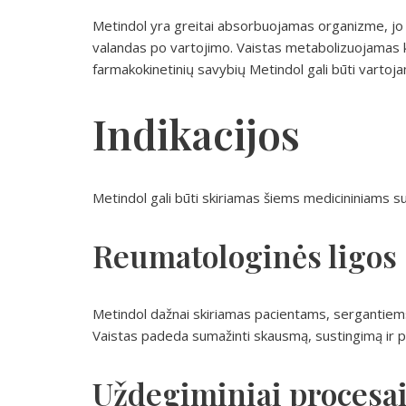
Metindol yra greitai absorbuojamas organizme, jo
valandas po vartojimo. Vaistas metabolizuojamas ke
farmakokinetinių savybių Metindol gali būti vartojam
Indikacijos
Metindol gali būti skiriamas šiems medicininiams s
Reumatologinės ligos
Metindol dažnai skiriamas pacientams, sergantiems r
Vaistas padeda sumažinti skausmą, sustingimą ir 
Uždegiminiai procesa