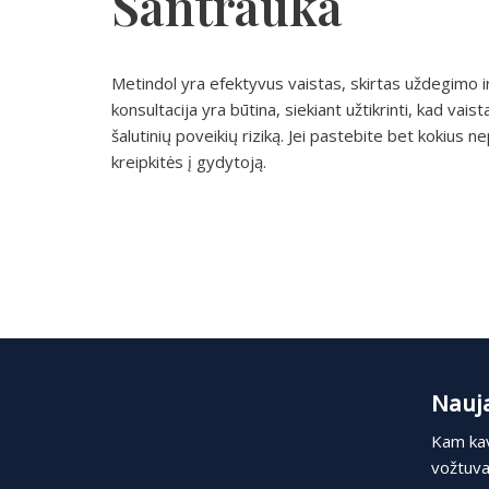
Santrauka
Metindol yra efektyvus vaistas, skirtas uždegimo ir
konsultacija yra būtina, siekiant užtikrinti, kad va
šalutinių poveikių riziką. Jei pastebite bet kokiu
kreipkitės į gydytoją.
Nauja
Kam kav
vožtuvas