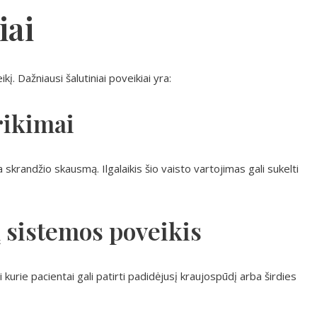
iai
ikį. Dažniausi šalutiniai poveikiai yra:
rikimai
skrandžio skausmą. Ilgalaikis šio vaisto vartojimas gali sukelti
ų sistemos poveikis
urie pacientai gali patirti padidėjusį kraujospūdį arba širdies