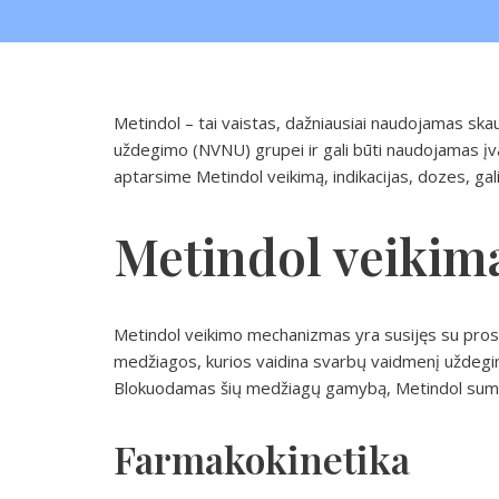
Metindol – tai vaistas, dažniausiai naudojamas ska
uždegimo (NVNU) grupei ir gali būti naudojamas įv
aptarsime Metindol veikimą, indikacijas, dozes, ga
Metindol veikim
Metindol veikimo mechanizmas yra susijęs su prosta
medžiagos, kurios vaidina svarbų vaidmenį uždeg
Blokuodamas šių medžiagų gamybą, Metindol suma
Farmakokinetika