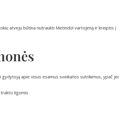
tokiu atveju būtina nutraukti Metindol vartojimą ir kreiptis į
monės
i gydytoją apie visus esamus sveikatos sutrikimus, ypač jei:
trakto ligomis