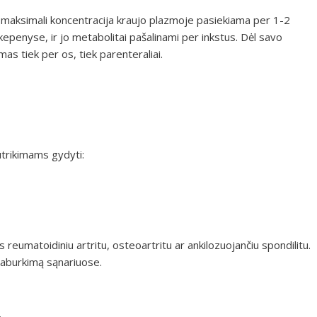
 maksimali koncentracija kraujo plazmoje pasiekiama per 1-2
penyse, ir jo metabolitai pašalinami per inkstus. Dėl savo
as tiek per os, tiek parenteraliai.
utrikimams gydyti:
eumatoidiniu artritu, osteoartritu ar ankilozuojančiu spondilitu.
paburkimą sąnariuose.
i