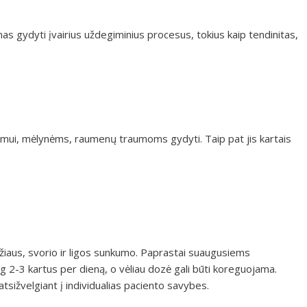
as gydyti įvairius uždegiminius procesus, tokius kaip tendinitas,
usmui, mėlynėms, raumenų traumoms gydyti. Taip pat jis kartais
aus, svorio ir ligos sunkumo. Paprastai suaugusiems
-3 kartus per dieną, o vėliau dozė gali būti koreguojama.
sižvelgiant į individualias paciento savybes.