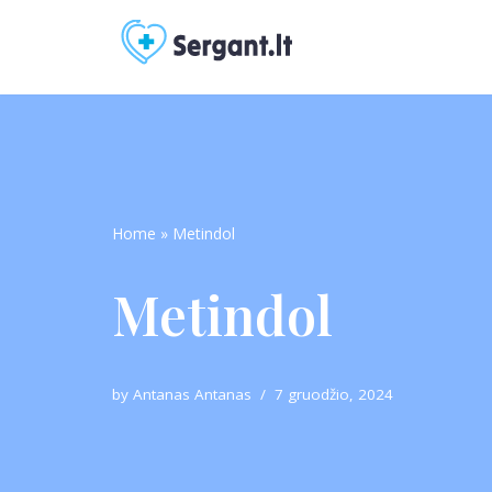
Skip
to
content
Home
»
Metindol
Metindol
by
Antanas Antanas
7 gruodžio, 2024