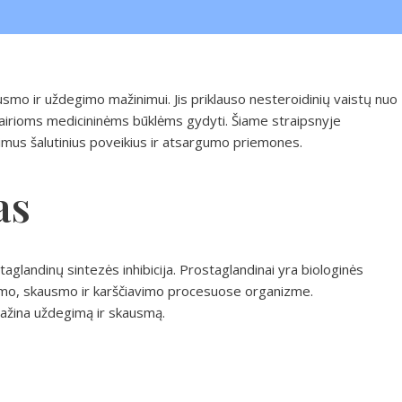
usmo ir uždegimo mažinimui. Jis priklauso nesteroidinių vaistų nuo
airioms medicininėms būklėms gydyti. Šiame straipsnyje
limus šalutinius poveikius ir atsargumo priemones.
as
glandinų sintezės inhibicija. Prostaglandinai yra biologinės
imo, skausmo ir karščiavimo procesuose organizme.
žina uždegimą ir skausmą.