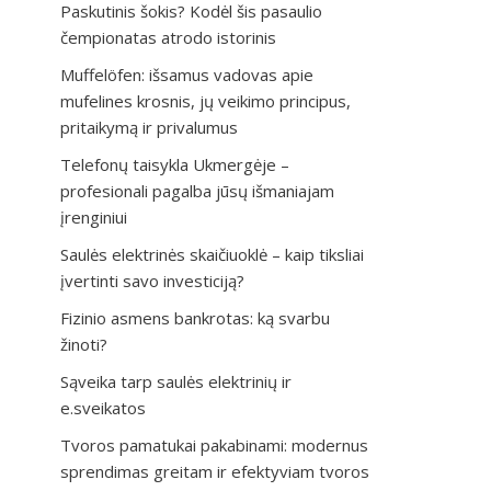
Paskutinis šokis? Kodėl šis pasaulio
čempionatas atrodo istorinis
Muffelöfen: išsamus vadovas apie
mufelines krosnis, jų veikimo principus,
pritaikymą ir privalumus
Telefonų taisykla Ukmergėje –
profesionali pagalba jūsų išmaniajam
įrenginiui
Saulės elektrinės skaičiuoklė – kaip tiksliai
įvertinti savo investiciją?
Fizinio asmens bankrotas: ką svarbu
žinoti?
Sąveika tarp saulės elektrinių ir
e.sveikatos
Tvoros pamatukai pakabinami: modernus
sprendimas greitam ir efektyviam tvoros