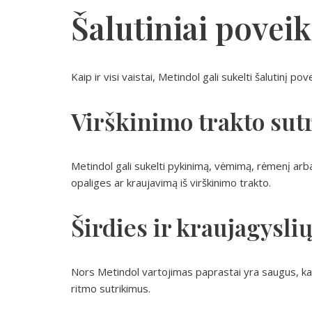
Šalutiniai poveik
Kaip ir visi vaistai, Metindol gali sukelti šalutinį pove
Virškinimo trakto sut
Metindol gali sukelti pykinimą, vėmimą, rėmenį arba 
opaliges ar kraujavimą iš virškinimo trakto.
Širdies ir kraujagysli
Nors Metindol vartojimas paprastai yra saugus, kai k
ritmo sutrikimus.