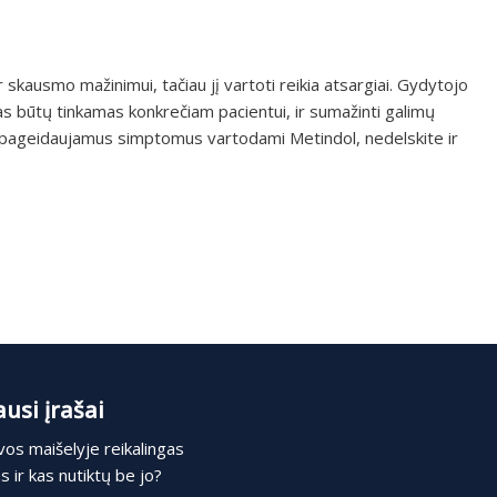
 skausmo mažinimui, tačiau jį vartoti reikia atsargiai. Gydytojo
istas būtų tinkamas konkrečiam pacientui, ir sumažinti galimų
s nepageidaujamus simptomus vartodami Metindol, nedelskite ir
usi įrašai
os maišelyje reikalingas
 ir kas nutiktų be jo?