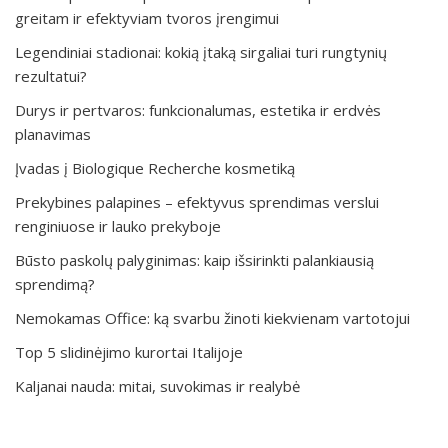
greitam ir efektyviam tvoros įrengimui
Legendiniai stadionai: kokią įtaką sirgaliai turi rungtynių
rezultatui?
Durys ir pertvaros: funkcionalumas, estetika ir erdvės
planavimas
Įvadas į Biologique Recherche kosmetiką
Prekybines palapines – efektyvus sprendimas verslui
renginiuose ir lauko prekyboje
Būsto paskolų palyginimas: kaip išsirinkti palankiausią
sprendimą?
Nemokamas Office: ką svarbu žinoti kiekvienam vartotojui
Top 5 slidinėjimo kurortai Italijoje
Kaljanai nauda: mitai, suvokimas ir realybė