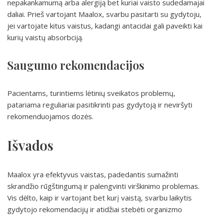
nepakankamumą arba alergiją bet kuriai vaisto sudedamajai
daliai. Prieš vartojant Maalox, svarbu pasitarti su gydytoju,
jei vartojate kitus vaistus, kadangi antacidai gali paveikti kai
kurių vaistų absorbciją.
Saugumo rekomendacijos
Pacientams, turintiems lėtinių sveikatos problemų,
patariama reguliariai pasitikrinti pas gydytoją ir neviršyti
rekomenduojamos dozės.
Išvados
Maalox yra efektyvus vaistas, padedantis sumažinti
skrandžio rūgštingumą ir palengvinti virškinimo problemas.
Vis dėlto, kaip ir vartojant bet kurį vaistą, svarbu laikytis
gydytojo rekomendacijų ir atidžiai stebėti organizmo