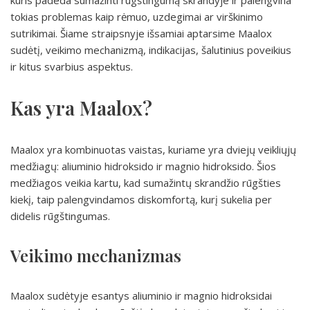
kuris padeda sumažinti rūgštingumą skrandyje ir palengvina
tokias problemas kaip rėmuo, uzdegimai ar virškinimo
sutrikimai. Šiame straipsnyje išsamiai aptarsime Maalox
sudėtį, veikimo mechanizmą, indikacijas, šalutinius poveikius
ir kitus svarbius aspektus.
Kas yra Maalox?
Maalox yra kombinuotas vaistas, kuriame yra dviejų veikliųjų
medžiagų: aliuminio hidroksido ir magnio hidroksido. Šios
medžiagos veikia kartu, kad sumažintų skrandžio rūgšties
kiekį, taip palengvindamos diskomfortą, kurį sukelia per
didelis rūgštingumas.
Veikimo mechanizmas
Maalox sudėtyje esantys aliuminio ir magnio hidroksidai