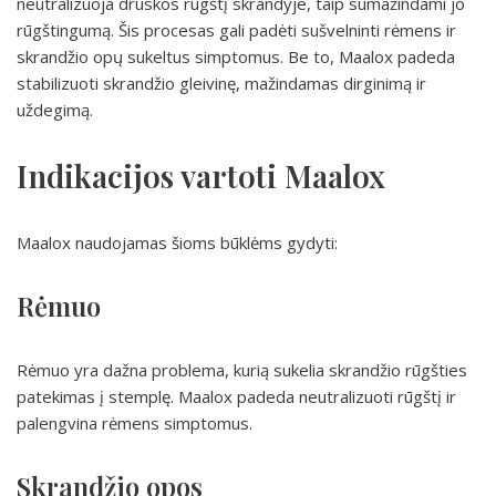
neutralizuoja druskos rūgštį skrandyje, taip sumažindami jo
rūgštingumą. Šis procesas gali padėti sušvelninti rėmens ir
skrandžio opų sukeltus simptomus. Be to, Maalox padeda
stabilizuoti skrandžio gleivinę, mažindamas dirginimą ir
uždegimą.
Indikacijos vartoti Maalox
Maalox naudojamas šioms būklėms gydyti:
Rėmuo
Rėmuo yra dažna problema, kurią sukelia skrandžio rūgšties
patekimas į stemplę. Maalox padeda neutralizuoti rūgštį ir
palengvina rėmens simptomus.
Skrandžio opos