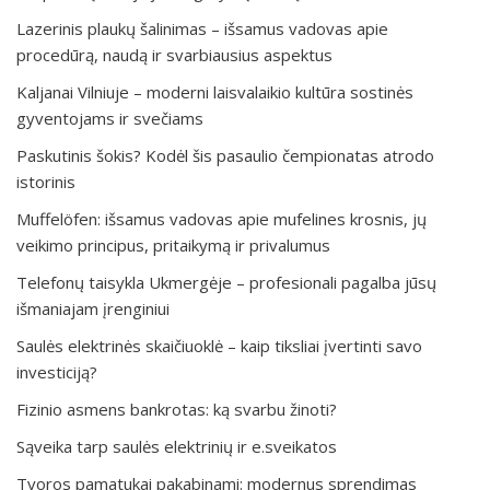
Lazerinis plaukų šalinimas – išsamus vadovas apie
procedūrą, naudą ir svarbiausius aspektus
Kaljanai Vilniuje – moderni laisvalaikio kultūra sostinės
gyventojams ir svečiams
Paskutinis šokis? Kodėl šis pasaulio čempionatas atrodo
istorinis
Muffelöfen: išsamus vadovas apie mufelines krosnis, jų
veikimo principus, pritaikymą ir privalumus
Telefonų taisykla Ukmergėje – profesionali pagalba jūsų
išmaniajam įrenginiui
Saulės elektrinės skaičiuoklė – kaip tiksliai įvertinti savo
investiciją?
Fizinio asmens bankrotas: ką svarbu žinoti?
Sąveika tarp saulės elektrinių ir e.sveikatos
Tvoros pamatukai pakabinami: modernus sprendimas