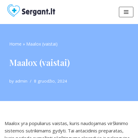
Skip
to
content
Home
»
Maalox (vaistai)
Maalox (vaistai)
by
admin
8 gruodžio, 2024
Maalox yra populiarus vaistas, kuris naudojamas virškinimo
sistemos sutrikimams gydyti. Tai antacidinis preparatas,