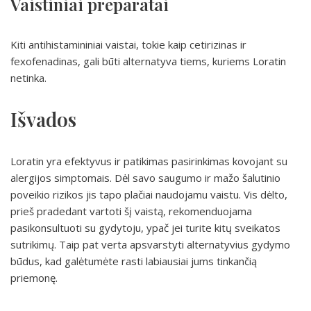
Vaistiniai preparatai
Kiti antihistamininiai vaistai, tokie kaip cetirizinas ir
fexofenadinas, gali būti alternatyva tiems, kuriems Loratin
netinka.
Išvados
Loratin yra efektyvus ir patikimas pasirinkimas kovojant su
alergijos simptomais. Dėl savo saugumo ir mažo šalutinio
poveikio rizikos jis tapo plačiai naudojamu vaistu. Vis dėlto,
prieš pradedant vartoti šį vaistą, rekomenduojama
pasikonsultuoti su gydytoju, ypač jei turite kitų sveikatos
sutrikimų. Taip pat verta apsvarstyti alternatyvius gydymo
būdus, kad galėtumėte rasti labiausiai jums tinkančią
priemonę.