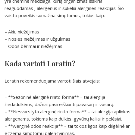
yra cheminė medžiaga, kurią organizmas išskiria
reaguodamas į alergenus ir sukelia alergines reakcijas. Šio
vaisto poveikis sumažina simptomus, tokius kaip:
– Akių niežėjimas
– Nosies niežėjimas ir užgulimas
– Odos bėrimai ir niežėjimas
Kada vartoti Loratin?
Loratin rekomenduojama vartoti šiais atvejais:
– **Sezoninė alerginė rinito forma** – tai alergija
žiedadulkėms, dažnai pasireiškianti pavasarį ir vasarą.
– **Nesvarstyta alerginė rinito forma** – tai alergija aplinkos
alergenams, tokiems kaip dulkės, gyvūnų kailiai ir pelėsiai.
– **Alerginė odos reakcija** – tai tokios ligos kaip dilgėlinė ar
egzema simptomų palengvinimas.