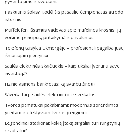
gyventojams ir svečiams
Paskutinis šokis? Kodėl šis pasaulio čempionatas atrodo
istorinis
Muffelöfen: išsamus vadovas apie mufelines krosnis, jų
veikimo principus, pritaikymą ir privalumus
Telefonų taisykla Ukmergėje – profesionali pagalba jūsų
išmaniajam įrenginiui
Saulės elektrinės skaičiuoklė – kaip tiksliai įvertinti savo
investiciją?
Fizinio asmens bankrotas: ką svarbu žinoti?
Sąveika tarp saulės elektrinių ir e.sveikatos
Tvoros pamatukai pakabinami: modernus sprendimas
greitam ir efektyviam tvoros įrengimui
Legendiniai stadionai: kokią įtaką sirgaliai turi rungtynių
rezultatui?