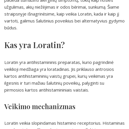
padeda sumažinti alerginių simptomų, tokių kaip nosies
užgulimas, akių niežėjimas ir odos bėrimai, sunkumą. Šiame
straipsnyje išnagrinėsime, kaip veikia Loratin, kada ir kaip jį
vartoti, galimus šalutinius poveikius bei alternatyvius gydymo
būdus.
Kas yra Loratin?
Loratin yra antihistamininis preparatas, kurio pagrindinė
veiklioji medžiaga yra loratadinas. Jis priklauso antrosios
kartos antihistamininių vaistų grupei, kurių veikimas yra
ilgesnis ir turi mažiau šalutinių poveikių, palyginti su
pirmosios kartos antihistamininiais vaistais.
Veikimo mechanizmas
Loratin veikia slopindamas histamino receptorius. Histaminas