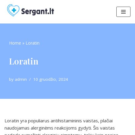
Skip
to
content
Home
»
Loratin
Loratin
by
admin
10 gruodžio, 2024
Loratin yra populiarus antihistamininis vaistas, plačiai
naudojamas alerginėms reakcijoms gydyti. Šis vaistas