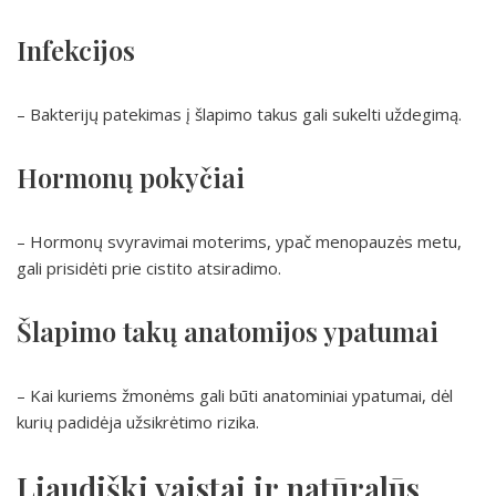
Infekcijos
– Bakterijų patekimas į šlapimo takus gali sukelti uždegimą.
Hormonų pokyčiai
– Hormonų svyravimai moterims, ypač menopauzės metu,
gali prisidėti prie cistito atsiradimo.
Šlapimo takų anatomijos ypatumai
– Kai kuriems žmonėms gali būti anatominiai ypatumai, dėl
kurių padidėja užsikrėtimo rizika.
Liaudiški vaistai ir natūralūs