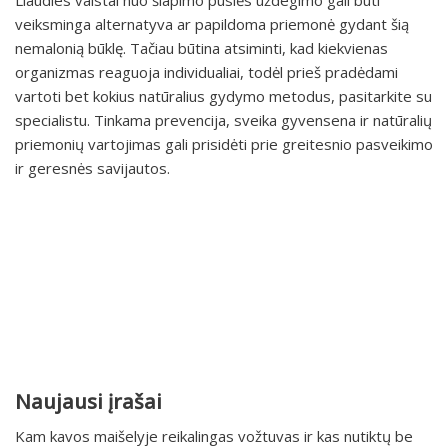
Liaudies vaistai nuo šlapimo pūslės uždegimo gali būti
veiksminga alternatyva ar papildoma priemonė gydant šią
nemalonią būklę. Tačiau būtina atsiminti, kad kiekvienas
organizmas reaguoja individualiai, todėl prieš pradėdami
vartoti bet kokius natūralius gydymo metodus, pasitarkite su
specialistu. Tinkama prevencija, sveika gyvensena ir natūralių
priemonių vartojimas gali prisidėti prie greitesnio pasveikimo
ir geresnės savijautos.
Naujausi įrašai
Kam kavos maišelyje reikalingas vožtuvas ir kas nutiktų be