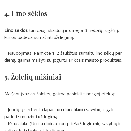
4. Lino sėklos
Lino sėklos
turi daug skaidulų ir omega-3 riebalų rūgščių,
kurios padeda sumažinti uždegimą.
– Naudojimas: Paimkite 1-2 šaukštus sumaltų lino sėklų per
dieną, galima maišyti su jogurtu ar kitais maisto produktais.
5. Žolelių mišiniai
Maišant įvairias žoleles, galima pasiekti sinerginį efektą:
– Juodųjų serbentų lapai: turi diuretikinių savybių ir gali
padėti sumažinti uždegimą.
– Kraujalakė (Urtica dioica): turi priešuždegiminių savybių ir
gali padėti šlapimo takų ligoms.