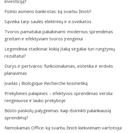
investiciją?
Fizinio asmens bankrotas: ką svarbu žinoti?
Sąveika tarp saulės elektrinių ir e.sveikatos
Tvoros pamatukai pakabinami: modernus sprendimas
greitam ir efektyviam tvoros įrengimui
Legendiniai stadionai: kokią įtaką sirgaliai turi rungtynių
rezultatui?
Durys ir pertvaros: funkcionalumas, estetika ir erdvės
planavimas
Įvadas į Biologique Recherche kosmetiką
Prekybines palapines – efektyvus sprendimas verslui
renginiuose ir lauko prekyboje
Būsto paskolų palyginimas: kaip išsirinkti palankiausią
sprendimą?
Nemokamas Office: ką svarbu žinoti kiekvienam vartotojui