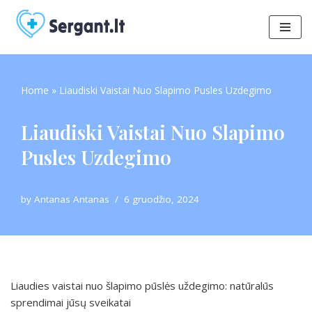
Skip
to
content
Home
»
Liaudiski Vaistai Nuo Slapimo Pusles Uzdegimo
Liaudiski Vaistai Nuo Slapimo
Pusles Uzdegimo
by
Antanas Antanas
6 gruodžio, 2024
Liaudies vaistai nuo šlapimo pūslės uždegimo: natūralūs
sprendimai jūsų sveikatai