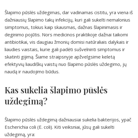
Šlapimo pūslės uždegimas, dar vadinamas cistitu, yra viena iš
dažniausių šlapimo takų infekcijų, kuri gali sukelti nemalonius
simptomus, tokius kaip skausmas, dažnas šlapinimasis ir
deginimo pojūtis. Nors medicinos praktikoje dažnai taikomi
antibiotikai, vis daugiau žmonių domisi natūraliais dalykais ir
liaudies vaistais, kurie gali padėti sušvelninti simptomus ir
skatinti gijimą. Šiame straipsnyje apžvelgsime keletą
efektyvių liaudiškų vaistų nuo šlapimo pūslės uždegimo, jų
naudą ir naudojimo būdus.
Kas sukelia šlapimo pūslės
uždegimą?
Šlapimo pūslės uždegimą dažniausiai sukelia bakterijos, ypač
Escherichia coli (E. coli). Kiti veiksniai, jūsų gali sukelti
uždegimą, yra: