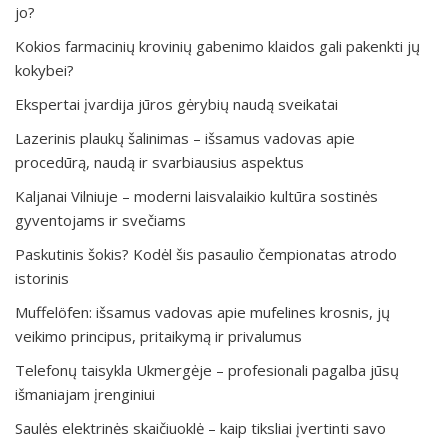
jo?
Kokios farmacinių krovinių gabenimo klaidos gali pakenkti jų
kokybei?
Ekspertai įvardija jūros gėrybių naudą sveikatai
Lazerinis plaukų šalinimas – išsamus vadovas apie
procedūrą, naudą ir svarbiausius aspektus
Kaljanai Vilniuje – moderni laisvalaikio kultūra sostinės
gyventojams ir svečiams
Paskutinis šokis? Kodėl šis pasaulio čempionatas atrodo
istorinis
Muffelöfen: išsamus vadovas apie mufelines krosnis, jų
veikimo principus, pritaikymą ir privalumus
Telefonų taisykla Ukmergėje – profesionali pagalba jūsų
išmaniajam įrenginiui
Saulės elektrinės skaičiuoklė – kaip tiksliai įvertinti savo