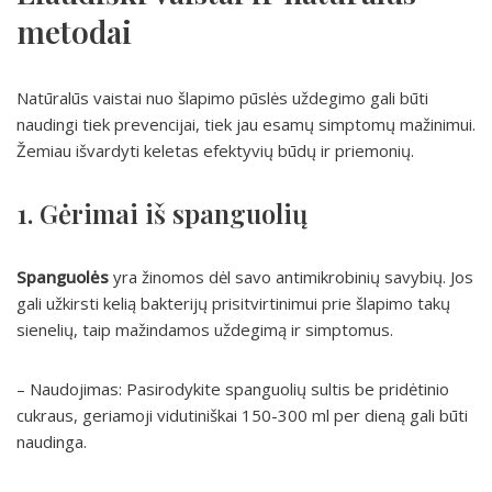
metodai
Natūralūs vaistai nuo šlapimo pūslės uždegimo gali būti
naudingi tiek prevencijai, tiek jau esamų simptomų mažinimui.
Žemiau išvardyti keletas efektyvių būdų ir priemonių.
1. Gėrimai iš spanguolių
Spanguolės
yra žinomos dėl savo antimikrobinių savybių. Jos
gali užkirsti kelią bakterijų prisitvirtinimui prie šlapimo takų
sienelių, taip mažindamos uždegimą ir simptomus.
– Naudojimas: Pasirodykite spanguolių sultis be pridėtinio
cukraus, geriamoji vidutiniškai 150-300 ml per dieną gali būti
naudinga.