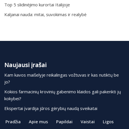
Top 5 slidinėjimo kurortai Italijoje
Kaljanai nauda: mitai, suvokimas ir realybė
Naujausi įrašai
Kam kavos maišelyje reikalingas vožtuvas ir kas nutiktų be
jo?
Kokios farmacinių krovinių gabenimo klaidos gali pakenkti jų
kokybei?
Ekspertai įvardija jūros gėrybių naudą sveikatai
Pradžia
Apie mus
Papildai
Vaistai
Ligos