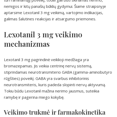
turi raminamąjį poveikį, todėl gali būti skiriamas nerimo,
nemigos ir kitų panašių būklių gydymui. Šiame straipsnyje
aptarsime Lexotanil 3 mg veikimą, vartojimo indikacijas,
galimas šalutines reakcijas ir atsargumo priemones.
Lexotanil 3 mg veikimo
mechanizmas
Lexotanil 3 mg pagrindinė veiklioji medžiaga yra
bromazepamas. Jis veikia centrinę nervų sistemą,
stiprindamas neurotransmiterio GABA (gamma-aminobutyro
rūgšties) poveikį. GABA yra svarbus inhibitorinis
neurotransmiteris, kuris padeda slopinti nervų aktyvumą.
Tokiu būdu Lexotanil mažina nerimo jausmus, suteikia
ramybę ir pagerina miego kokybę.
Veikimo trukmė ir farmakokinetika