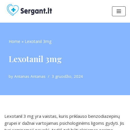
Skip
to
content
Home
»
Lexotanil 3mg
Lexotanil 3mg
by
Antanas Antanas
3 gruodžio, 2024
Lexotanil 3 mg yra vaistas, kuris priklauso benzodiazepinų
grupei ir dažnai vartojamas psichologinėms ligoms gydyti. Jis