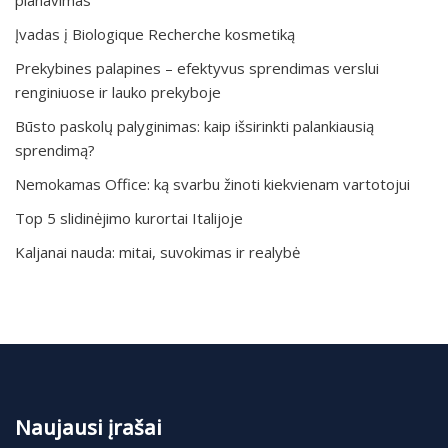
planavimas
Įvadas į Biologique Recherche kosmetiką
Prekybines palapines – efektyvus sprendimas verslui
renginiuose ir lauko prekyboje
Būsto paskolų palyginimas: kaip išsirinkti palankiausią
sprendimą?
Nemokamas Office: ką svarbu žinoti kiekvienam vartotojui
Top 5 slidinėjimo kurortai Italijoje
Kaljanai nauda: mitai, suvokimas ir realybė
Naujausi įrašai