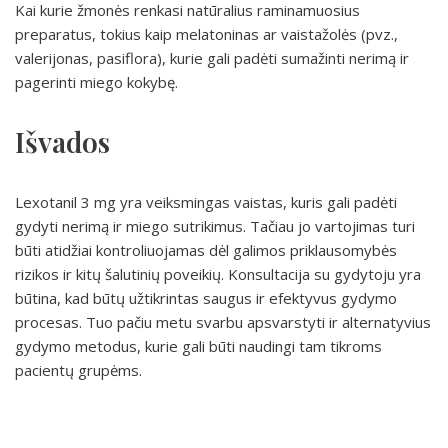
Kai kurie žmonės renkasi natūralius raminamuosius
preparatus, tokius kaip melatoninas ar vaistažolės (pvz.,
valerijonas, pasiflora), kurie gali padėti sumažinti nerimą ir
pagerinti miego kokybę.
Išvados
Lexotanil 3 mg yra veiksmingas vaistas, kuris gali padėti
gydyti nerimą ir miego sutrikimus. Tačiau jo vartojimas turi
būti atidžiai kontroliuojamas dėl galimos priklausomybės
rizikos ir kitų šalutinių poveikių. Konsultacija su gydytoju yra
būtina, kad būtų užtikrintas saugus ir efektyvus gydymo
procesas. Tuo pačiu metu svarbu apsvarstyti ir alternatyvius
gydymo metodus, kurie gali būti naudingi tam tikroms
pacientų grupėms.