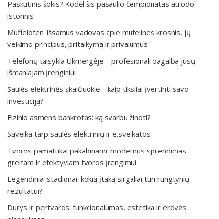
Paskutinis šokis? Kodėl šis pasaulio čempionatas atrodo
istorinis
Muffelöfen: išsamus vadovas apie mufelines krosnis, jų
veikimo principus, pritaikymą ir privalumus
Telefonų taisykla Ukmergėje – profesionali pagalba jūsų
išmaniajam įrenginiui
Saulės elektrinės skaičiuoklė – kaip tiksliai įvertinti savo
investiciją?
Fizinio asmens bankrotas: ką svarbu žinoti?
Sąveika tarp saulės elektrinių ir e.sveikatos
Tvoros pamatukai pakabinami: modernus sprendimas
greitam ir efektyviam tvoros įrengimui
Legendiniai stadionai: kokią įtaką sirgaliai turi rungtynių
rezultatui?
Durys ir pertvaros: funkcionalumas, estetika ir erdvės