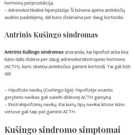
hormonų perprodukciją.
– Adrenokortikalinė hiperplazija: Ši būsena apima antinksčių
audinio padidėjimą, dėl kurio išskiriama per daug kortizolio.
Antrinis Kušingo sindromas
Antrinis Kušingo sindromas
atsiranda, kai hipofizė arba kita
kūno dalis išskiria per daug adrenokortikotropinio hormono
(ACTH), kuris skatina antinksčius gaminti kortizolį. Tai gali būti
dėl:
– Hipofizės navikų (Cushingo liga): Hipofizėje esantis
gerybinis navikas gali sukelti didesnę ACTH gamybą.
– Ekstrahipofizinių navikų: Kai kurių tipų navikai kitose kūno
vietose gali taip pat gaminti ACTH.
Kušingo sindromo simptomai