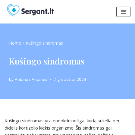
Skip
to
content
Home
»
Kušingo sindromas
Kušingo sindromas
by
Antanas Antanas
7 gruodžio, 2024
Kušingo sindromas yra endokrininė liga, kurią sukelia per
didelis kortizolio kiekis organizme. Šis sindromas gali