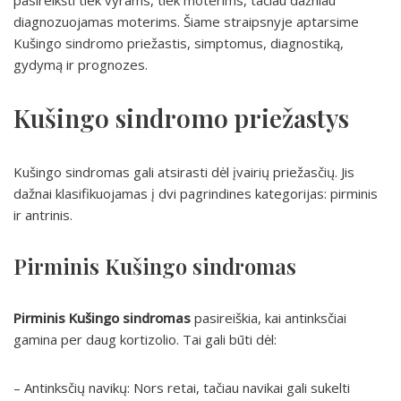
pasireikšti tiek vyrams, tiek moterims, tačiau dažniau
diagnozuojamas moterims. Šiame straipsnyje aptarsime
Kušingo sindromo priežastis, simptomus, diagnostiką,
gydymą ir prognozes.
Kušingo sindromo priežastys
Kušingo sindromas gali atsirasti dėl įvairių priežasčių. Jis
dažnai klasifikuojamas į dvi pagrindines kategorijas: pirminis
ir antrinis.
Pirminis Kušingo sindromas
Pirminis Kušingo sindromas
pasireiškia, kai antinksčiai
gamina per daug kortizolio. Tai gali būti dėl:
– Antinksčių navikų: Nors retai, tačiau navikai gali sukelti