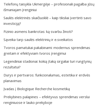
Telefonų taisykla Ukmergėje – profesionali pagalba jūsų
išmaniajam įrenginiui
Saulės elektrinės skaičiuoklė – kaip tiksliai įvertinti savo
investiciją?
Fizinio asmens bankrotas: ką svarbu žinoti?
Sąveika tarp saulės elektrinių ir e.sveikatos
Tvoros pamatukai pakabinami: modernus sprendimas
greitam ir efektyviam tvoros įrengimui
Legendiniai stadionai: kokią įtaką sirgaliai turi rungtynių
rezultatui?
Durys ir pertvaros: funkcionalumas, estetika ir erdvės
planavimas
Įvadas į Biologique Recherche kosmetiką
Prekybines palapines – efektyvus sprendimas verslui
renginiuose ir lauko prekyboje