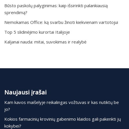
Būsto paskolų palyginimas: kaip išsirinkti palankiausią
sprendimą?
Nemokamas Office: ką svarbu žinoti kiekvienam vartotojui
Top 5 slidinėjimo kurortai Italijoje
Kaljanai nauda: mitai, suvokimas ir realybė
Naujausi įrašai
Kam kavos maišelyje reikalingas vožtuvas ir kas nutiktų be
jo?
Kokios farmacinių krovinių gabenimo klaidos gali pakenkti jų
kokybei?