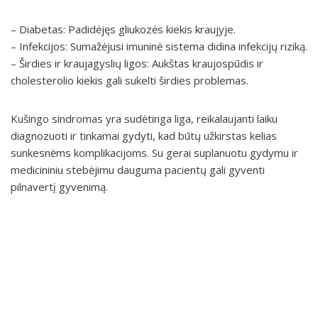
– Diabetas: Padidėjęs gliukozės kiekis kraujyje.
– Infekcijos: Sumažėjusi imuninė sistema didina infekcijų riziką.
– Širdies ir kraujagyslių ligos: Aukštas kraujospūdis ir
cholesterolio kiekis gali sukelti širdies problemas.
Kušingo sindromas yra sudėtinga liga, reikalaujanti laiku
diagnozuoti ir tinkamai gydyti, kad būtų užkirstas kelias
sunkesnėms komplikacijoms. Su gerai suplanuotu gydymu ir
medicininiu stebėjimu dauguma pacientų gali gyventi
pilnavertį gyvenimą.