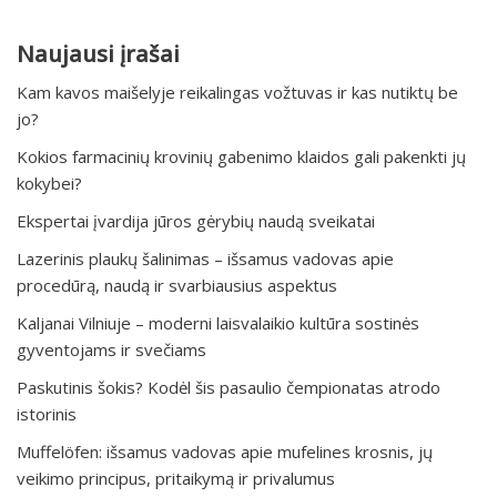
Naujausi įrašai
Kam kavos maišelyje reikalingas vožtuvas ir kas nutiktų be
jo?
Kokios farmacinių krovinių gabenimo klaidos gali pakenkti jų
kokybei?
Ekspertai įvardija jūros gėrybių naudą sveikatai
Lazerinis plaukų šalinimas – išsamus vadovas apie
procedūrą, naudą ir svarbiausius aspektus
Kaljanai Vilniuje – moderni laisvalaikio kultūra sostinės
gyventojams ir svečiams
Paskutinis šokis? Kodėl šis pasaulio čempionatas atrodo
istorinis
Muffelöfen: išsamus vadovas apie mufelines krosnis, jų
veikimo principus, pritaikymą ir privalumus