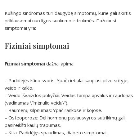
Kušingo sindromas turi daugybę simptomų, kurie gali skirtis
priklausomai nuo ligos sunkumo ir trukmės. Dažniausi
simptomai yra:
Fiziniai simptomai
Fiziniai simptomai
dažnai apima:
– Padidėjęs kūno svoris: Ypač riebalai kaupiasi pilvo srityje,
veido ir kaklo.
– Veido išvaizdos pokyčiai: Veidas tampa apvalus ir raudonas
(vadinamas \”mėnulio veidu\”).
– Raumenų silpnumas: Ypač rankose ir kojose.
– Osteoporozė: Dėl hormonų pusiausvyros sutrikimų gali
pasireikšti kaulų trapumas.
– Kita: Padidėjęs spaudimas, diabeto simptomai.