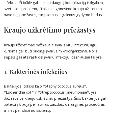
infekciją. Ši būklė gali sukelti daugelį komplikacijų ir ilgalaikių
sveikatos problemų. Toliau nagrinėsime kraujo užkrėtimo
pavojus, priežastis, simptomus ir galimus gydymo būdus.
Kraujo užkrėtimo priežastys
Kraujo užkrėtimas dažniausiai kyla iš kitų infekcinių ligų,
kurioms gali būti būdingi įvairūs mikroorganizmai. Nors
sepsis gali atsirasti dėl įvairių infekcijų, dažniausiai tai yra:
1. Bakterinės infekcijos
Bakterijos, tokios kaip *Staphylococcus aureus*,
*Escherichia coli* ir *Streptococcus pneumoniae*, yra
dažniausios kraujo užkrėtimo priežastys. Šios bakterijos gali
patekti į kraują per atvirus žaizdas, chirurgines procedūras
ar net per šlapimo sistemą.