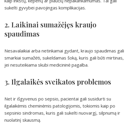
kaip inkstų, kepenų ar plaučių nepakankamumas. Tai gali
sukelti gyvybei pavojingas komplikacijas.
2. Laikinai sumažėjęs kraujo
spaudimas
Nesavalaikiai arba netinkamai gydant, kraujo spaudimas gali
smarkiai sumažėti, sukeldamas šoką, kuris gali būti mirtinas,
jei nesuteikiama skubi medicininė pagalba.
3. Ilgalaikės sveikatos problemos
Net ir išgyvenus po sepsio, pacientai gali susidurti su
ilgalaikėmis cheminėmis patologijomis, tokiomis kaip po
sepsinio sindromas, kuris gali sukelti nuovargį, silpnumą ir
nuolatinį skausmą.