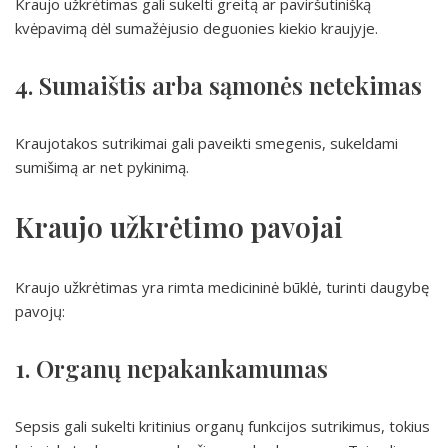
Kraujo užkrėtimas gali sukelti greitą ar paviršutinišką
kvėpavimą dėl sumažėjusio deguonies kiekio kraujyje.
4. Sumaištis arba sąmonės netekimas
Kraujotakos sutrikimai gali paveikti smegenis, sukeldami
sumišimą ar net pykinimą.
Kraujo užkrėtimo pavojai
Kraujo užkrėtimas yra rimta medicininė būklė, turinti daugybę
pavojų:
1. Organų nepakankamumas
Sepsis gali sukelti kritinius organų funkcijos sutrikimus, tokius