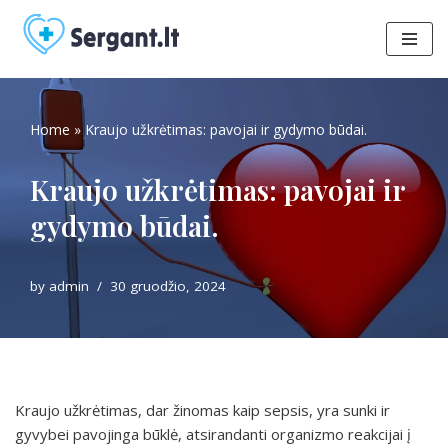
Skip
to
content
Home
»
Kraujo užkrėtimas: pavojai ir gydymo būdai.
Kraujo užkrėtimas: pavojai ir
gydymo būdai.
by
admin
30 gruodžio, 2024
Kraujo užkrėtimas, dar žinomas kaip sepsis, yra sunki ir
gyvybei pavojinga būklė, atsirandanti organizmo reakcijai į