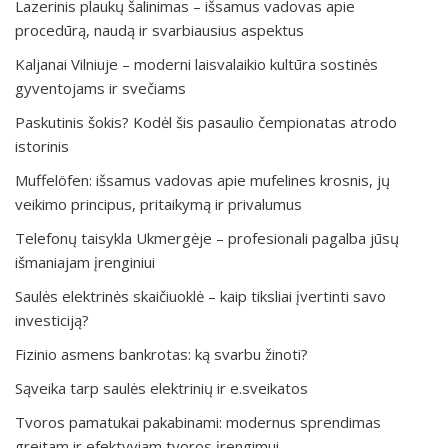
Lazerinis plaukų šalinimas – išsamus vadovas apie
procedūrą, naudą ir svarbiausius aspektus
Kaljanai Vilniuje – moderni laisvalaikio kultūra sostinės
gyventojams ir svečiams
Paskutinis šokis? Kodėl šis pasaulio čempionatas atrodo
istorinis
Muffelöfen: išsamus vadovas apie mufelines krosnis, jų
veikimo principus, pritaikymą ir privalumus
Telefonų taisykla Ukmergėje – profesionali pagalba jūsų
išmaniajam įrenginiui
Saulės elektrinės skaičiuoklė – kaip tiksliai įvertinti savo
investiciją?
Fizinio asmens bankrotas: ką svarbu žinoti?
Sąveika tarp saulės elektrinių ir e.sveikatos
Tvoros pamatukai pakabinami: modernus sprendimas
greitam ir efektyviam tvoros įrengimui