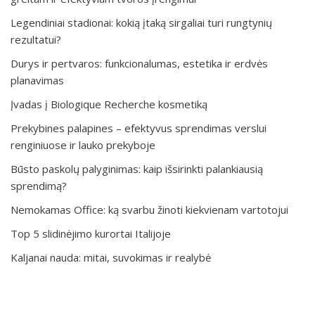
Legendiniai stadionai: kokią įtaką sirgaliai turi rungtynių
rezultatui?
Durys ir pertvaros: funkcionalumas, estetika ir erdvės
planavimas
Įvadas į Biologique Recherche kosmetiką
Prekybines palapines – efektyvus sprendimas verslui
renginiuose ir lauko prekyboje
Būsto paskolų palyginimas: kaip išsirinkti palankiausią
sprendimą?
Nemokamas Office: ką svarbu žinoti kiekvienam vartotojui
Top 5 slidinėjimo kurortai Italijoje
Kaljanai nauda: mitai, suvokimas ir realybė