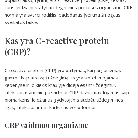
populiariausių tyrimų yra C-reactive protein (CRP) testas,
kuris leidžia nustatyti uždegiminius procesus organizme. CRB
norma yra svarbi rodiklis, padedantis įvertinti žmogaus
sveikatos būklę.
Kas yra C-reactive protein
(CRP)?
C-reactive protein (CRP) yra baltymas, kurį organizmas
gamina kaip atsaką į uždegimą. Jis yra sintetizuojamas
kepenyse ir jo kiekis kraujyje didėja esant uždegimui,
infekcijai ar audinių pažeidimui. CRP dažnai naudojamas kaip
biomarkeris, leidžiantis gydytojams stebėti uždegimines
ligas, infekcijas ir net kai kurias vėžio formas.
CRP vaidmuo organizme