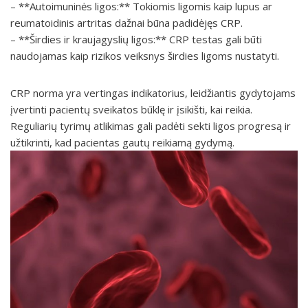
– **Autoimuninės ligos:** Tokiomis ligomis kaip lupus ar
reumatoidinis artritas dažnai būna padidėjęs CRP.
– **Širdies ir kraujagyslių ligos:** CRP testas gali būti
naudojamas kaip rizikos veiksnys širdies ligoms nustatyti.
CRP norma yra vertingas indikatorius, leidžiantis gydytojams
įvertinti pacientų sveikatos būklę ir įsikišti, kai reikia.
Reguliarių tyrimų atlikimas gali padėti sekti ligos progresą ir
užtikrinti, kad pacientas gautų reikiamą gydymą.