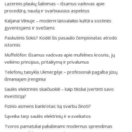
Lazerinis plaukų šalinimas – išsamus vadovas apie
procedūrą, naudą ir svarbiausius aspektus
Kaljanai Vilniuje – moderni laisvalaikio kultūra sostinės
gyventojams ir svečiams
Paskutinis šokis? Kodėl šis pasaulio čempionatas atrodo
istorinis
Muffelöfen: išsamus vadovas apie mufelines krosnis, jų
veikimo principus, pritaikymą ir privalumus
Telefonų taisykla Ukmergėje – profesionali pagalba jūsų
išmaniajam įrenginiui
Saulės elektrinės skaičiuoklė – kaip tiksliai įvertinti savo
investiciją?
Fizinio asmens bankrotas: ką svarbu žinoti?
Sąveika tarp saulės elektrinių ir e.sveikatos
Tvoros pamatukai pakabinami: modernus sprendimas