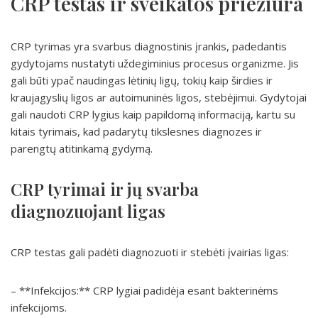
CRP testas ir sveikatos priežiūra
CRP tyrimas yra svarbus diagnostinis įrankis, padedantis
gydytojams nustatyti uždegiminius procesus organizme. Jis
gali būti ypač naudingas lėtinių ligų, tokių kaip širdies ir
kraujagyslių ligos ar autoimuninės ligos, stebėjimui. Gydytojai
gali naudoti CRP lygius kaip papildomą informaciją, kartu su
kitais tyrimais, kad padarytų tikslesnes diagnozes ir
parengtų atitinkamą gydymą.
CRP tyrimai ir jų svarba
diagnozuojant ligas
CRP testas gali padėti diagnozuoti ir stebėti įvairias ligas:
– **Infekcijos:** CRP lygiai padidėja esant bakterinėms
infekcijoms.