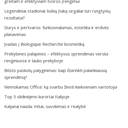
greitam ir efektyviam tvoros įrengimui
Legendiniai stadionai: kokią įtaką sirgaliai turi rungtynių
rezultatui?
Durys ir pertvaros: funkcionalumas, estetika ir erdvės
planavimas
Įvadas į Biologique Recherche kosmetiką
Prekybines palapines – efektyvus sprendimas verslui
renginiuose ir lauko prekyboje
Būsto paskolų palyginimas: kaip išsirinkti palankiausią
sprendimą?
Nemokamas Office: ką svarbu žinoti kiekvienam vartotojui
Top 5 slidinėjimo kurortai Italijoje
Kaljanai nauda: mitai, suvokimas ir realybė