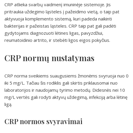
CRP atlieka svarbų vaidmenį imuninėje sistemoje. Jis
pritraukia uždegimo ląsteles į pažeidimo vietą, o taip pat
aktyvuoja komplemento sistemą, kuri padeda naikinti
bakterijas ir pažeistas ląsteles. CRP taip pat gali padėti
gydytojams diagnozuoti lėtines ligas, pavyzdžiui,
reumatoidinio artrito, ir stebėti ligos eigos pokyčius.
CRP normų nustatymas
CRP norma sveikiems suaugusiems žmonėms svyruoja nuo 0
iki 5 mg/L. Tačiau šis rodiklis gali skirtis priklausomai nuo
laboratorijos ir naudojamų tyrimo metodų. Didesnės nei 10
mg/L vertės gali rodyti aktyvų uždegimą, infekciją arba lėtinę
ligą.
CRP normos svyravimai