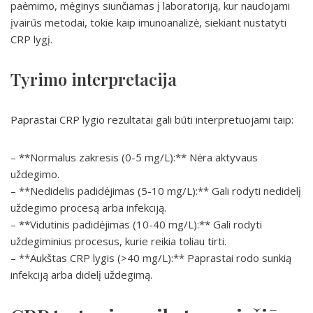
paėmimo, mėginys siunčiamas į laboratoriją, kur naudojami
įvairūs metodai, tokie kaip imunoanalizė, siekiant nustatyti
CRP lygį.
Tyrimo interpretacija
Paprastai CRP lygio rezultatai gali būti interpretuojami taip:
– **Normalus zakresis (0-5 mg/L):** Nėra aktyvaus
uždegimo.
– **Nedidelis padidėjimas (5-10 mg/L):** Gali rodyti nedidelį
uždegimo procesą arba infekciją.
– **Vidutinis padidėjimas (10-40 mg/L):** Gali rodyti
uždegiminius procesus, kurie reikia toliau tirti.
– **Aukštas CRP lygis (>40 mg/L):** Paprastai rodo sunkią
infekciją arba didelį uždegimą.