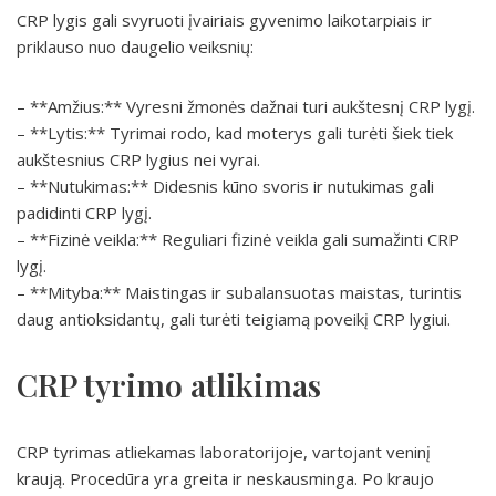
CRP lygis gali svyruoti įvairiais gyvenimo laikotarpiais ir
priklauso nuo daugelio veiksnių:
– **Amžius:** Vyresni žmonės dažnai turi aukštesnį CRP lygį.
– **Lytis:** Tyrimai rodo, kad moterys gali turėti šiek tiek
aukštesnius CRP lygius nei vyrai.
– **Nutukimas:** Didesnis kūno svoris ir nutukimas gali
padidinti CRP lygį.
– **Fizinė veikla:** Reguliari fizinė veikla gali sumažinti CRP
lygį.
– **Mityba:** Maistingas ir subalansuotas maistas, turintis
daug antioksidantų, gali turėti teigiamą poveikį CRP lygiui.
CRP tyrimo atlikimas
CRP tyrimas atliekamas laboratorijoje, vartojant veninį
kraują. Procedūra yra greita ir neskausminga. Po kraujo