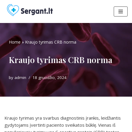
Skip
to
content
Home
»
Kraujo tyrimas CRB norma
Kraujo tyrimas CRB norma
by
admin
18 gruodžio, 2024
Kraujo tyrimas yra svarbus diagnostinis įrankis, leidžiantis
gydytojams įvertinti paciento sveikatos būklę. Vienas iš