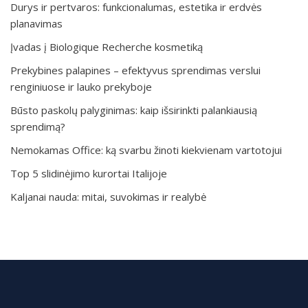
Durys ir pertvaros: funkcionalumas, estetika ir erdvės
planavimas
Įvadas į Biologique Recherche kosmetiką
Prekybines palapines – efektyvus sprendimas verslui
renginiuose ir lauko prekyboje
Būsto paskolų palyginimas: kaip išsirinkti palankiausią
sprendimą?
Nemokamas Office: ką svarbu žinoti kiekvienam vartotojui
Top 5 slidinėjimo kurortai Italijoje
Kaljanai nauda: mitai, suvokimas ir realybė