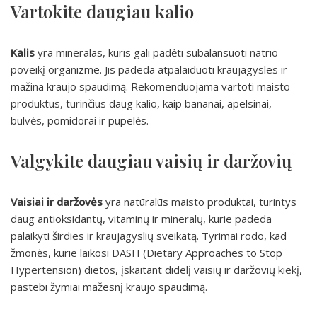
Vartokite daugiau kalio
Kalis
yra mineralas, kuris gali padėti subalansuoti natrio
poveikį organizme. Jis padeda atpalaiduoti kraujagysles ir
mažina kraujo spaudimą. Rekomenduojama vartoti maisto
produktus, turinčius daug kalio, kaip bananai, apelsinai,
bulvės, pomidorai ir pupelės.
Valgykite daugiau vaisių ir daržovių
Vaisiai ir daržovės
yra natūralūs maisto produktai, turintys
daug antioksidantų, vitaminų ir mineralų, kurie padeda
palaikyti širdies ir kraujagyslių sveikatą. Tyrimai rodo, kad
žmonės, kurie laikosi DASH (Dietary Approaches to Stop
Hypertension) dietos, įskaitant didelį vaisių ir daržovių kiekį,
pastebi žymiai mažesnį kraujo spaudimą.