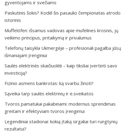
gyventojams ir svečiams
Paskutinis šokis? Kodėl šis pasaulio čempionatas atrodo
istorinis
Muffelöfen: išsamus vadovas apie mufelines krosnis, jų
veikimo principus, pritaikymą ir privalumus
Telefonų taisykla Ukmergėje – profesionali pagalba jūsų
išmaniajam įrenginiui
Saulės elektrinės skaičiuoklė – kaip tiksliai įvertinti savo
investiciją?
Fizinio asmens bankrotas: ką svarbu žinoti?
Sąveika tarp saulės elektrinių ir e.sveikatos
Tvoros pamatukai pakabinami: modernus sprendimas
greitam ir efektyviam tvoros įrengimui
Legendiniai stadionai: kokią įtaką sirgaliai turi rungtynių
rezultatui?