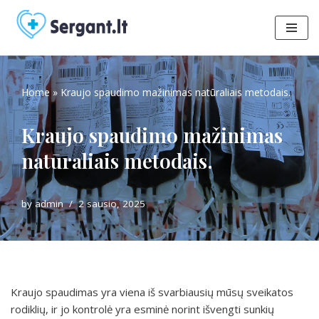
Skip
to
content
Home
»
Kraujo spaudimo mažinimas natūraliais metodais.
Kraujo spaudimo mažinimas
natūraliais metodais.
by
admin
2 sausio, 2025
Kraujo spaudimas yra viena iš svarbiausių mūsų sveikatos
rodiklių, ir jo kontrolė yra esminė norint išvengti sunkių