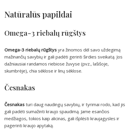
Natūralūs papildai
Omega-3 riebalų rūgštys
Omega-3 riebalų rūgštys
yra žinomos dėl savo uždegimą
mažinančių savybių ir gali padėti gerinti širdies sveikatą. Jos
dažniausiai randamos riebiose žuvyse (pvz., lašišoje,
skumbrėje), chia sėklose ir linų sėklose.
Česnakas
Česnakas
turi daug naudingų savybių, ir tyrimai rodo, kad jis
gali padėti sumažinti kraujo spaudimą. Jame esančios
medžiagos, tokios kaip alicinas, gali išplėsti kraujagysles ir
pagerinti kraujo apytaką.