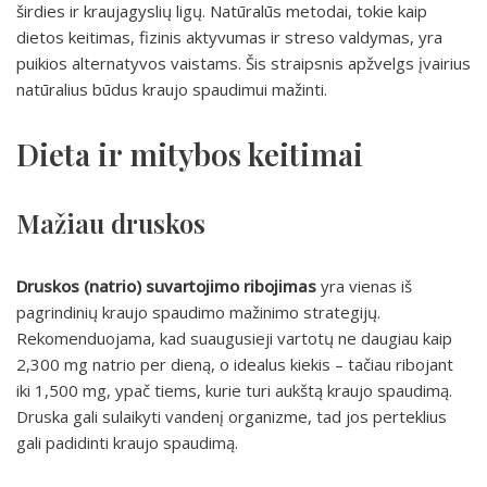
širdies ir kraujagyslių ligų. Natūralūs metodai, tokie kaip
dietos keitimas, fizinis aktyvumas ir streso valdymas, yra
puikios alternatyvos vaistams. Šis straipsnis apžvelgs įvairius
natūralius būdus kraujo spaudimui mažinti.
Dieta ir mitybos keitimai
Mažiau druskos
Druskos (natrio) suvartojimo ribojimas
yra vienas iš
pagrindinių kraujo spaudimo mažinimo strategijų.
Rekomenduojama, kad suaugusieji vartotų ne daugiau kaip
2,300 mg natrio per dieną, o idealus kiekis – tačiau ribojant
iki 1,500 mg, ypač tiems, kurie turi aukštą kraujo spaudimą.
Druska gali sulaikyti vandenį organizme, tad jos perteklius
gali padidinti kraujo spaudimą.