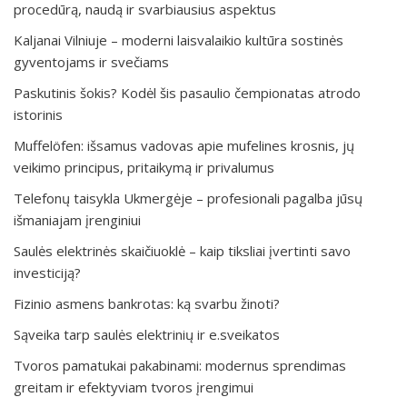
procedūrą, naudą ir svarbiausius aspektus
Kaljanai Vilniuje – moderni laisvalaikio kultūra sostinės
gyventojams ir svečiams
Paskutinis šokis? Kodėl šis pasaulio čempionatas atrodo
istorinis
Muffelöfen: išsamus vadovas apie mufelines krosnis, jų
veikimo principus, pritaikymą ir privalumus
Telefonų taisykla Ukmergėje – profesionali pagalba jūsų
išmaniajam įrenginiui
Saulės elektrinės skaičiuoklė – kaip tiksliai įvertinti savo
investiciją?
Fizinio asmens bankrotas: ką svarbu žinoti?
Sąveika tarp saulės elektrinių ir e.sveikatos
Tvoros pamatukai pakabinami: modernus sprendimas
greitam ir efektyviam tvoros įrengimui