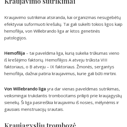
Kraujavimo sutrikimai
Kraujavimo sutrikimai atsiranda, kai organizmas nesugebėtų
efektyviai suformuoti krešulių. Tai gali sukelti tokios ligos kaip
hemofilija, von Willebrando liga ar kitos genetinės
patologijos.
Hemofilija
– tai paveldima liga, kurią sukelia trūkumas vieno
iš krešėjimo faktorių. Hemofilijos A atveju trūksta VIII
faktoriaus, o B atveju – IX faktoriaus. Žmonės, sergantys
hemofilija, dažnai patiria kraujavimus, kurie gali būti mirtini.
Von Willebrando liga
yra dar vienas paveldimas sutrikimas,
veiksmingai trukdantis trombocitams prilipti prie kraujagyslių
sienelių. Ši liga pasireiškia kraujavimu iš nosies, mėlynėmis ir
gausiais menstruacijų srautais.
Kraujagyslių trombozė