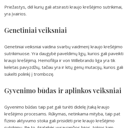
Priežastys, dėl kurių gali atsirasti kraujo krešėjimo sutrikimai,
yra įvairios.
Genetiniai veiksniai
Genetiniai veiksniai vaidina svarbų vaidmenį kraujo krešėjimo
sutrikimuose. Yra daugybė paveldimų ligų, kurios gali paveikti
kraujo krešėjimą. Hemofilija ir von Willebrando liga yra tik
keletas pavyzdžių, tačiau yra ir kitų genų mutacijų, kurios gali
sukelti polinkį į trombozę.
Gyvenimo būdas ir aplinkos veiksniai
Gyvenimo būdas taip pat gali turėti didelę įtaką kraujo
krešėjimo procesams. Rūkymas, netinkama mityba, taip pat
fizinio aktyvumo stoka gali prisidėti prie kraujo krešėjimo
sutrikimų. Be to, ilgalaikės vyraujančios ligos, tokios kaip