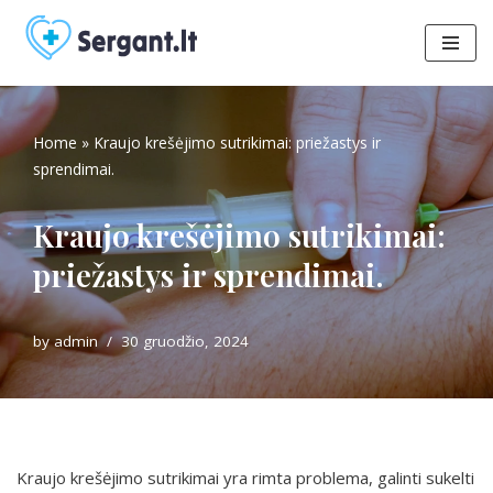
Skip
to
content
Home
»
Kraujo krešėjimo sutrikimai: priežastys ir
sprendimai.
Kraujo krešėjimo sutrikimai:
priežastys ir sprendimai.
by
admin
30 gruodžio, 2024
Kraujo krešėjimo sutrikimai yra rimta problema, galinti sukelti