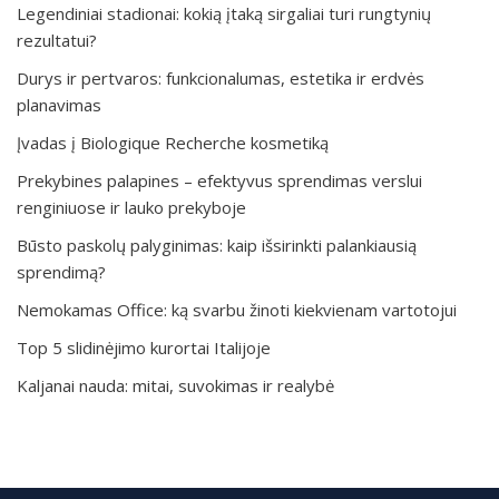
Legendiniai stadionai: kokią įtaką sirgaliai turi rungtynių
rezultatui?
Durys ir pertvaros: funkcionalumas, estetika ir erdvės
planavimas
Įvadas į Biologique Recherche kosmetiką
Prekybines palapines – efektyvus sprendimas verslui
renginiuose ir lauko prekyboje
Būsto paskolų palyginimas: kaip išsirinkti palankiausią
sprendimą?
Nemokamas Office: ką svarbu žinoti kiekvienam vartotojui
Top 5 slidinėjimo kurortai Italijoje
Kaljanai nauda: mitai, suvokimas ir realybė