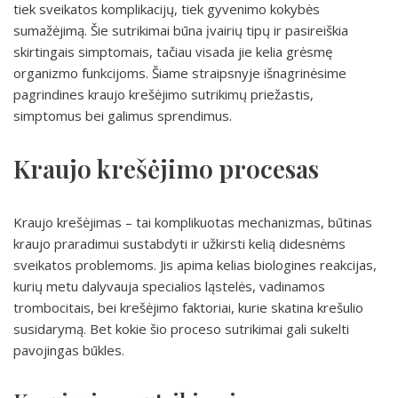
tiek sveikatos komplikacijų, tiek gyvenimo kokybės
sumažėjimą. Šie sutrikimai būna įvairių tipų ir pasireiškia
skirtingais simptomais, tačiau visada jie kelia grėsmę
organizmo funkcijoms. Šiame straipsnyje išnagrinėsime
pagrindines kraujo krešėjimo sutrikimų priežastis,
simptomus bei galimus sprendimus.
Kraujo krešėjimo procesas
Kraujo krešėjimas – tai komplikuotas mechanizmas, būtinas
kraujo praradimui sustabdyti ir užkirsti kelią didesnėms
sveikatos problemoms. Jis apima kelias biologines reakcijas,
kurių metu dalyvauja specialios ląstelės, vadinamos
trombocitais, bei krešėjimo faktoriai, kurie skatina krešulio
susidarymą. Bet kokie šio proceso sutrikimai gali sukelti
pavojingas būkles.