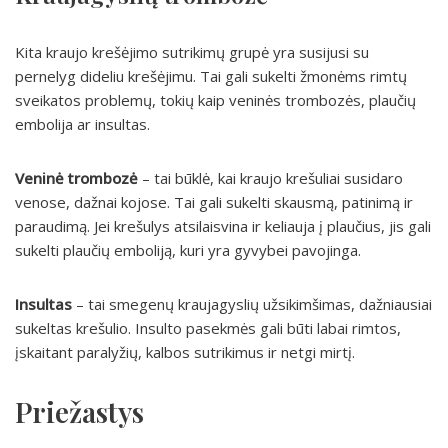
Kita kraujo krešėjimo sutrikimų grupė yra susijusi su
pernelyg dideliu krešėjimu. Tai gali sukelti žmonėms rimtų
sveikatos problemų, tokių kaip veninės trombozės, plaučių
embolija ar insultas.
Veninė trombozė
– tai būklė, kai kraujo krešuliai susidaro
venose, dažnai kojose. Tai gali sukelti skausmą, patinimą ir
paraudimą. Jei krešulys atsilaisvina ir keliauja į plaučius, jis gali
sukelti plaučių emboliją, kuri yra gyvybei pavojinga.
Insultas
– tai smegenų kraujagyslių užsikimšimas, dažniausiai
sukeltas krešulio. Insulto pasekmės gali būti labai rimtos,
įskaitant paralyžių, kalbos sutrikimus ir netgi mirtį.
Priežastys