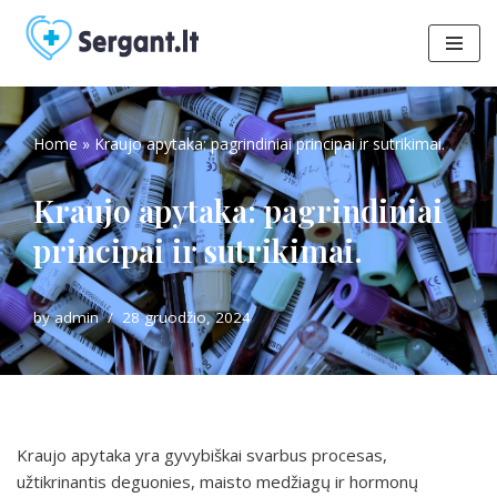
Skip
to
content
Home
»
Kraujo apytaka: pagrindiniai principai ir sutrikimai.
Kraujo apytaka: pagrindiniai
principai ir sutrikimai.
by
admin
28 gruodžio, 2024
Kraujo apytaka yra gyvybiškai svarbus procesas,
užtikrinantis deguonies, maisto medžiagų ir hormonų