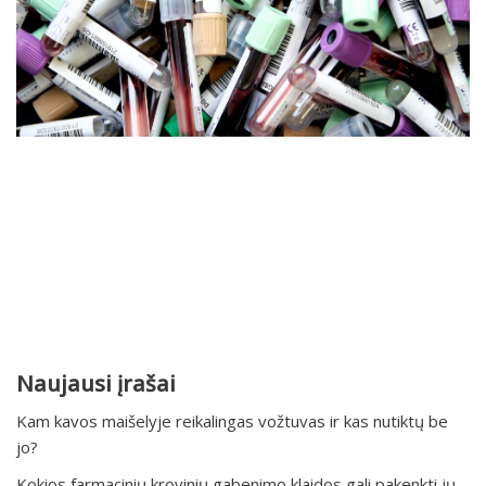
Naujausi įrašai
Kam kavos maišelyje reikalingas vožtuvas ir kas nutiktų be
jo?
Kokios farmacinių krovinių gabenimo klaidos gali pakenkti jų