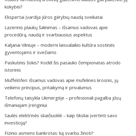
kokybei?
Ekspertai įvardija jūros gėrybių naudą sveikatai
Lazerinis plaukų šalinimas – išsamus vadovas apie
procedūrą, naudą ir svarbiausius aspektus
Kaljanai Vilniuje – moderni laisvalaikio kultūra sostinės
gyventojams ir svečiams
Paskutinis šokis? Kodėl šis pasaulio čempionatas atrodo
istorinis
Muffelöfen: išsamus vadovas apie mufelines krosnis, jų
veikimo principus, pritaikymą ir privalumus
Telefonų taisykla Ukmergėje – profesionali pagalba jūsų
išmaniajam įrenginiui
Saulės elektrinės skaičiuoklė – kaip tiksliai įvertinti savo
investiciją?
Fizinio asmens bankrotas: ką svarbu žinoti?