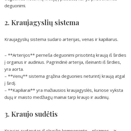
deguonimi.
2. Kraujagyslių sistema
Kraujagyslių sistema sudaro arterijas, venas ir kapiliarus.
– **Arterijos** perneša deguonimi prisotintą kraują iš širdies
į organus ir audinius. Pagrindinė arterija, išeinanti iš širdies,
yra aorta.
– **Venų** sistema grąžina deguonies neturintį kraują atgal
į širdį.
– **Kapiliarai** yra mažiausios kraujagyslės, kuriose vyksta
dujų ir maisto medžiagų mainai tarp kraujo ir audinių.
3. Kraujo sudėtis
Kraujas sudarytas iš skysčio komponento – plazmos – ir