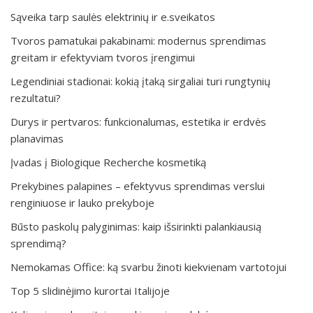
Sąveika tarp saulės elektrinių ir e.sveikatos
Tvoros pamatukai pakabinami: modernus sprendimas
greitam ir efektyviam tvoros įrengimui
Legendiniai stadionai: kokią įtaką sirgaliai turi rungtynių
rezultatui?
Durys ir pertvaros: funkcionalumas, estetika ir erdvės
planavimas
Įvadas į Biologique Recherche kosmetiką
Prekybines palapines – efektyvus sprendimas verslui
renginiuose ir lauko prekyboje
Būsto paskolų palyginimas: kaip išsirinkti palankiausią
sprendimą?
Nemokamas Office: ką svarbu žinoti kiekvienam vartotojui
Top 5 slidinėjimo kurortai Italijoje