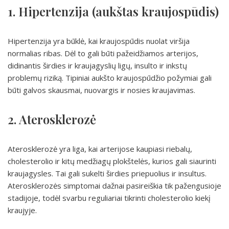
1. Hipertenzija (aukštas kraujospūdis)
Hipertenzija yra būklė, kai kraujospūdis nuolat viršija
normalias ribas. Dėl to gali būti pažeidžiamos arterijos,
didinantis širdies ir kraujagyslių ligų, insulto ir inkstų
problemų riziką. Tipiniai aukšto kraujospūdžio požymiai gali
būti galvos skausmai, nuovargis ir nosies kraujavimas.
2. Aterosklerozė
Aterosklerozė yra liga, kai arterijose kaupiasi riebalų,
cholesterolio ir kitų medžiagų plokštelės, kurios gali siaurinti
kraujagysles. Tai gali sukelti širdies priepuolius ir insultus.
Aterosklerozės simptomai dažnai pasireiškia tik pažengusioje
stadijoje, todėl svarbu reguliariai tikrinti cholesterolio kiekį
kraujyje.