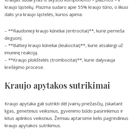
kraujo ląstelių. Plazma sudaro apie 55% kraujo tūrio, o likusi
dalis yra kraujo ląstelės, kurios apima:
– **Raudonieji kraujo kūneliai (eritrocitai)**, kurie perneša
deguonį.
– **Baltieji kraujo kūneliai (leukocitai)**, kurie atsakingi už
imuninę reakciją.
– **Kraujo plokštelės (trombocitai)**, kurie dalyvauja
krešėjimo procese.
Kraujo apytakos sutrikimai
Kraujo apytaka gali sutrikti dėl įvairių priežasčių, įskaitant
ligas, genetinius veiksnius, gyvenimo būdo pasirinkimus ir
kitus aplinkos veiksnius. Žemiau aptarsime kelis pagrindinius
kraujo apytakos sutrikimus.