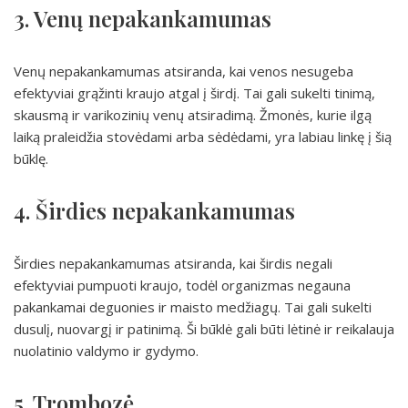
3. Venų nepakankamumas
Venų nepakankamumas atsiranda, kai venos nesugeba
efektyviai grąžinti kraujo atgal į širdį. Tai gali sukelti tinimą,
skausmą ir varikozinių venų atsiradimą. Žmonės, kurie ilgą
laiką praleidžia stovėdami arba sėdėdami, yra labiau linkę į šią
būklę.
4. Širdies nepakankamumas
Širdies nepakankamumas atsiranda, kai širdis negali
efektyviai pumpuoti kraujo, todėl organizmas negauna
pakankamai deguonies ir maisto medžiagų. Tai gali sukelti
dusulį, nuovargį ir patinimą. Ši būklė gali būti lėtinė ir reikalauja
nuolatinio valdymo ir gydymo.
5. Trombozė