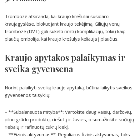
Trombozė atsiranda, kai kraujo krešuliai susidaro
kraujagyslėse, blokuojant kraujo tekėjimą. Giliųjų venų
trombozė (DVT) gali sukelti rimtų komplikacijų, tokių kaip
plaučių embolija, kai kraujo krešulys keliauja į plaučius.
Kraujo apytakos palaikymas ir
sveika gyvensena
Norint palaikyti sveiką kraujo apytaką, būtina laikytis sveikos
gyvensenos taisyklių:
– **Subalansuota mityba**: Vartokite daug vaisių, daržovių,
pilno grūdo produktų, riešutų ir žuvies, o sumažinkite sočiųjų
riebalų ir rafinuotų cukrų kiekį.
– **Fizinis aktyvumas**: Reguliarus fizinis aktyvumas, toks