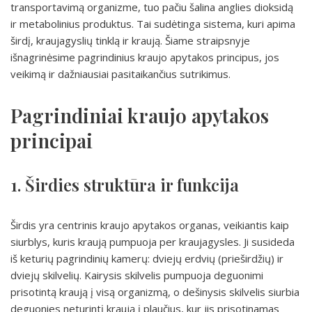
transportavimą organizme, tuo pačiu šalina anglies dioksidą
ir metabolinius produktus. Tai sudėtinga sistema, kuri apima
širdį, kraujagyslių tinklą ir kraują. Šiame straipsnyje
išnagrinėsime pagrindinius kraujo apytakos principus, jos
veikimą ir dažniausiai pasitaikančius sutrikimus.
Pagrindiniai kraujo apytakos
principai
1. Širdies struktūra ir funkcija
Širdis yra centrinis kraujo apytakos organas, veikiantis kaip
siurblys, kuris kraują pumpuoja per kraujagysles. Ji susideda
iš keturių pagrindinių kamerų: dviejų erdvių (prieširdžių) ir
dviejų skilvelių. Kairysis skilvelis pumpuoja deguonimi
prisotintą kraują į visą organizmą, o dešinysis skilvelis siurbia
deguonies neturintį kraują į plaučius, kur jis prisotinamas