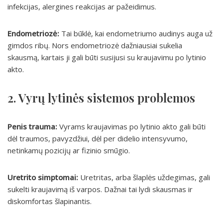
infekcijas, alergines reakcijas ar pažeidimus.
Endometriozė:
Tai būklė, kai endometriumo audinys auga už
gimdos ribų. Nors endometriozė dažniausiai sukelia
skausmą, kartais ji gali būti susijusi su kraujavimu po lytinio
akto.
2. Vyrų lytinės sistemos problemos
Penis trauma:
Vyrams kraujavimas po lytinio akto gali būti
dėl traumos, pavyzdžiui, dėl per didelio intensyvumo,
netinkamų pozicijų ar fizinio smūgio.
Uretrito simptomai:
Uretritas, arba šlaplės uždegimas, gali
sukelti kraujavimą iš varpos. Dažnai tai lydi skausmas ir
diskomfortas šlapinantis.