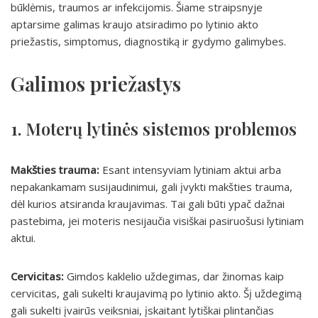
būklėmis, traumos ar infekcijomis. Šiame straipsnyje
aptarsime galimas kraujo atsiradimo po lytinio akto
priežastis, simptomus, diagnostiką ir gydymo galimybes.
Galimos priežastys
1. Moterų lytinės sistemos problemos
Makšties trauma:
Esant intensyviam lytiniam aktui arba
nepakankamam susijaudinimui, gali įvykti makšties trauma,
dėl kurios atsiranda kraujavimas. Tai gali būti ypač dažnai
pastebima, jei moteris nesijaučia visiškai pasiruošusi lytiniam
aktui.
Cervicitas:
Gimdos kaklelio uždegimas, dar žinomas kaip
cervicitas, gali sukelti kraujavimą po lytinio akto. Šį uždegimą
gali sukelti įvairūs veiksniai, įskaitant lytiškai plintančias