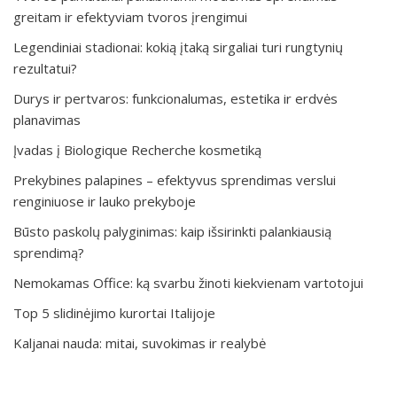
greitam ir efektyviam tvoros įrengimui
Legendiniai stadionai: kokią įtaką sirgaliai turi rungtynių
rezultatui?
Durys ir pertvaros: funkcionalumas, estetika ir erdvės
planavimas
Įvadas į Biologique Recherche kosmetiką
Prekybines palapines – efektyvus sprendimas verslui
renginiuose ir lauko prekyboje
Būsto paskolų palyginimas: kaip išsirinkti palankiausią
sprendimą?
Nemokamas Office: ką svarbu žinoti kiekvienam vartotojui
Top 5 slidinėjimo kurortai Italijoje
Kaljanai nauda: mitai, suvokimas ir realybė