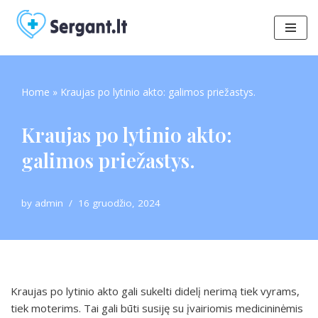
Skip
to
content
Home
»
Kraujas po lytinio akto: galimos priežastys.
Kraujas po lytinio akto:
galimos priežastys.
by
admin
16 gruodžio, 2024
Kraujas po lytinio akto gali sukelti didelį nerimą tiek vyrams,
tiek moterims. Tai gali būti susiję su įvairiomis medicininėmis