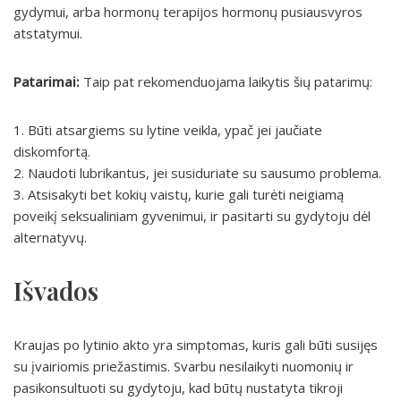
gydymui, arba hormonų terapijos hormonų pusiausvyros
atstatymui.
Patarimai:
Taip pat rekomenduojama laikytis šių patarimų:
1. Būti atsargiems su lytine veikla, ypač jei jaučiate
diskomfortą.
2. Naudoti lubrikantus, jei susiduriate su sausumo problema.
3. Atsisakyti bet kokių vaistų, kurie gali turėti neigiamą
poveikį seksualiniam gyvenimui, ir pasitarti su gydytoju dėl
alternatyvų.
Išvados
Kraujas po lytinio akto yra simptomas, kuris gali būti susijęs
su įvairiomis priežastimis. Svarbu nesilaikyti nuomonių ir
pasikonsultuoti su gydytoju, kad būtų nustatyta tikroji