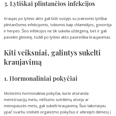
3. Lytiškai plintančios infekcijos
Kraujas po lytinio akto gali būti susijęs su įvairiomis lytiškai
plintančiomis infekcijomis, tokiomis kaip chlamidijos, gonorėja
ir herpes. Šios infekcijos ne tik sukelia uždegimą, bet ir gali
paveikti gleivinę, todėl po lytinio akto pasireiškia kraujavimas.
Kiti veiksniai, galintys sukelti
kraujavimą
1. Hormonaliniai pokyčiai
Moterims hormonaliniai pokyčiai, kurie atsiranda
menstruacijų metu, nėštumo sutrikimų atveju ar
menopauzės metu, gali sukelti kraujavimą. Šiuo laikotarpiu
ypač svarbu stebėti organizmo pokyčius ir atkreipti dėmesį į