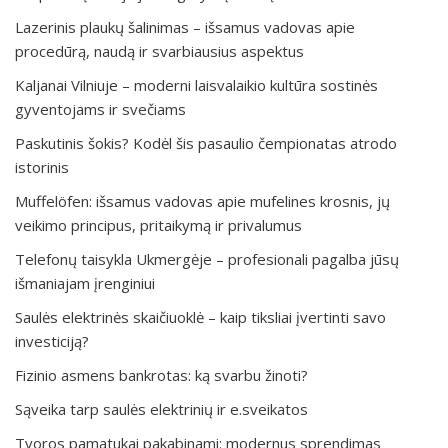
Lazerinis plaukų šalinimas – išsamus vadovas apie
procedūrą, naudą ir svarbiausius aspektus
Kaljanai Vilniuje – moderni laisvalaikio kultūra sostinės
gyventojams ir svečiams
Paskutinis šokis? Kodėl šis pasaulio čempionatas atrodo
istorinis
Muffelöfen: išsamus vadovas apie mufelines krosnis, jų
veikimo principus, pritaikymą ir privalumus
Telefonų taisykla Ukmergėje – profesionali pagalba jūsų
išmaniajam įrenginiui
Saulės elektrinės skaičiuoklė – kaip tiksliai įvertinti savo
investiciją?
Fizinio asmens bankrotas: ką svarbu žinoti?
Sąveika tarp saulės elektrinių ir e.sveikatos
Tvoros pamatukai pakabinami: modernus sprendimas