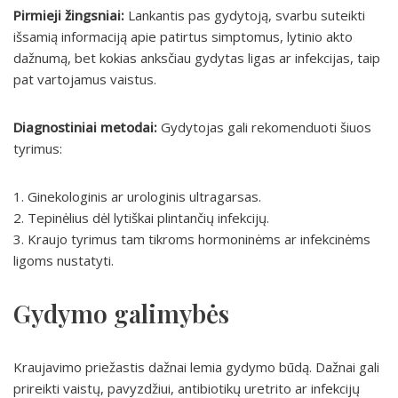
Pirmieji žingsniai:
Lankantis pas gydytoją, svarbu suteikti
išsamią informaciją apie patirtus simptomus, lytinio akto
dažnumą, bet kokias anksčiau gydytas ligas ar infekcijas, taip
pat vartojamus vaistus.
Diagnostiniai metodai:
Gydytojas gali rekomenduoti šiuos
tyrimus:
1. Ginekologinis ar urologinis ultragarsas.
2. Tepinėlius dėl lytiškai plintančių infekcijų.
3. Kraujo tyrimus tam tikroms hormoninėms ar infekcinėms
ligoms nustatyti.
Gydymo galimybės
Kraujavimo priežastis dažnai lemia gydymo būdą. Dažnai gali
prireikti vaistų, pavyzdžiui, antibiotikų uretrito ar infekcijų