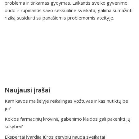
problema ir tinkamas gydymas. Laikantis sveiko gyvenimo
būdo ir rūpinantis savo seksualine sveikata, galima sumažinti
riziką susidurti su panašiomis problemomis ateityje.
Naujausi įrašai
Kam kavos maišelyje reikalingas vožtuvas ir kas nutiktų be
jo?
Kokios farmacinių krovinių gabenimo klaidos gali pakenkti jų
kokybei?
Ekspertai įvardija jūros gėrybių naudą sveikatai