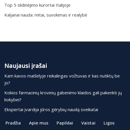
Top 5 slidinėjimo kurortai Italijoje
Kaljanai nauda: mitai, suvokimas ir realybė
Naujausi įrašai
Kam kavos maišelyje reikalingas vožtuvas ir kas nutiktų be
jo?
Kokios farmacinių krovinių gabenimo klaidos gali pakenkti jų
kokybei?
Ekspertai įvardija jūros gėrybių naudą sveikatai
Pradžia
Apie mus
Papildai
Vaistai
Ligos