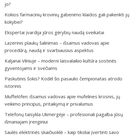
jo?
Kokios farmacinių krovinių gabenimo klaidos gali pakenkti jų
kokybei?
Ekspertai įvardija jūros gėrybių naudą sveikatai
Lazerinis plaukų šalinimas – išsamus vadovas apie
procedūrą, naudą ir svarbiausius aspektus
Kaljanai Vilniuje – moderni laisvalaikio kultūra sostinės
gyventojams ir svečiams
Paskutinis šokis? Kodėl šis pasaulio čempionatas atrodo
istorinis
Muffelöfen: išsamus vadovas apie mufelines krosnis, jų
veikimo principus, pritaikymą ir privalumus
Telefonų taisykla Ukmergėje – profesionali pagalba jūsų
išmaniajam įrenginiui
Saulės elektrinės skaičiuoklė – kaip tiksliai įvertinti savo