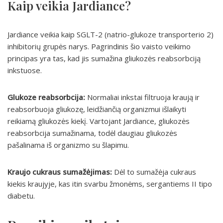
Kaip veikia Jardiance?
Jardiance veikia kaip SGLT-2 (natrio-glukoze transporterio 2)
inhibitorių grupės narys. Pagrindinis šio vaisto veikimo
principas yra tas, kad jis sumažina gliukozės reabsorbciją
inkstuose.
Glukoze reabsorbcija:
Normaliai inkstai filtruoja kraują ir
reabsorbuoja gliukozę, leidžiančią organizmui išlaikyti
reikiamą gliukozės kiekį. Vartojant Jardiance, gliukozės
reabsorbcija sumažinama, todėl daugiau gliukozės
pašalinama iš organizmo su šlapimu.
Kraujo cukraus sumažėjimas:
Dėl to sumažėja cukraus
kiekis kraujyje, kas itin svarbu žmonėms, sergantiems II tipo
diabetu.