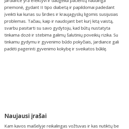
Jardiance yra efektyvi ir daugeliui pacientų naudinga
priemonė, gydant II tipo diabetą ir papildomai padedant
įveikti kai kurias su širdies ir kraujagyslių ligomis susijusias
problemas. Tačiau, kaip ir naudojant bet kurį kitą vaistą,
svarbu pasitarti su savo gydytoju, kad būtų nustatyta
tinkama dozė ir stebima galimų šalutinių poveikių rizika. Su
tinkamu gydymu ir gyvenimo būdo pokyčiais, Jardiance gali
padėti pagerinti gyvenimo kokybę ir sveikatos būklę.
Naujausi įrašai
Kam kavos maišelyje reikalingas vožtuvas ir kas nutiktų be