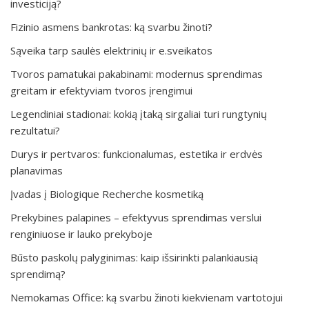
investiciją?
Fizinio asmens bankrotas: ką svarbu žinoti?
Sąveika tarp saulės elektrinių ir e.sveikatos
Tvoros pamatukai pakabinami: modernus sprendimas
greitam ir efektyviam tvoros įrengimui
Legendiniai stadionai: kokią įtaką sirgaliai turi rungtynių
rezultatui?
Durys ir pertvaros: funkcionalumas, estetika ir erdvės
planavimas
Įvadas į Biologique Recherche kosmetiką
Prekybines palapines – efektyvus sprendimas verslui
renginiuose ir lauko prekyboje
Būsto paskolų palyginimas: kaip išsirinkti palankiausią
sprendimą?
Nemokamas Office: ką svarbu žinoti kiekvienam vartotojui