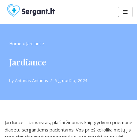
Skip
to
content
Home
»
Jardiance
Jardiance
by
Antanas Antanas
6 gruodžio, 2024
Jardiance – tai vaistas, plačiai žinomas kaip gydymo priemonė
diabetu sergantiems pacientams. Vos prieš keliolika metų jis