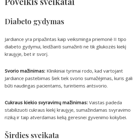
Poveikis sveikatai
Diabeto gydymas
Jardiance yra pripažintas kaip veiksminga priemonė II tipo
diabeto gydymui, leidžianti sumažinti ne tik gliukozės kiekį
kraujyje, bet ir svorį.
Svorio mažinimas:
Klinikiniai tyrimai rodo, kad vartojant
Jardiance pastebimas šiek tiek svorio sumažėjimas, kuris gali
būti naudingas pacientams, turintiems antsvorio.
Cukraus kiekio svyravimų mažinimas:
Vaistas padeda
stabilizuoti cukraus kiekį kraujyje, sumažindamas svyravimo
riziką ir taip atverdamas kelią geresnei gyvenimo kokybei.
Širdies sveikata