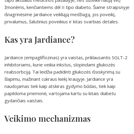
tapo aktualus medicinos pasaulyje, nes suteikė naują viltį
žmonėms, kenčiantiems dėl II tipo diabeto. Šiame straipsnyje
išnagrinėsime Jardiance veikliąją medžiagą, jos poveikį,
privalumus, šalutinius poveikius ir kitas svarbias detales.
Kas yra Jardiance?
Jardiance (empagliflozinas) yra vaistas, priklausantis SGLT-2
inhibitoriams, kurie veikia inkstus, slopindami gliukozės
reabsorbciją. Tai leidžia padidinti gliukozės išsiskyrimą su
šlapimu, mažinant cukraus kiekį kraujyje. Jardiance yra
naudojamas tiek kaip atskiras gydymo būdas, tiek kaip
papildoma priemonė, vartojama kartu su kitais diabetu
gydančiais vaistais.
Veikimo mechanizmas