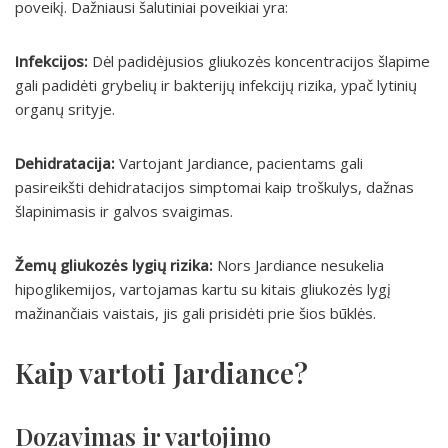
poveikį. Dažniausi šalutiniai poveikiai yra:
Infekcijos:
Dėl padidėjusios gliukozės koncentracijos šlapime
gali padidėti grybelių ir bakterijų infekcijų rizika, ypač lytinių
organų srityje.
Dehidratacija:
Vartojant Jardiance, pacientams gali
pasireikšti dehidratacijos simptomai kaip troškulys, dažnas
šlapinimasis ir galvos svaigimas.
Žemų gliukozės lygių rizika:
Nors Jardiance nesukelia
hipoglikemijos, vartojamas kartu su kitais gliukozės lygį
mažinančiais vaistais, jis gali prisidėti prie šios būklės.
Kaip vartoti Jardiance?
Dozavimas ir vartojimo