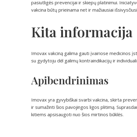
pasiutligės prevencijai ir skiepų platinimui. Iniciaty
vakcina būtų prieinama net ir mažiausiai išsivysčius
Kita informacija
Imovax vakciną galima gauti įvairiose medicinos įst
su gydytoju dėl galimų kontraindikacijų ir individua
Apibendrinimas
Imovax yra gyvybiškai svarbi vakcina, skirta prevenc
ir sumažinti šios pavojingos ligos plitimą. Suprasda
kitiems apsisaugoti nuo šios mirtinos būklės.