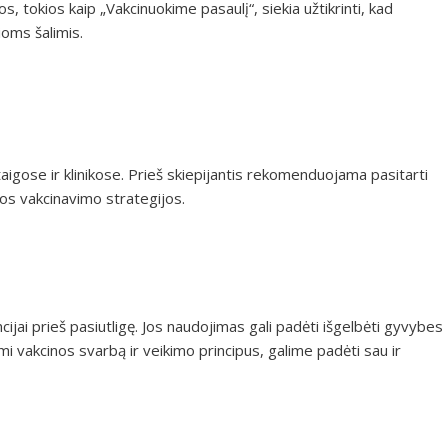
vos, tokios kaip „Vakcinuokime pasaulį“, siekia užtikrinti, kad
ioms šalimis.
aigose ir klinikose. Prieš skiepijantis rekomenduojama pasitarti
lios vakcinavimo strategijos.
ijai prieš pasiutligę. Jos naudojimas gali padėti išgelbėti gyvybes
mi vakcinos svarbą ir veikimo principus, galime padėti sau ir