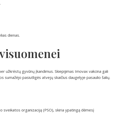
.
elias dienas.
 visuomenei
 per užkrėstų gyvūnų įkandimus. Skiepijimas Imovax vakcina gali
cijos sumažėjo pasiutligės atvejų skaičius daugelyje pasaulio šalių.
lio sveikatos organizaciją (PSO), skiria ypatingą dėmesį