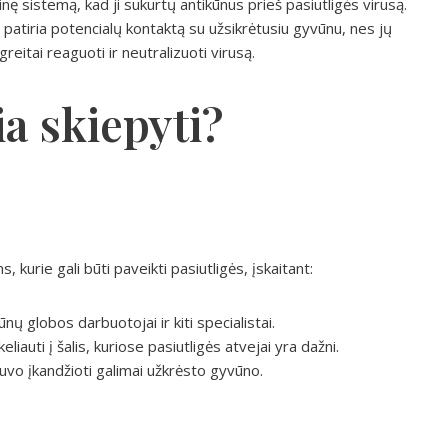
nę sistemą, kad ji sukurtų antikūnus prieš pasiutligės virusą.
ie patiria potencialų kontaktą su užsikrėtusiu gyvūnu, nes jų
reitai reaguoti ir neutralizuoti virusą.
a skiepyti?
rie gali būti paveikti pasiutligės, įskaitant:
ų globos darbuotojai ir kiti specialistai.
iauti į šalis, kuriose pasiutligės atvejai yra dažni.
buvo įkandžioti galimai užkrėsto gyvūno.