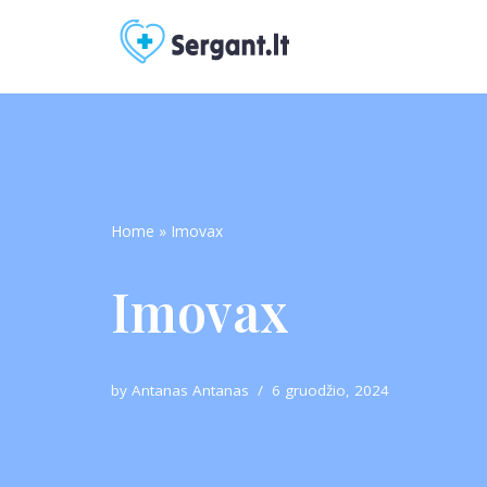
Skip
to
content
Home
»
Imovax
Imovax
by
Antanas Antanas
6 gruodžio, 2024