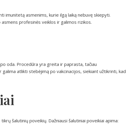
nti imunitetą asmenims, kurie ilgą laiką nebuvę skiepyti.
o asmens profesinės veiklos ir galimos rizikos.
po oda. Procedūra yra greita ir paprasta, tačiau
alima atlikti stebėjimą po vakcinacijos, siekiant užtikrinti, kad
iai
m tikrų šalutinių poveikių. Dažniausi šalutiniai poveikiai apima: