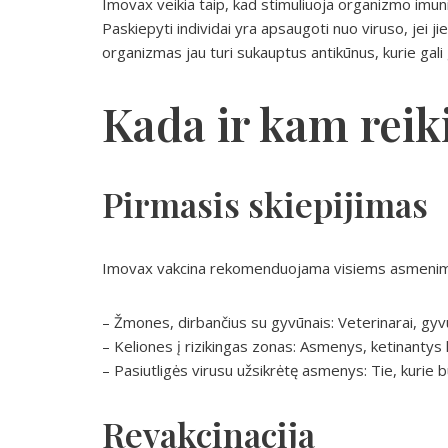
Imovax veikia taip, kad stimuliuoja organizmo imuni
Paskiepyti individai yra apsaugoti nuo viruso, jei j
organizmas jau turi sukauptus antikūnus, kurie gali g
Kada ir kam reiki
Pirmasis skiepijimas
Imovax vakcina rekomenduojama visiems asmenims, ku
– Žmones, dirbančius su gyvūnais: Veterinarai, gyvūn
– Keliones į rizikingas zonas: Asmenys, ketinantys kel
– Pasiutligės virusu užsikrėtę asmenys: Tie, kurie 
Revakcinacija