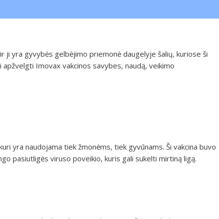
, ir ji yra gyvybės gelbėjimo priemonė daugelyje šalių, kuriose ši
iai apžvelgti Imovax vakcinos savybes, naudą, veikimo
 kuri yra naudojama tiek žmonėms, tiek gyvūnams. Ši vakcina buvo
pasiutligės viruso poveikio, kuris gali sukelti mirtiną ligą.