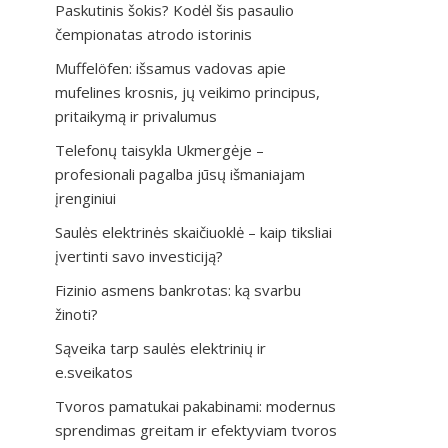
Paskutinis šokis? Kodėl šis pasaulio
čempionatas atrodo istorinis
Muffelöfen: išsamus vadovas apie
mufelines krosnis, jų veikimo principus,
pritaikymą ir privalumus
Telefonų taisykla Ukmergėje –
profesionali pagalba jūsų išmaniajam
įrenginiui
Saulės elektrinės skaičiuoklė – kaip tiksliai
įvertinti savo investiciją?
Fizinio asmens bankrotas: ką svarbu
žinoti?
Sąveika tarp saulės elektrinių ir
e.sveikatos
Tvoros pamatukai pakabinami: modernus
sprendimas greitam ir efektyviam tvoros