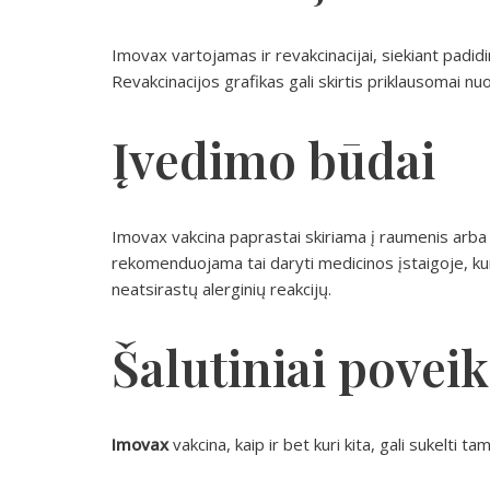
Imovax vartojamas ir revakcinacijai, siekiant padidi
Revakcinacijos grafikas gali skirtis priklausomai nu
Įvedimo būdai
Imovax vakcina paprastai skiriama į raumenis arba 
rekomenduojama tai daryti medicinos įstaigoje, kur g
neatsirastų alerginių reakcijų.
Šalutiniai poveik
Imovax
vakcina, kaip ir bet kuri kita, gali sukelti ta