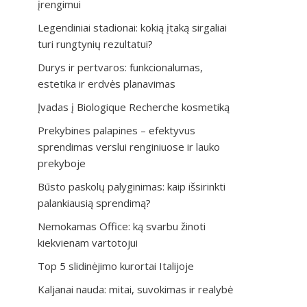
įrengimui
Legendiniai stadionai: kokią įtaką sirgaliai
turi rungtynių rezultatui?
Durys ir pertvaros: funkcionalumas,
estetika ir erdvės planavimas
Įvadas į Biologique Recherche kosmetiką
Prekybines palapines – efektyvus
sprendimas verslui renginiuose ir lauko
prekyboje
Būsto paskolų palyginimas: kaip išsirinkti
palankiausią sprendimą?
Nemokamas Office: ką svarbu žinoti
kiekvienam vartotojui
Top 5 slidinėjimo kurortai Italijoje
Kaljanai nauda: mitai, suvokimas ir realybė