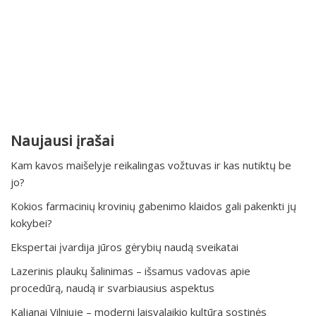
Naujausi įrašai
Kam kavos maišelyje reikalingas vožtuvas ir kas nutiktų be
jo?
Kokios farmacinių krovinių gabenimo klaidos gali pakenkti jų
kokybei?
Ekspertai įvardija jūros gėrybių naudą sveikatai
Lazerinis plaukų šalinimas – išsamus vadovas apie
procedūrą, naudą ir svarbiausius aspektus
Kaljanai Vilniuje – moderni laisvalaikio kultūra sostinės