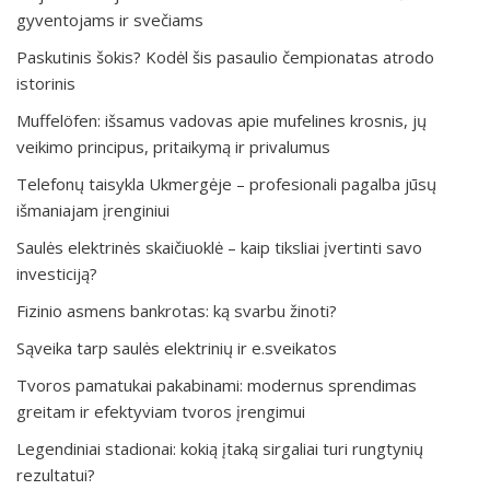
gyventojams ir svečiams
Paskutinis šokis? Kodėl šis pasaulio čempionatas atrodo
istorinis
Muffelöfen: išsamus vadovas apie mufelines krosnis, jų
veikimo principus, pritaikymą ir privalumus
Telefonų taisykla Ukmergėje – profesionali pagalba jūsų
išmaniajam įrenginiui
Saulės elektrinės skaičiuoklė – kaip tiksliai įvertinti savo
investiciją?
Fizinio asmens bankrotas: ką svarbu žinoti?
Sąveika tarp saulės elektrinių ir e.sveikatos
Tvoros pamatukai pakabinami: modernus sprendimas
greitam ir efektyviam tvoros įrengimui
Legendiniai stadionai: kokią įtaką sirgaliai turi rungtynių
rezultatui?