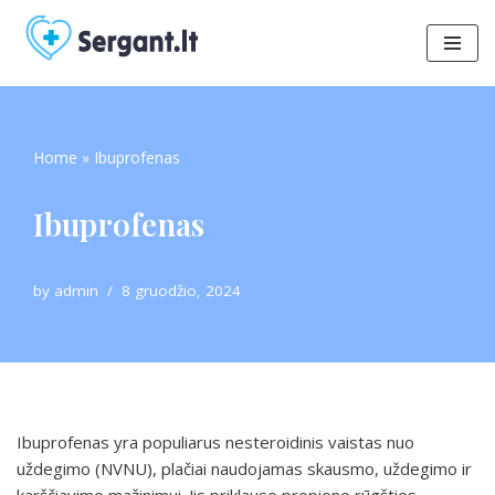
Skip
to
content
Home
»
Ibuprofenas
Ibuprofenas
by
admin
8 gruodžio, 2024
Ibuprofenas yra populiarus nesteroidinis vaistas nuo
uždegimo (NVNU), plačiai naudojamas skausmo, uždegimo ir