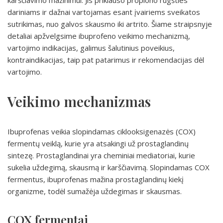
karščiavimo mažinimui. Jis priklauso propiono rūgšties
dariniams ir dažnai vartojamas esant įvairiems sveikatos
sutrikimas, nuo galvos skausmo iki artrito. Šiame straipsnyje
detaliai apžvelgsime ibuprofeno veikimo mechanizmą,
vartojimo indikacijas, galimus šalutinius poveikius,
kontraindikacijas, taip pat patarimus ir rekomendacijas dėl
vartojimo.
Veikimo mechanizmas
Ibuprofenas veikia slopindamas ciklooksigenazės (COX)
fermentų veiklą, kurie yra atsakingi už prostaglandinų
sintezę. Prostaglandinai yra cheminiai mediatoriai, kurie
sukelia uždegimą, skausmą ir karščiavimą. Slopindamas COX
fermentus, ibuprofenas mažina prostaglandinų kiekį
organizme, todėl sumažėja uždegimas ir skausmas.
COX fermentai