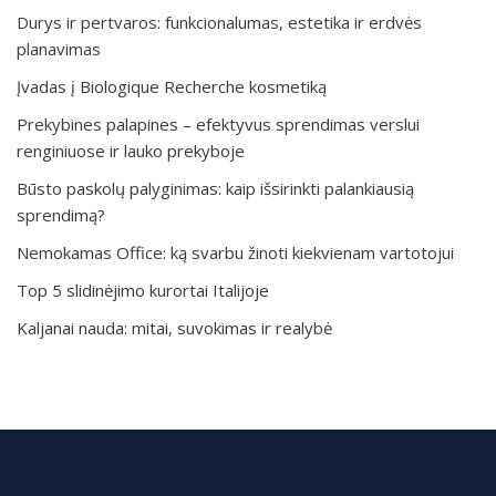
Durys ir pertvaros: funkcionalumas, estetika ir erdvės
planavimas
Įvadas į Biologique Recherche kosmetiką
Prekybines palapines – efektyvus sprendimas verslui
renginiuose ir lauko prekyboje
Būsto paskolų palyginimas: kaip išsirinkti palankiausią
sprendimą?
Nemokamas Office: ką svarbu žinoti kiekvienam vartotojui
Top 5 slidinėjimo kurortai Italijoje
Kaljanai nauda: mitai, suvokimas ir realybė