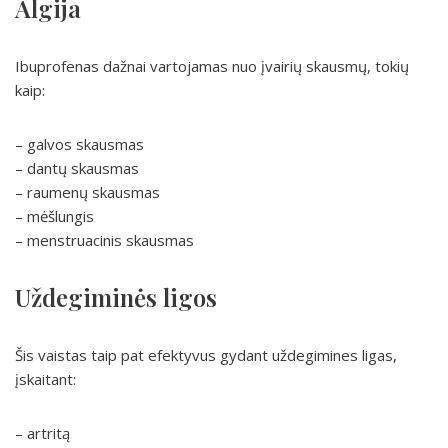
Algija
Ibuprofenas dažnai vartojamas nuo įvairių skausmų, tokių
kaip:
– galvos skausmas
– dantų skausmas
– raumenų skausmas
– mėšlungis
– menstruacinis skausmas
Uždegiminės ligos
Šis vaistas taip pat efektyvus gydant uždegimines ligas,
įskaitant:
– artritą