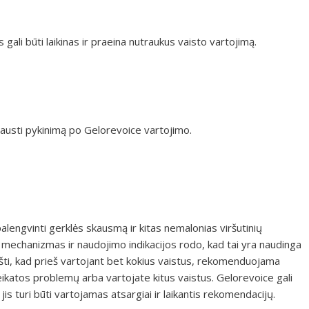
s gali būti laikinas ir praeina nutraukus vaisto vartojimą.
 jausti pykinimą po Gelorevoice vartojimo.
lengvinti gerklės skausmą ir kitas nemalonias viršutinių
 mechanizmas ir naudojimo indikacijos rodo, kad tai yra naudinga
ti, kad prieš vartojant bet kokius vaistus, rekomenduojama
eikatos problemų arba vartojate kitus vaistus. Gelorevoice gali
, jis turi būti vartojamas atsargiai ir laikantis rekomendacijų.