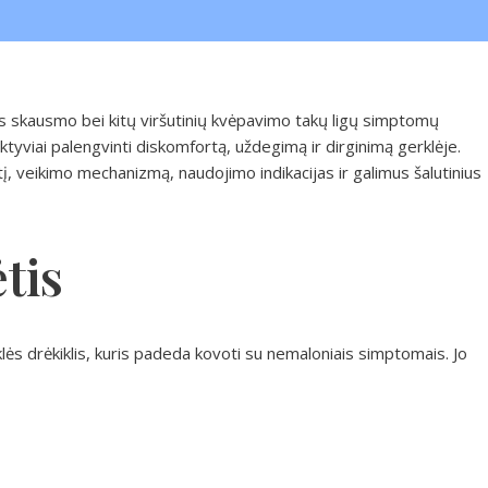
lės skausmo bei kitų viršutinių kvėpavimo takų ligų simptomų
efektyviai palengvinti diskomfortą, uždegimą ir dirginimą gerklėje.
, veikimo mechanizmą, naudojimo indikacijas ir galimus šalutinius
tis
klės drėkiklis, kuris padeda kovoti su nemaloniais simptomais. Jo