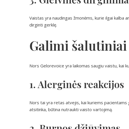
Vaistas yra naudingas žmonėms, kurie ilgai kalba ar
dirginti gerklę.
Galimi šalutiniai
Nors Gelorevoice yra laikomas saugiu vaistu, kai kuri
1. Alerginės reakcijos
Nors tai yra retas atvejis, kai kuriems pacientams ga
atsitinka, būtina nutraukti vaisto vartojimą.
2. Burnos džiūvimas