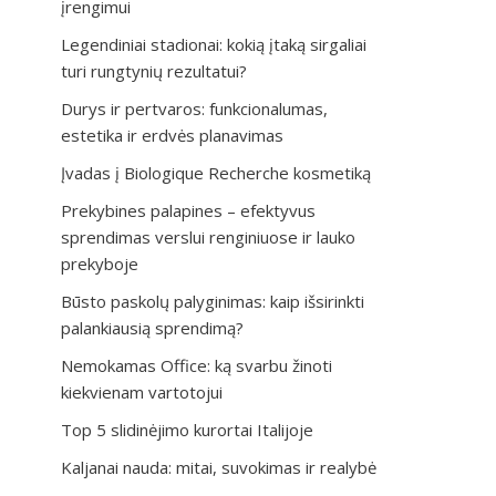
įrengimui
Legendiniai stadionai: kokią įtaką sirgaliai
turi rungtynių rezultatui?
Durys ir pertvaros: funkcionalumas,
estetika ir erdvės planavimas
Įvadas į Biologique Recherche kosmetiką
Prekybines palapines – efektyvus
sprendimas verslui renginiuose ir lauko
prekyboje
Būsto paskolų palyginimas: kaip išsirinkti
palankiausią sprendimą?
Nemokamas Office: ką svarbu žinoti
kiekvienam vartotojui
Top 5 slidinėjimo kurortai Italijoje
Kaljanai nauda: mitai, suvokimas ir realybė