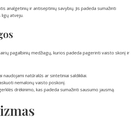
tis analgetinių ir antiseptinių savybių. Jis padeda sumažinti
ligų atveju.
gos
airių pagalbinių medžiagų, kurios padeda pagerinti vaisto skonį ir
i naudojami natūralūs ar sintetiniai saldikliai.
skuoti nemalonų vaisto poskonį.
e gerklės drėkinimo, kas padeda sumažinti sausumo jausmą.
izmas