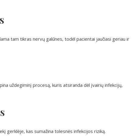
s
a tam tikras nervų galūnes, todėl pacientai jaučiasi geriau ir
ina uždegiminį procesą, kuris atsiranda dėl įvairių infekcijų,
is
kį gerklėje, kas sumažina tolesnės infekcijos riziką.