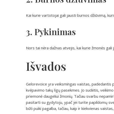
Kai kurie vartotojai gali jausti burnos džiūvimą, kuri
3. Pykinimas
Nors tai nėra dažnas atvejis, kai kurie žmonės gali
Išvados
Gelorevoice yra veiksmingas vaistas, padedantis pa
kvėpavimo takų ligų pasekmes. Jo sudėtis, veikimo
priemonė daugeliui žmonių. Tačiau svarbu nepamirš
pasitarti su gydytoju, ypač jei turite papildomų sv
būti puiki pagalba, tačiau, kaip ir kiekvienas vaistas