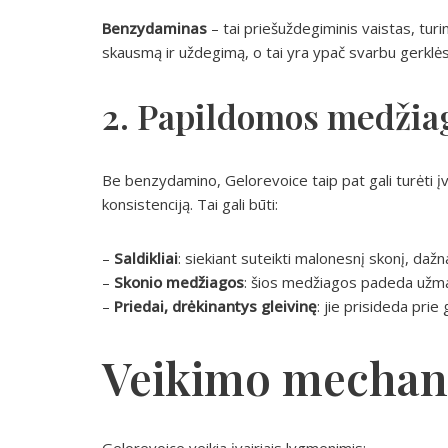
Benzydaminas
– tai priešuždegiminis vaistas, turin
skausmą ir uždegimą, o tai yra ypač svarbu gerklės 
2. Papildomos medžia
Be benzydamino, Gelorevoice taip pat gali turėti įv
konsistenciją. Tai gali būti:
–
Saldikliai
: siekiant suteikti malonesnį skonį, dažna
–
Skonio medžiagos
: šios medžiagos padeda užma
–
Priedai, drėkinantys gleivinę
: jie prisideda pri
Veikimo mechan