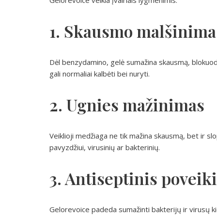
Gelorevoice veikia įvairiais lygmenimis:
1. Skausmo malšinima
Dėl benzydamino, gelė sumažina skausmą, blokuodam
gali normaliai kalbėti bei nuryti.
2. Ugnies mažinimas
Veiklioji medžiaga ne tik mažina skausmą, bet ir slop
pavyzdžiui, virusinių ar bakterinių.
3. Antiseptinis poveik
Gelorevoice padeda sumažinti bakterijų ir virusų kie