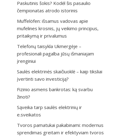
Paskutinis šokis? Kodėl šis pasaulio
čempionatas atrodo istorinis
Muffelöfen: išsamus vadovas apie
mufelines krosnis, jų veikimo principus,
pritaikymą ir privalumus
Telefonų taisykla Ukmergėje –
profesionali pagalba jūsų išmaniajam
įrenginiui
Saulės elektrinės skaičiuoklė – kaip tiksliai
įvertinti savo investiciją?
Fizinio asmens bankrotas: ką svarbu
žinoti?
Sąveika tarp saulės elektrinių ir
e.sveikatos
Tvoros pamatukai pakabinami: modernus
sprendimas greitam ir efektyviam tvoros