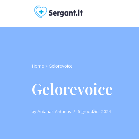
Skip
to
content
Home
»
Gelorevoice
Gelorevoice
by
Antanas Antanas
6 gruodžio, 2024