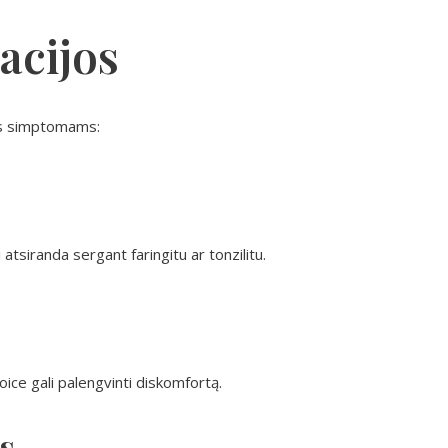
acijos
ms simptomams:
atsiranda sergant faringitu ar tonzilitu.
oice gali palengvinti diskomfortą.
s