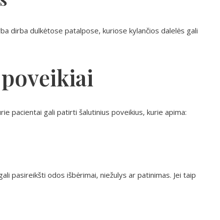
ba dirba dulkėtose patalpose, kuriose kylančios dalelės gali
 poveikiai
e pacientai gali patirti šalutinius poveikius, kurie apima:
li pasireikšti odos išbėrimai, niežulys ar patinimas. Jei taip