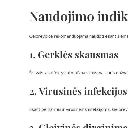
Naudojimo indik
Gelorevoice rekomenduojama naudoti esant šie
1. Gerklės skausmas
Šis vaistas efektyviai malšina skausmą, kuris dažnai 
2. Virusinės infekcijos
Esant peršalimui ir virusinėms infekcijoms, Gelorev
3. Gleivinės dirginima