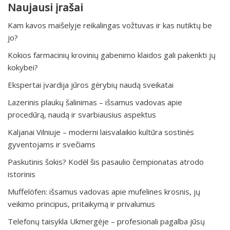
Naujausi įrašai
Kam kavos maišelyje reikalingas vožtuvas ir kas nutiktų be
jo?
Kokios farmacinių krovinių gabenimo klaidos gali pakenkti jų
kokybei?
Ekspertai įvardija jūros gėrybių naudą sveikatai
Lazerinis plaukų šalinimas – išsamus vadovas apie
procedūrą, naudą ir svarbiausius aspektus
Kaljanai Vilniuje – moderni laisvalaikio kultūra sostinės
gyventojams ir svečiams
Paskutinis šokis? Kodėl šis pasaulio čempionatas atrodo
istorinis
Muffelöfen: išsamus vadovas apie mufelines krosnis, jų
veikimo principus, pritaikymą ir privalumus
Telefonų taisykla Ukmergėje – profesionali pagalba jūsų