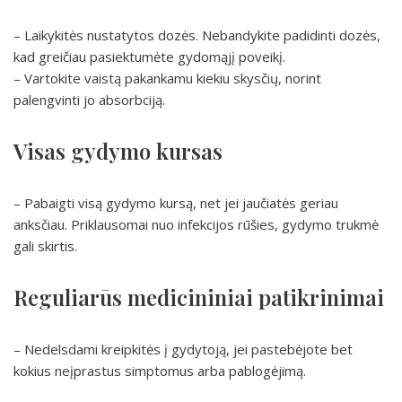
– Laikykitės nustatytos dozės. Nebandykite padidinti dozės,
kad greičiau pasiektumėte gydomąjį poveikį.
– Vartokite vaistą pakankamu kiekiu skysčių, norint
palengvinti jo absorbciją.
Visas gydymo kursas
– Pabaigti visą gydymo kursą, net jei jaučiatės geriau
anksčiau. Priklausomai nuo infekcijos rūšies, gydymo trukmė
gali skirtis.
Reguliarūs medicininiai patikrinimai
– Nedelsdami kreipkitės į gydytoją, jei pastebėjote bet
kokius neįprastus simptomus arba pablogėjimą.