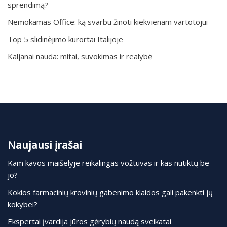
sprendimą?
Nemokamas Office: ką svarbu žinoti kiekvienam vartotojui
Top 5 slidinėjimo kurortai Italijoje
Kaljanai nauda: mitai, suvokimas ir realybė
Naujausi įrašai
Kam kavos maišelyje reikalingas vožtuvas ir kas nutiktų be
jo?
Kokios farmacinių krovinių gabenimo klaidos gali pakenkti jų
kokybei?
Ekspertai įvardija jūros gėrybių naudą sveikatai