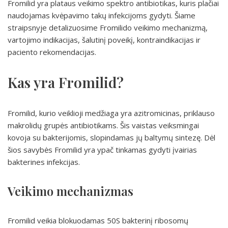
Fromilid yra plataus veikimo spektro antibiotikas, kuris plačiai
naudojamas kvėpavimo takų infekcijoms gydyti. Šiame
straipsnyje detalizuosime Fromilido veikimo mechanizmą,
vartojimo indikacijas, šalutinį poveikį, kontraindikacijas ir
paciento rekomendacijas.
Kas yra Fromilid?
Fromilid, kurio veiklioji medžiaga yra azitromicinas, priklauso
makrolidų grupės antibiotikams. Šis vaistas veiksmingai
kovoja su bakterijomis, slopindamas jų baltymų sintezę. Dėl
šios savybės Fromilid yra ypač tinkamas gydyti įvairias
bakterines infekcijas.
Veikimo mechanizmas
Fromilid veikia blokuodamas 50S bakterinį ribosomų