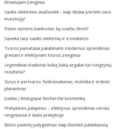
išmaniajam įrenginiui
Saulės elektrinės skaičiuoklė – kaip tiksliai įvertinti savo
investiciją?
Fizinio asmens bankrotas: ką svarbu žinoti?
Sąveika tarp saulės elektrinių ir e.sveikatos
Tvoros pamatukai pakabinami: modernus sprendimas
greitam ir efektyviam tvoros įrengimui
Legendiniai stadionai: kokią įtaką sirgaliai turi rungtynių
rezultatui?
Durys ir pertvaros: funkcionalumas, estetika ir erdvės
planavimas
Įvadas į Biologique Recherche kosmetiką
Prekybines palapines – efektyvus sprendimas verslui
renginiuose ir lauko prekyboje
Būsto paskolų palyginimas: kaip išsirinkti palankiausią