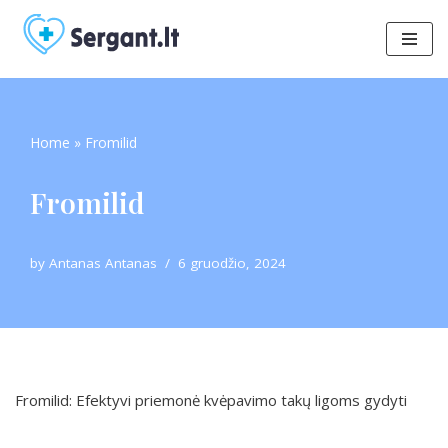
Skip
to
content
Home
»
Fromilid
Fromilid
by
Antanas Antanas
6 gruodžio, 2024
Fromilid: Efektyvi priemonė kvėpavimo takų ligoms gydyti