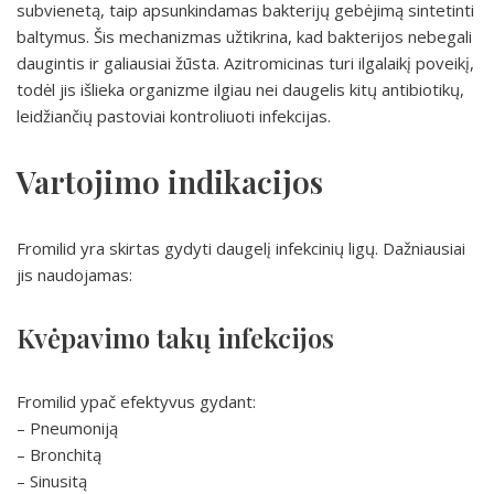
subvienetą, taip apsunkindamas bakterijų gebėjimą sintetinti
baltymus. Šis mechanizmas užtikrina, kad bakterijos nebegali
daugintis ir galiausiai žūsta. Azitromicinas turi ilgalaikį poveikį,
todėl jis išlieka organizme ilgiau nei daugelis kitų antibiotikų,
leidžiančių pastoviai kontroliuoti infekcijas.
Vartojimo indikacijos
Fromilid yra skirtas gydyti daugelį infekcinių ligų. Dažniausiai
jis naudojamas:
Kvėpavimo takų infekcijos
Fromilid ypač efektyvus gydant:
– Pneumoniją
– Bronchitą
– Sinusitą