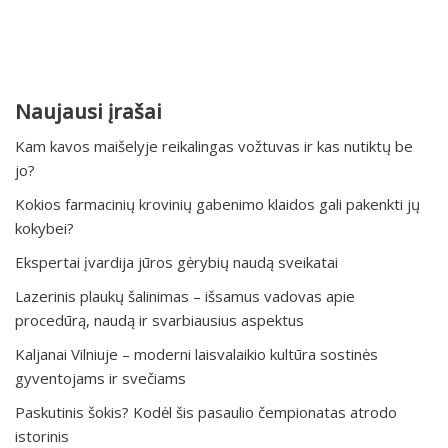
Naujausi įrašai
Kam kavos maišelyje reikalingas vožtuvas ir kas nutiktų be
jo?
Kokios farmacinių krovinių gabenimo klaidos gali pakenkti jų
kokybei?
Ekspertai įvardija jūros gėrybių naudą sveikatai
Lazerinis plaukų šalinimas – išsamus vadovas apie
procedūrą, naudą ir svarbiausius aspektus
Kaljanai Vilniuje – moderni laisvalaikio kultūra sostinės
gyventojams ir svečiams
Paskutinis šokis? Kodėl šis pasaulio čempionatas atrodo
istorinis