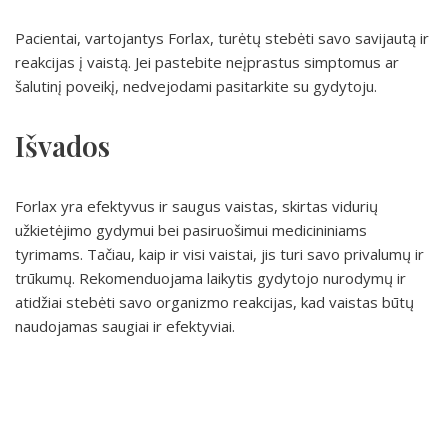
Pacientai, vartojantys Forlax, turėtų stebėti savo savijautą ir
reakcijas į vaistą. Jei pastebite neįprastus simptomus ar
šalutinį poveikį, nedvejodami pasitarkite su gydytoju.
Išvados
Forlax yra efektyvus ir saugus vaistas, skirtas vidurių
užkietėjimo gydymui bei pasiruošimui medicininiams
tyrimams. Tačiau, kaip ir visi vaistai, jis turi savo privalumų ir
trūkumų. Rekomenduojama laikytis gydytojo nurodymų ir
atidžiai stebėti savo organizmo reakcijas, kad vaistas būtų
naudojamas saugiai ir efektyviai.