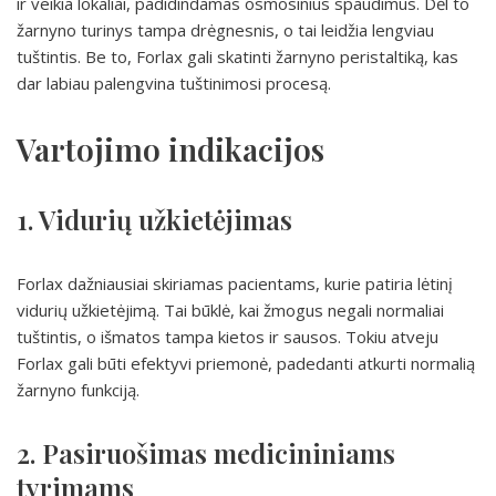
ir veikia lokaliai, padidindamas osmosinius spaudimus. Dėl to
žarnyno turinys tampa drėgnesnis, o tai leidžia lengviau
tuštintis. Be to, Forlax gali skatinti žarnyno peristaltiką, kas
dar labiau palengvina tuštinimosi procesą.
Vartojimo indikacijos
1. Vidurių užkietėjimas
Forlax dažniausiai skiriamas pacientams, kurie patiria lėtinį
vidurių užkietėjimą. Tai būklė, kai žmogus negali normaliai
tuštintis, o išmatos tampa kietos ir sausos. Tokiu atveju
Forlax gali būti efektyvi priemonė, padedanti atkurti normalią
žarnyno funkciją.
2. Pasiruošimas medicininiams
tyrimams