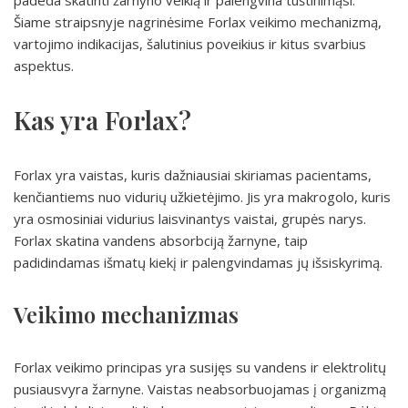
padeda skatinti žarnyno veiklą ir palengvina tuštinimąsi.
Šiame straipsnyje nagrinėsime Forlax veikimo mechanizmą,
vartojimo indikacijas, šalutinius poveikius ir kitus svarbius
aspektus.
Kas yra Forlax?
Forlax yra vaistas, kuris dažniausiai skiriamas pacientams,
kenčiantiems nuo vidurių užkietėjimo. Jis yra makrogolo, kuris
yra osmosiniai vidurius laisvinantys vaistai, grupės narys.
Forlax skatina vandens absorbciją žarnyne, taip
padidindamas išmatų kiekį ir palengvindamas jų išsiskyrimą.
Veikimo mechanizmas
Forlax veikimo principas yra susijęs su vandens ir elektrolitų
pusiausvyra žarnyne. Vaistas neabsorbuojamas į organizmą