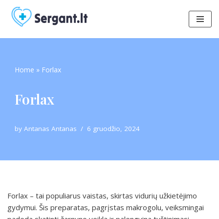
Skip
to
content
Home
»
Forlax
Forlax
by
Antanas Antanas
6 gruodžio, 2024
Forlax – tai populiarus vaistas, skirtas vidurių užkietėjimo
gydymui. Šis preparatas, pagrįstas makrogolu, veiksmingai