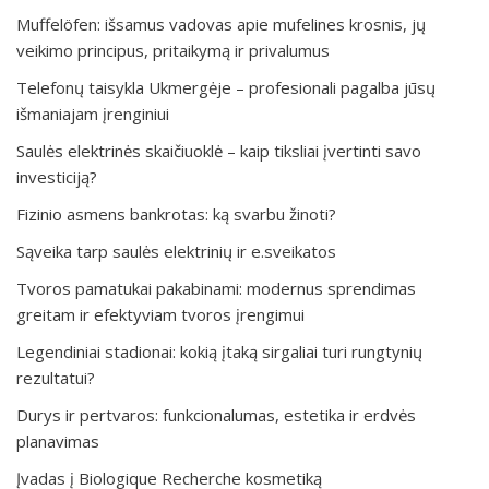
Muffelöfen: išsamus vadovas apie mufelines krosnis, jų
veikimo principus, pritaikymą ir privalumus
Telefonų taisykla Ukmergėje – profesionali pagalba jūsų
išmaniajam įrenginiui
Saulės elektrinės skaičiuoklė – kaip tiksliai įvertinti savo
investiciją?
Fizinio asmens bankrotas: ką svarbu žinoti?
Sąveika tarp saulės elektrinių ir e.sveikatos
Tvoros pamatukai pakabinami: modernus sprendimas
greitam ir efektyviam tvoros įrengimui
Legendiniai stadionai: kokią įtaką sirgaliai turi rungtynių
rezultatui?
Durys ir pertvaros: funkcionalumas, estetika ir erdvės
planavimas
Įvadas į Biologique Recherche kosmetiką