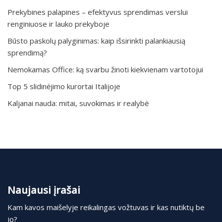
Prekybines palapines – efektyvus sprendimas verslui
renginiuose ir lauko prekyboje
Būsto paskolų palyginimas: kaip išsirinkti palankiausią
sprendimą?
Nemokamas Office: ką svarbu žinoti kiekvienam vartotojui
Top 5 slidinėjimo kurortai Italijoje
Kaljanai nauda: mitai, suvokimas ir realybė
Naujausi įrašai
Kam kavos maišelyje reikalingas vožtuvas ir kas nutiktų be
jo?