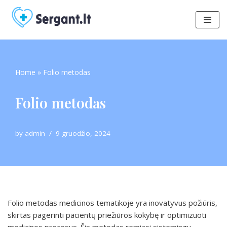
Skip
to
content
Home
»
Folio metodas
Folio metodas
by
admin
9 gruodžio, 2024
Folio metodas medicinos tematikoje yra inovatyvus požiūris,
skirtas pagerinti pacientų priežiūros kokybę ir optimizuoti