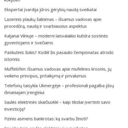
Ekspertai įvardija jūros gėrybių naudą sveikatai
Lazerinis plaukų šalinimas – išsamus vadovas apie
procedūrą, naudą ir svarbiausius aspektus
Kaljanai Vilniuje – moderni laisvalaikio kultūra sostinės
gyventojams ir svečiams
Paskutinis šokis? Kodėl šis pasaulio čempionatas atrodo
istorinis
Muffelöfen: išsamus vadovas apie mufelines krosnis, jų
veikimo principus, pritaikymą ir privalumus
Telefonų taisykla Ukmergėje – profesionali pagalba jūsų
išmaniajam įrenginiui
Saulės elektrinės skaičiuoklė – kaip tiksliai įvertinti savo
investiciją?
Fizinio asmens bankrotas: ką svarbu žinoti?