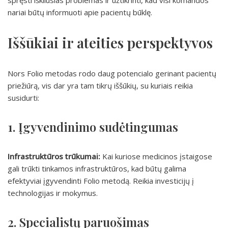
spręsti iškilusias problemas ir užtikrinti, kad visi komandos
nariai būtų informuoti apie pacientų būklę.
Iššūkiai ir ateities perspektyvos
Nors Folio metodas rodo daug potencialo gerinant pacientų
priežiūrą, vis dar yra tam tikrų iššūkių, su kuriais reikia
susidurti:
1. Įgyvendinimo sudėtingumas
Infrastruktūros trūkumai:
Kai kuriose medicinos įstaigose
gali trūkti tinkamos infrastruktūros, kad būtų galima
efektyviai įgyvendinti Folio metodą. Reikia investicijų į
technologijas ir mokymus.
2. Specialistų paruošimas