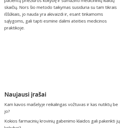
pacientų priežiūros kokybę ir sumažinti medicininių klaidų
skaičių. Nors šio metodo taikymas susiduria su tam tikrais
iššūkiais, jo nauda yra akivaizdi ir, esant tinkamoms
sąlygoms, gali tapti esmine dalimi ateities medicinos
praktikoje.
Naujausi įrašai
Kam kavos maišelyje reikalingas vožtuvas ir kas nutiktų be
jo?
Kokios farmacinių krovinių gabenimo klaidos gali pakenkti jų
kokybei?