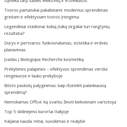
Sąveika tarp saulės elektrinių ir e.sveikatos
Tvoros pamatukai pakabinami: modernus sprendimas
greitam ir efektyviam tvoros įrengimui
Legendiniai stadionai: kokią įtaką sirgaliai turi rungtynių
rezultatui?
Durys ir pertvaros: funkcionalumas, estetika ir erdvės
planavimas
Įvadas į Biologique Recherche kosmetiką
Prekybines palapines – efektyvus sprendimas verslui
renginiuose ir lauko prekyboje
Būsto paskolų palyginimas: kaip išsirinkti palankiausią
sprendimą?
Nemokamas Office: ką svarbu žinoti kiekvienam vartotojui
Top 5 slidinėjimo kurortai Italijoje
Kaljanai nauda: mitai, suvokimas ir realybė