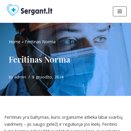
Skip
to
content
Home
»
Feritinas Norma
Feritinas Norma
by
admin
8 gruodžio, 2024
Feritinas yra baltymas, kuris organizme atlieka labai svarbų
vaidmenį – jis saugo geležį ir reguliuoja jos kiekį. Feritino