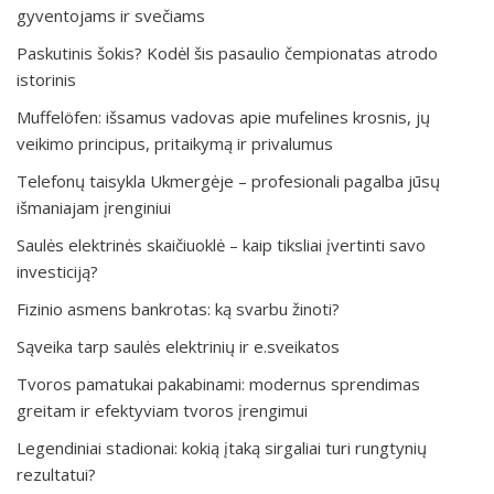
gyventojams ir svečiams
Paskutinis šokis? Kodėl šis pasaulio čempionatas atrodo
istorinis
Muffelöfen: išsamus vadovas apie mufelines krosnis, jų
veikimo principus, pritaikymą ir privalumus
Telefonų taisykla Ukmergėje – profesionali pagalba jūsų
išmaniajam įrenginiui
Saulės elektrinės skaičiuoklė – kaip tiksliai įvertinti savo
investiciją?
Fizinio asmens bankrotas: ką svarbu žinoti?
Sąveika tarp saulės elektrinių ir e.sveikatos
Tvoros pamatukai pakabinami: modernus sprendimas
greitam ir efektyviam tvoros įrengimui
Legendiniai stadionai: kokią įtaką sirgaliai turi rungtynių
rezultatui?