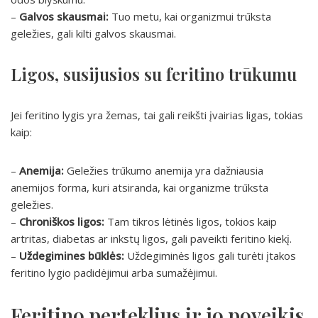
–
Galvos skausmai:
Tuo metu, kai organizmui trūksta
geležies, gali kilti galvos skausmai.
Ligos, susijusios su feritino trūkumu
Jei feritino lygis yra žemas, tai gali reikšti įvairias ligas, tokias
kaip:
–
Anemija:
Geležies trūkumo anemija yra dažniausia
anemijos forma, kuri atsiranda, kai organizme trūksta
geležies.
–
Chroniškos ligos:
Tam tikros lėtinės ligos, tokios kaip
artritas, diabetas ar inkstų ligos, gali paveikti feritino kiekį.
–
Uždegimines būklės:
Uždegiminės ligos gali turėti įtakos
feritino lygio padidėjimui arba sumažėjimui.
Feritino perteklius ir jo poveikis