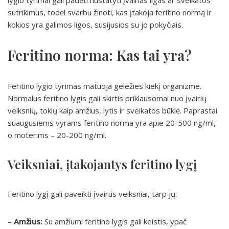
lygio tyrimai gali padėti nustatyti įvairias ligas ar sveikatos
sutrikimus, todėl svarbu žinoti, kas įtakoja feritino normą ir
kokios yra galimos ligos, susijusios su jo pokyčiais.
Feritino norma: Kas tai yra?
Feritino lygio tyrimas matuoja geležies kiekį organizme.
Normalus feritino lygis gali skirtis priklausomai nuo įvairių
veiksnių, tokių kaip amžius, lytis ir sveikatos būklė. Paprastai
suaugusiems vyrams feritino norma yra apie 20-500 ng/ml,
o moterims – 20-200 ng/ml.
Veiksniai, įtakojantys feritino lygį
Feritino lygį gali paveikti įvairūs veiksniai, tarp jų:
–
Amžius:
Su amžiumi feritino lygis gali keistis, ypač