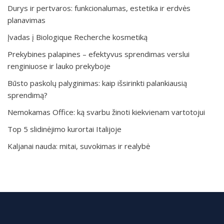
Durys ir pertvaros: funkcionalumas, estetika ir erdvės
planavimas
Įvadas į Biologique Recherche kosmetiką
Prekybines palapines – efektyvus sprendimas verslui
renginiuose ir lauko prekyboje
Būsto paskolų palyginimas: kaip išsirinkti palankiausią
sprendimą?
Nemokamas Office: ką svarbu žinoti kiekvienam vartotojui
Top 5 slidinėjimo kurortai Italijoje
Kaljanai nauda: mitai, suvokimas ir realybė