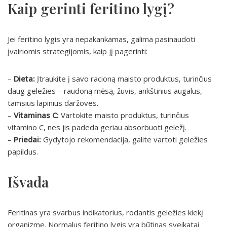
Kaip gerinti feritino lygį?
Jei feritino lygis yra nepakankamas, galima pasinaudoti
įvairiomis strategijomis, kaip jį pagerinti:
–
Dieta:
Įtraukite į savo racioną maisto produktus, turinčius
daug geležies – raudoną mėsą, žuvis, ankštinius augalus,
tamsius lapinius daržoves.
–
Vitaminas C:
Vartokite maisto produktus, turinčius
vitamino C, nes jis padeda geriau absorbuoti geležį.
–
Priedai:
Gydytojo rekomendacija, galite vartoti geležies
papildus.
Išvada
Feritinas yra svarbus indikatorius, rodantis geležies kiekį
organizme. Normalus feritino lygis yra būtinas sveikatai