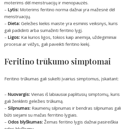
moterims dėl menstruacijų ir menopauzės.
–
Lytis:
Moterims feritino norma dažnai yra mažesnė dėl
menstruacijų.
–
Dieta:
Geležies kiekis maiste yra esminis veiksnys, kuris
gali padidinti arba sumažinti feritino lygį.
–
Ligos:
Kai kurios ligos, tokios kaip anemija, uždegiminiai
procesai ar vėžys, gali paveikti feritino kiekį.
Feritino trūkumo simptomai
Feritino trūkumas gali sukelti įvairius simptomus, įskaitant:
–
Nuovargis:
Vienas iš labiausiai paplitusių simptomų, kuris
gali ženklinti geležies trūkumą.
–
Silpnumas:
Raumenų silpnumas ir bendras silpnumas gali
būti siejami su mažas ferritino lygiais.
–
Odos blyškumas:
Žemas feritino lygis dažnai pasireiškia
odos blyškumu.