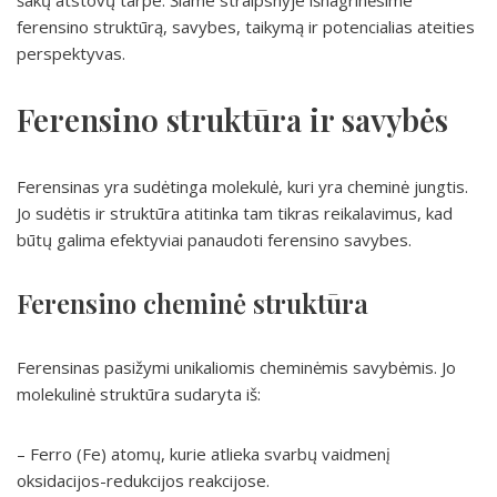
šakų atstovų tarpe. Šiame straipsnyje išnagrinėsime
ferensino struktūrą, savybes, taikymą ir potencialias ateities
perspektyvas.
Ferensino struktūra ir savybės
Ferensinas yra sudėtinga molekulė, kuri yra cheminė jungtis.
Jo sudėtis ir struktūra atitinka tam tikras reikalavimus, kad
būtų galima efektyviai panaudoti ferensino savybes.
Ferensino cheminė struktūra
Ferensinas pasižymi unikaliomis cheminėmis savybėmis. Jo
molekulinė struktūra sudaryta iš:
– Ferro (Fe) atomų, kurie atlieka svarbų vaidmenį
oksidacijos-redukcijos reakcijose.