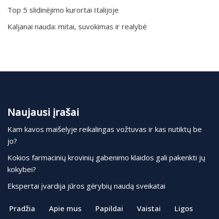
Top 5 slidinėjimo kurortai Italijoje
Kaljanai nauda: mitai, suvokimas ir realybė
Naujausi įrašai
Kam kavos maišelyje reikalingas vožtuvas ir kas nutiktų be
jo?
Kokios farmacinių krovinių gabenimo klaidos gali pakenkti jų
kokybei?
Ekspertai įvardija jūros gėrybių naudą sveikatai
Pradžia
Apie mus
Papildai
Vaistai
Ligos