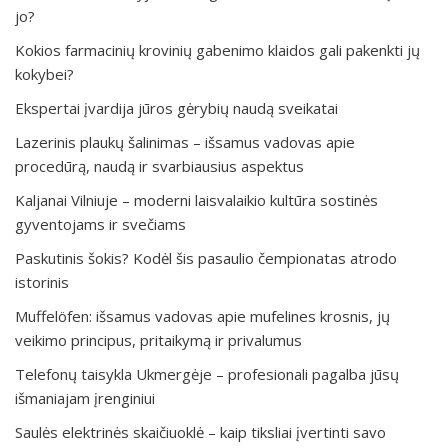
jo?
Kokios farmacinių krovinių gabenimo klaidos gali pakenkti jų
kokybei?
Ekspertai įvardija jūros gėrybių naudą sveikatai
Lazerinis plaukų šalinimas – išsamus vadovas apie
procedūrą, naudą ir svarbiausius aspektus
Kaljanai Vilniuje – moderni laisvalaikio kultūra sostinės
gyventojams ir svečiams
Paskutinis šokis? Kodėl šis pasaulio čempionatas atrodo
istorinis
Muffelöfen: išsamus vadovas apie mufelines krosnis, jų
veikimo principus, pritaikymą ir privalumus
Telefonų taisykla Ukmergėje – profesionali pagalba jūsų
išmaniajam įrenginiui
Saulės elektrinės skaičiuoklė – kaip tiksliai įvertinti savo