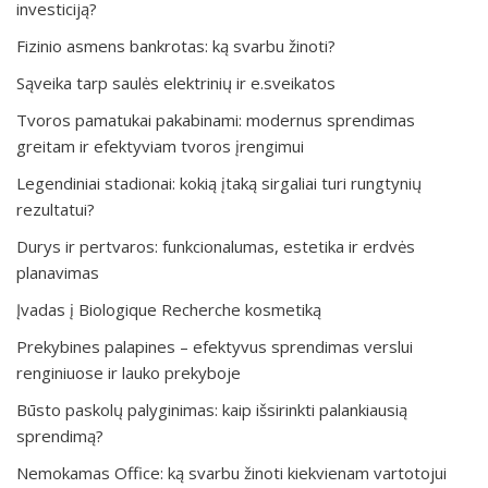
investiciją?
Fizinio asmens bankrotas: ką svarbu žinoti?
Sąveika tarp saulės elektrinių ir e.sveikatos
Tvoros pamatukai pakabinami: modernus sprendimas
greitam ir efektyviam tvoros įrengimui
Legendiniai stadionai: kokią įtaką sirgaliai turi rungtynių
rezultatui?
Durys ir pertvaros: funkcionalumas, estetika ir erdvės
planavimas
Įvadas į Biologique Recherche kosmetiką
Prekybines palapines – efektyvus sprendimas verslui
renginiuose ir lauko prekyboje
Būsto paskolų palyginimas: kaip išsirinkti palankiausią
sprendimą?
Nemokamas Office: ką svarbu žinoti kiekvienam vartotojui