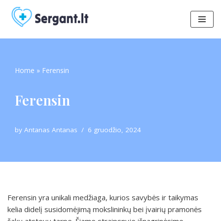
Skip
to
content
Home
»
Ferensin
Ferensin
by
Antanas Antanas
6 gruodžio, 2024
Ferensin yra unikali medžiaga, kurios savybės ir taikymas
kelia didelį susidomėjimą mokslininkų bei įvairių pramonės