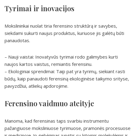
Tyrimai ir inovacijos
Mokslininkai nuolat tiria ferensino struktūrą ir savybes,
siekdami sukurti naujus produktus, kuriuose jis galėtų būti
panaudotas.
– Nauji vaistai: Inovatyvūs tyrimai rodo galimybes kurti
naujos kartos vaistus, remiantis ferensinu.
– Ekologiniai sprendimai: Taip pat yra tyrimų, siekiant rasti
būdų, kaip panaudoti ferensiną ekologinėse taikymo srityse,
pavyzdžiui, atliekų apdorojime.
Ferensino vaidmuo ateityje
Manoma, kad ferensinas taps svarbiu instrumentu
pažangiuose moksliniuose tyrimuose, pramonės procesuose
ir medicinoje. Jo gebėjimas jungtis su kitomis molekulėmis ir