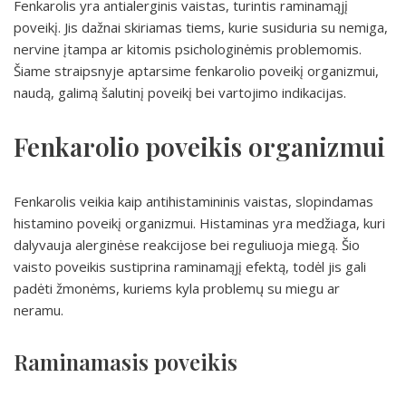
Fenkarolis yra antialerginis vaistas, turintis raminamąjį
poveikį. Jis dažnai skiriamas tiems, kurie susiduria su nemiga,
nervine įtampa ar kitomis psichologinėmis problemomis.
Šiame straipsnyje aptarsime fenkarolio poveikį organizmui,
naudą, galimą šalutinį poveikį bei vartojimo indikacijas.
Fenkarolio poveikis organizmui
Fenkarolis veikia kaip antihistamininis vaistas, slopindamas
histamino poveikį organizmui. Histaminas yra medžiaga, kuri
dalyvauja alerginėse reakcijose bei reguliuoja miegą. Šio
vaisto poveikis sustiprina raminamąjį efektą, todėl jis gali
padėti žmonėms, kuriems kyla problemų su miegu ar
neramu.
Raminamasis poveikis