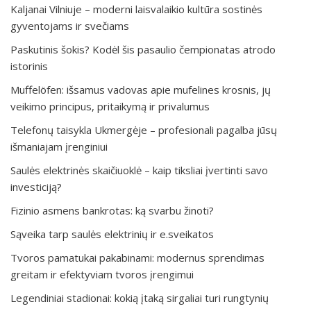
Kaljanai Vilniuje – moderni laisvalaikio kultūra sostinės
gyventojams ir svečiams
Paskutinis šokis? Kodėl šis pasaulio čempionatas atrodo
istorinis
Muffelöfen: išsamus vadovas apie mufelines krosnis, jų
veikimo principus, pritaikymą ir privalumus
Telefonų taisykla Ukmergėje – profesionali pagalba jūsų
išmaniajam įrenginiui
Saulės elektrinės skaičiuoklė – kaip tiksliai įvertinti savo
investiciją?
Fizinio asmens bankrotas: ką svarbu žinoti?
Sąveika tarp saulės elektrinių ir e.sveikatos
Tvoros pamatukai pakabinami: modernus sprendimas
greitam ir efektyviam tvoros įrengimui
Legendiniai stadionai: kokią įtaką sirgaliai turi rungtynių