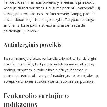
Fenkarolio raminamasis poveikis yra vienas iš priežasčių,
kodėl jis dažnai skiriamas. Dauguma pacientų, vartojančių šį
vaistą, pastebi, kad jis sumažina nervinę įtampą, padeda
atsipalaiduoti ir gerina miego kokybę. Tai ypač naudinga
žmonėms, kurie patiria stresą ar prastai miega dėl
psichologinių veiksnių.
Antialerginis poveikis
Be raminamojo efekto, fenkarolis taip pat turi antialerginį
poveikį. Tai reiškia, kad jis gali padėti sumažinti alerginių
reakcijų simptomus, tokius kaip niežulys, bėrimas ir
patinimas. Fenkarolis yra ypač naudingas sezoninių alergijų
atveju, kai žmonės susiduria su itin stipriais simptomais.
Fenkarolio vartojimo
indikacijos