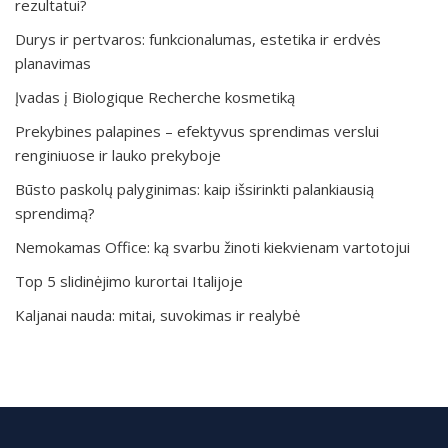
rezultatui?
Durys ir pertvaros: funkcionalumas, estetika ir erdvės
planavimas
Įvadas į Biologique Recherche kosmetiką
Prekybines palapines – efektyvus sprendimas verslui
renginiuose ir lauko prekyboje
Būsto paskolų palyginimas: kaip išsirinkti palankiausią
sprendimą?
Nemokamas Office: ką svarbu žinoti kiekvienam vartotojui
Top 5 slidinėjimo kurortai Italijoje
Kaljanai nauda: mitai, suvokimas ir realybė