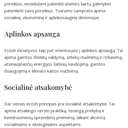
poreikius, nesiekdami pakenkti ateities kartų galimybei
patenkinti savo poreikius. Tvarumo samprata apima
socialinę, ekonominę ir aplinkosauginę dimensijas.
Aplinkos apsauga
Ecosh iniciatyvos taip pat orientuojasi į aplinkos apsaugą. Tai
apima gamtos išteklių valdymą, atliekų mažinimą ir rūšiavimą,
atsinaujinančių energijos šaltinių naudojimą, gamtos
išsaugojimą ir klimato kaitos mažinimą.
Socialinė atsakomybė
Dar vienas ecosh principas yra socialinė atsakomybė. Tai
apima atsakingo verslo praktiką, teisingą prekybą ir
bendruomenių sprendimų priėmimą, laikant akcentą
socialiniams ir ekologiniams aspektams.