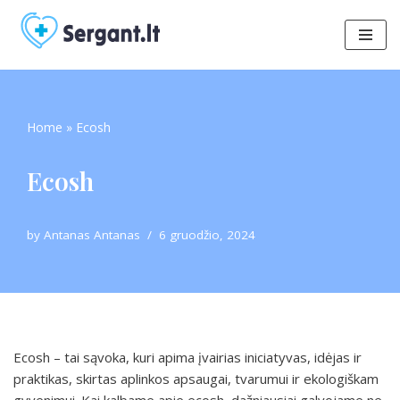
Skip
to
content
Home
»
Ecosh
Ecosh
by
Antanas Antanas
6 gruodžio, 2024
Ecosh – tai sąvoka, kuri apima įvairias iniciatyvas, idėjas ir
praktikas, skirtas aplinkos apsaugai, tvarumui ir ekologiškam