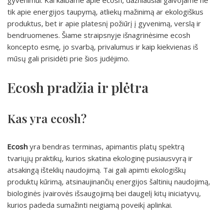
gyvenimui. Kai kalbame apie ecosh, dažniausiai galvojame ne
tik apie energijos taupymą, atliekų mažinimą ar ekologiškus
produktus, bet ir apie platesnį požiūrį į gyvenimą, verslą ir
bendruomenes. Šiame straipsnyje išnagrinėsime ecosh
koncepto esmę, jo svarbą, privalumus ir kaip kiekvienas iš
mūsų gali prisidėti prie šios judėjimo.
Ecosh pradžia ir plėtra
Kas yra ecosh?
Ecosh
yra bendras terminas, apimantis platų spektrą
tvariųjų praktikų, kurios skatina ekologinę pusiausvyrą ir
atsakingą išteklių naudojimą. Tai gali apimti ekologiškų
produktų kūrimą, atsinaujinančių energijos šaltinių naudojimą,
biologinės įvairovės išsaugojimą bei daugelį kitų iniciatyvų,
kurios padeda sumažinti neigiamą poveikį aplinkai.