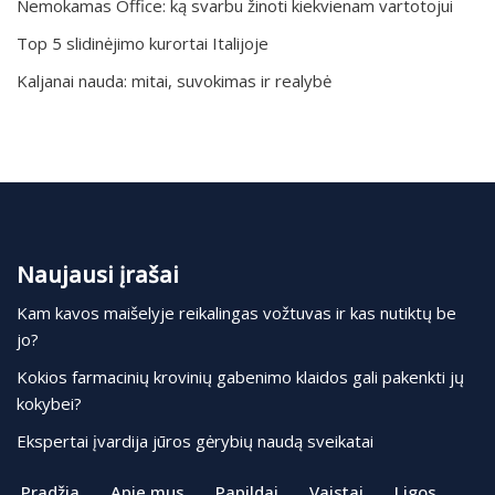
Nemokamas Office: ką svarbu žinoti kiekvienam vartotojui
Top 5 slidinėjimo kurortai Italijoje
Kaljanai nauda: mitai, suvokimas ir realybė
Naujausi įrašai
Kam kavos maišelyje reikalingas vožtuvas ir kas nutiktų be
jo?
Kokios farmacinių krovinių gabenimo klaidos gali pakenkti jų
kokybei?
Ekspertai įvardija jūros gėrybių naudą sveikatai
Pradžia
Apie mus
Papildai
Vaistai
Ligos