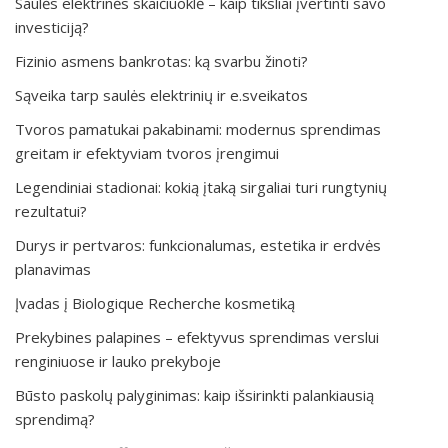
Saulės elektrinės skaičiuoklė – kaip tiksliai įvertinti savo
investiciją?
Fizinio asmens bankrotas: ką svarbu žinoti?
Sąveika tarp saulės elektrinių ir e.sveikatos
Tvoros pamatukai pakabinami: modernus sprendimas
greitam ir efektyviam tvoros įrengimui
Legendiniai stadionai: kokią įtaką sirgaliai turi rungtynių
rezultatui?
Durys ir pertvaros: funkcionalumas, estetika ir erdvės
planavimas
Įvadas į Biologique Recherche kosmetiką
Prekybines palapines – efektyvus sprendimas verslui
renginiuose ir lauko prekyboje
Būsto paskolų palyginimas: kaip išsirinkti palankiausią
sprendimą?