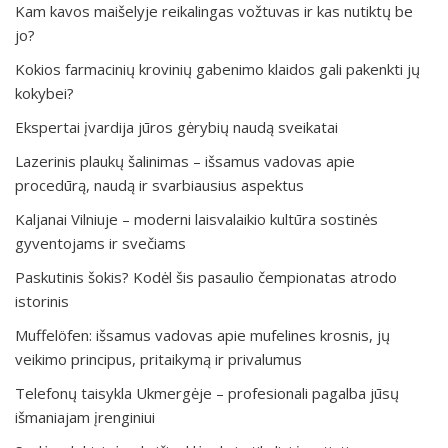
Kam kavos maišelyje reikalingas vožtuvas ir kas nutiktų be
jo?
Kokios farmacinių krovinių gabenimo klaidos gali pakenkti jų
kokybei?
Ekspertai įvardija jūros gėrybių naudą sveikatai
Lazerinis plaukų šalinimas – išsamus vadovas apie
procedūrą, naudą ir svarbiausius aspektus
Kaljanai Vilniuje – moderni laisvalaikio kultūra sostinės
gyventojams ir svečiams
Paskutinis šokis? Kodėl šis pasaulio čempionatas atrodo
istorinis
Muffelöfen: išsamus vadovas apie mufelines krosnis, jų
veikimo principus, pritaikymą ir privalumus
Telefonų taisykla Ukmergėje – profesionali pagalba jūsų
išmaniajam įrenginiui